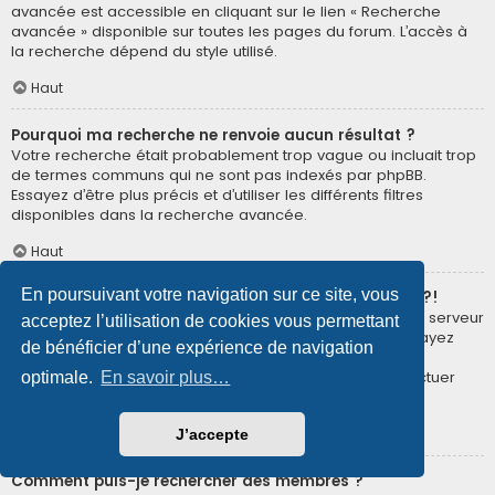
avancée est accessible en cliquant sur le lien « Recherche
avancée » disponible sur toutes les pages du forum. L’accès à
la recherche dépend du style utilisé.
Haut
Pourquoi ma recherche ne renvoie aucun résultat ?
Votre recherche était probablement trop vague ou incluait trop
de termes communs qui ne sont pas indexés par phpBB.
Essayez d’être plus précis et d’utiliser les différents filtres
disponibles dans la recherche avancée.
Haut
En poursuivant votre navigation sur ce site, vous
Pourquoi ma recherche renvoie à une page blanche ?!
Votre recherche a renvoyé trop de résultats pour que le serveur
acceptez l’utilisation de cookies vous permettant
puisse les afficher. Utilisez la recherche avancée et essayez
de bénéficier d’une expérience de navigation
d’être plus précis dans les termes employés et dans la
sélection des forums dans lesquels vous souhaitez effectuer
optimale.
En savoir plus…
une recherche.
Haut
J’accepte
Comment puis-je rechercher des membres ?