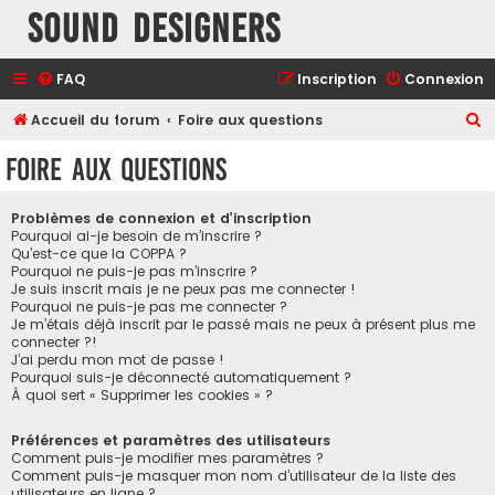
Sound Designers
FAQ
Inscription
Connexion
R
Accueil du forum
Foire aux questions
e
Foire aux questions
c
h
Problèmes de connexion et d’inscription
e
Pourquoi ai-je besoin de m’inscrire ?
Qu’est-ce que la COPPA ?
r
Pourquoi ne puis-je pas m’inscrire ?
Je suis inscrit mais je ne peux pas me connecter !
c
Pourquoi ne puis-je pas me connecter ?
h
Je m’étais déjà inscrit par le passé mais ne peux à présent plus me
connecter ?!
e
J’ai perdu mon mot de passe !
r
Pourquoi suis-je déconnecté automatiquement ?
À quoi sert « Supprimer les cookies » ?
Préférences et paramètres des utilisateurs
Comment puis-je modifier mes paramètres ?
Comment puis-je masquer mon nom d’utilisateur de la liste des
utilisateurs en ligne ?