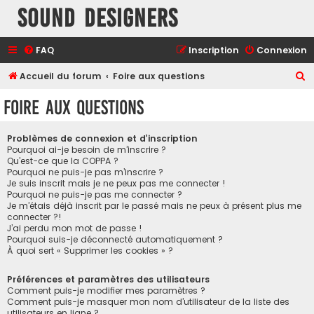
Sound Designers
FAQ
Inscription
Connexion
R
Accueil du forum
Foire aux questions
e
Foire aux questions
c
h
Problèmes de connexion et d’inscription
e
Pourquoi ai-je besoin de m’inscrire ?
Qu’est-ce que la COPPA ?
r
Pourquoi ne puis-je pas m’inscrire ?
Je suis inscrit mais je ne peux pas me connecter !
c
Pourquoi ne puis-je pas me connecter ?
h
Je m’étais déjà inscrit par le passé mais ne peux à présent plus me
connecter ?!
e
J’ai perdu mon mot de passe !
r
Pourquoi suis-je déconnecté automatiquement ?
À quoi sert « Supprimer les cookies » ?
Préférences et paramètres des utilisateurs
Comment puis-je modifier mes paramètres ?
Comment puis-je masquer mon nom d’utilisateur de la liste des
utilisateurs en ligne ?