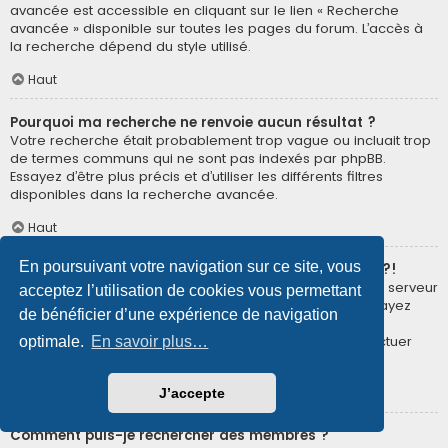
avancée est accessible en cliquant sur le lien « Recherche
avancée » disponible sur toutes les pages du forum. L’accès à
la recherche dépend du style utilisé.
Haut
Pourquoi ma recherche ne renvoie aucun résultat ?
Votre recherche était probablement trop vague ou incluait trop
de termes communs qui ne sont pas indexés par phpBB.
Essayez d’être plus précis et d’utiliser les différents filtres
disponibles dans la recherche avancée.
Haut
En poursuivant votre navigation sur ce site, vous
Pourquoi ma recherche renvoie à une page blanche ?!
Votre recherche a renvoyé trop de résultats pour que le serveur
acceptez l’utilisation de cookies vous permettant
puisse les afficher. Utilisez la recherche avancée et essayez
de bénéficier d’une expérience de navigation
d’être plus précis dans les termes employés et dans la
sélection des forums dans lesquels vous souhaitez effectuer
optimale.
En savoir plus…
une recherche.
Haut
J’accepte
Comment puis-je rechercher des membres ?