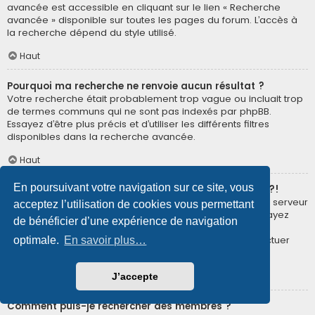
avancée est accessible en cliquant sur le lien « Recherche
avancée » disponible sur toutes les pages du forum. L’accès à
la recherche dépend du style utilisé.
Haut
Pourquoi ma recherche ne renvoie aucun résultat ?
Votre recherche était probablement trop vague ou incluait trop
de termes communs qui ne sont pas indexés par phpBB.
Essayez d’être plus précis et d’utiliser les différents filtres
disponibles dans la recherche avancée.
Haut
En poursuivant votre navigation sur ce site, vous
Pourquoi ma recherche renvoie à une page blanche ?!
Votre recherche a renvoyé trop de résultats pour que le serveur
acceptez l’utilisation de cookies vous permettant
puisse les afficher. Utilisez la recherche avancée et essayez
de bénéficier d’une expérience de navigation
d’être plus précis dans les termes employés et dans la
sélection des forums dans lesquels vous souhaitez effectuer
optimale.
En savoir plus…
une recherche.
Haut
J’accepte
Comment puis-je rechercher des membres ?