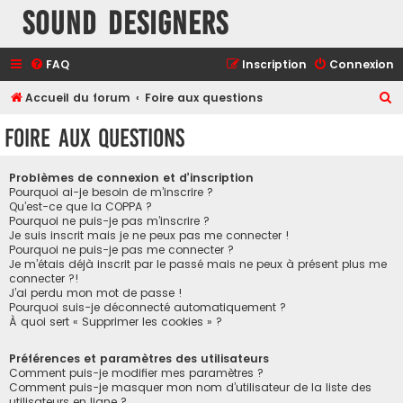
Sound Designers
FAQ
Inscription
Connexion
R
Accueil du forum
Foire aux questions
e
Foire aux questions
c
h
Problèmes de connexion et d’inscription
e
Pourquoi ai-je besoin de m’inscrire ?
Qu’est-ce que la COPPA ?
r
Pourquoi ne puis-je pas m’inscrire ?
Je suis inscrit mais je ne peux pas me connecter !
c
Pourquoi ne puis-je pas me connecter ?
h
Je m’étais déjà inscrit par le passé mais ne peux à présent plus me
connecter ?!
e
J’ai perdu mon mot de passe !
r
Pourquoi suis-je déconnecté automatiquement ?
À quoi sert « Supprimer les cookies » ?
Préférences et paramètres des utilisateurs
Comment puis-je modifier mes paramètres ?
Comment puis-je masquer mon nom d’utilisateur de la liste des
utilisateurs en ligne ?