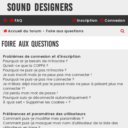
Sound Designers
FAQ
Inscription
Connexion
R
Accueil du forum
Foire aux questions
e
Foire aux questions
c
h
Problèmes de connexion et d’inscription
e
Pourquoi ai-je besoin de m’inscrire ?
Qu’est-ce que la COPPA ?
r
Pourquoi ne puis-je pas m’inscrire ?
Je suis inscrit mais je ne peux pas me connecter !
c
Pourquoi ne puis-je pas me connecter ?
h
Je m’étais déjà inscrit par le passé mais ne peux à présent plus me
connecter ?!
e
J’ai perdu mon mot de passe !
r
Pourquoi suis-je déconnecté automatiquement ?
À quoi sert « Supprimer les cookies » ?
Préférences et paramètres des utilisateurs
Comment puis-je modifier mes paramètres ?
Comment puis-je masquer mon nom d’utilisateur de la liste des
utilisateurs en ligne ?