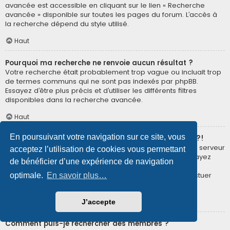
avancée est accessible en cliquant sur le lien « Recherche
avancée » disponible sur toutes les pages du forum. L’accès à
la recherche dépend du style utilisé.
Haut
Pourquoi ma recherche ne renvoie aucun résultat ?
Votre recherche était probablement trop vague ou incluait trop
de termes communs qui ne sont pas indexés par phpBB.
Essayez d’être plus précis et d’utiliser les différents filtres
disponibles dans la recherche avancée.
Haut
En poursuivant votre navigation sur ce site, vous
Pourquoi ma recherche renvoie à une page blanche ?!
Votre recherche a renvoyé trop de résultats pour que le serveur
acceptez l’utilisation de cookies vous permettant
puisse les afficher. Utilisez la recherche avancée et essayez
de bénéficier d’une expérience de navigation
d’être plus précis dans les termes employés et dans la
sélection des forums dans lesquels vous souhaitez effectuer
optimale.
En savoir plus…
une recherche.
Haut
J’accepte
Comment puis-je rechercher des membres ?