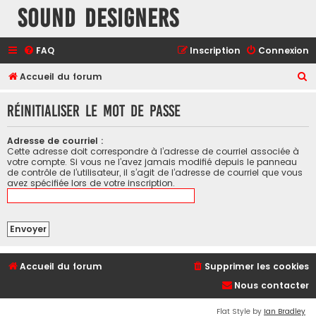
Sound Designers
FAQ
Inscription
Connexion
R
Accueil du forum
e
Réinitialiser le mot de passe
c
h
Adresse de courriel :
e
Cette adresse doit correspondre à l’adresse de courriel associée à
votre compte. Si vous ne l’avez jamais modifié depuis le panneau
r
de contrôle de l’utilisateur, il s’agit de l’adresse de courriel que vous
avez spécifiée lors de votre inscription.
c
h
e
r
Accueil du forum
Supprimer les cookies
Nous contacter
Flat Style by
Ian Bradley