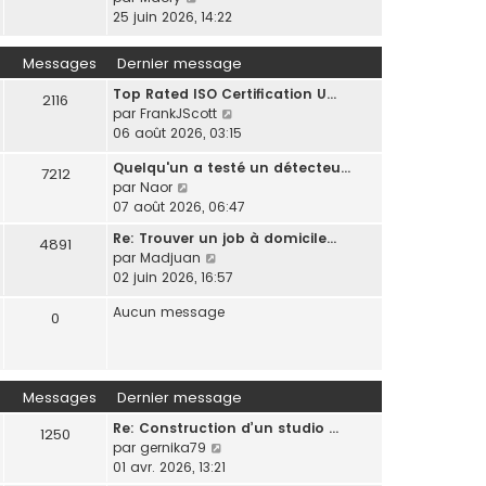
t
e
o
25 juin 2026, 14:22
e
d
n
r
e
s
l
Messages
Dernier message
r
u
e
n
Top Rated ISO Certification U…
l
d
2116
i
C
par
FrankJScott
t
e
e
o
06 août 2026, 03:15
e
r
r
n
r
n
m
Quelqu'un a testé un détecteu…
s
l
7212
i
e
C
par
Naor
u
e
e
s
o
07 août 2026, 06:47
l
d
r
s
n
t
e
m
Re: Trouver un job à domicile…
a
4891
s
e
r
e
C
par
Madjuan
g
u
r
n
s
o
02 juin 2026, 16:57
e
l
l
i
s
n
t
e
e
Aucun message
a
s
0
e
d
r
g
u
r
e
m
e
l
l
r
e
t
e
n
s
e
Messages
Dernier message
d
i
s
r
e
e
a
Re: Construction d’un studio …
l
1250
r
r
g
C
par
gernika79
e
n
m
e
o
01 avr. 2026, 13:21
d
i
e
n