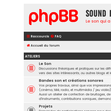
Sound 
Le son qui a
Raccourcis
FAQ
Accueil du forum
ATELIERS
Le Son
Discussions théoriques et pratiques sur les diffé
vers des sites intéressants, ou autres blogs et i
Bandes son et créations sonores
Vos propres travaux, ainsi que vos impressio
(cinéma, télé, radio, et multimédia / jeu vidéo)
Aussi un atelier de confection de bruitages, 
d'instruments, contributions soniques, demande
Projets