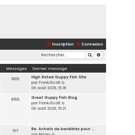
Inscription
Connexion
Rechercher
Recherche avancé
Messages
Dernier message
High Rated Guppy Fish Site
1905
C
par
FrankJScott
o
06 août 2026, 15:18
n
Great Guppy Fish Blog
s
9155
C
par
FrankJScott
u
o
06 août 2026, 15:21
l
n
t
s
e
u
r
Re: Achats de backlinks pour …
l
517
l
C
par
Maory