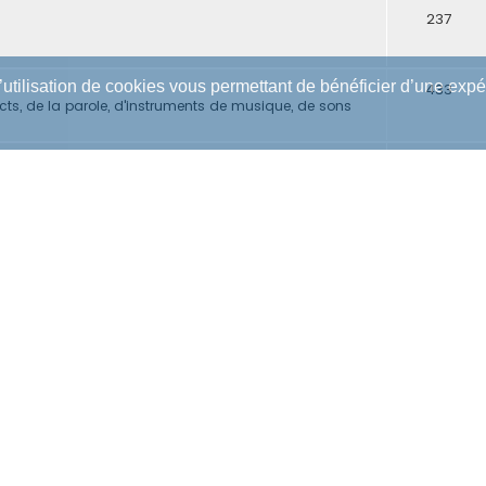
237
l’utilisation de cookies vous permettant de bénéficier d’une exp
433
ects, de la parole, d'instruments de musique, de sons
421
 et de la création sonore (sound design).
580
o, théâtral, événementiel, et multimédia (internet et jeu
67
upports.
51
fférents instruments.
28
timédia et jeu vidéo.