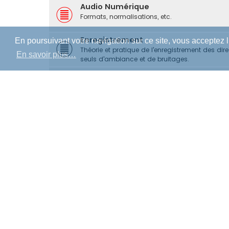
Audio Numérique
Formats, normalisations, etc.
Enregistrement
En poursuivant votre navigation sur ce site, vous acceptez 
Théorie et pratique de l'enregistrement des dir
En savoir plus…
seuls d'ambiance et de bruitages.
Montage Son et Sound Design
Théorie et pratique du montage parole et son,
Mixage
Théorie et pratique du mixage cinéma, télé, radi
vidéo), du mono au multicanal.
Mastering
Théorie et pratique de cet art méconnu, tous s
Musique
Théorie et pratique de la composition, et des di
Multimédia et Jeu Vidéo
Discussions sur les méthodes de travail en mul