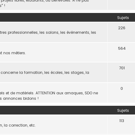
ojets libres, étudiants, ou bénévoles. A ne pas
" !
Sujets
226
res professionnelles, les salons, les événements, les
564
nt nos métiers.
701
 concerne la formation, les écoles, les stages, la
0
iels et de matériels. ATTENTION aux arnaques, SDO ne
es annonces bidons !
Sujets
113
, la correction, etc.