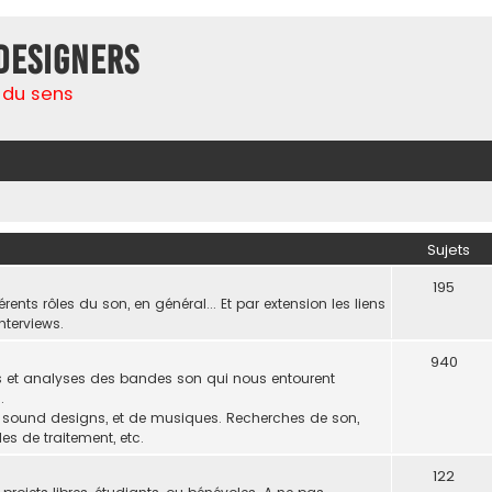
Designers
 du sens
Sujets
195
rents rôles du son, en général... Et par extension les liens
nterviews.
940
ns et analyses des bandes son qui nous entourent
.
de sound designs, et de musiques. Recherches de son,
s de traitement, etc.
122