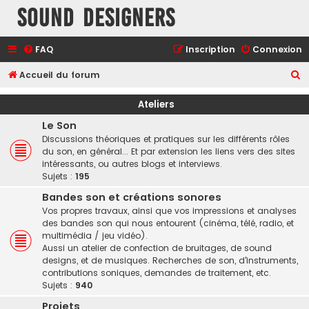
Sound Designers
FAQ
Inscription
Connexion
R
Accueil du forum
e
Ateliers
c
Le Son
h
Discussions théoriques et pratiques sur les différents rôles
e
du son, en général... Et par extension les liens vers des sites
intéressants, ou autres blogs et interviews.
r
Sujets :
195
c
Bandes son et créations sonores
h
Vos propres travaux, ainsi que vos impressions et analyses
e
des bandes son qui nous entourent (cinéma, télé, radio, et
multimédia / jeu vidéo).
r
Aussi un atelier de confection de bruitages, de sound
designs, et de musiques. Recherches de son, d'instruments,
contributions soniques, demandes de traitement, etc.
Sujets :
940
Projets