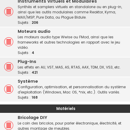
Instruments Virtuels et Modulaires
Synthés et samplers virtuels en standalone ou en plug-in,
ainsi que les outils modulaires comme Reaktor, Kyma,
MAX/MSP, Pure Data, ou Plogue Bidule.
Sujets :
206
Moteurs audio
Les moteurs audio type Wwise ou FMod, ainsi que les
frameworks et autres technologies en rapport avec le jeu
vidéo.
Sujets :
4
Plug-Ins
Les effets en AU, VST, MAS, AS, RTAS, AAX, TDM, DX, VS3, etc.
Sujets :
421
Système
Configuration, optimisation, et personnalisation du système
d'exploitation (Windows, Mac OS, *nix, etc.). Outils variés.
Sujets :
168
Matériels
Bricolage DIY
Le coin des bricolos, pour parler électronique, électricité, et
autres montage de meubles.