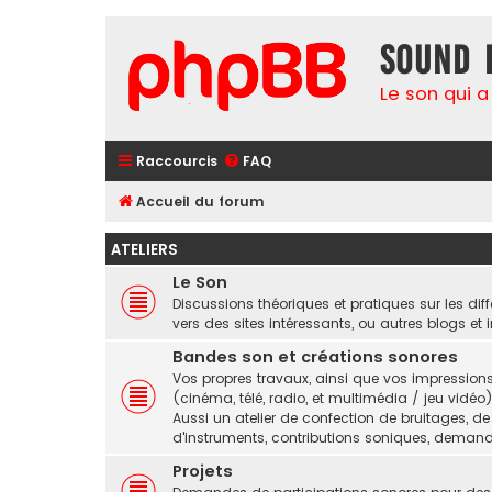
Sound 
Le son qui a
Raccourcis
FAQ
Accueil du forum
ATELIERS
Le Son
Discussions théoriques et pratiques sur les diffé
vers des sites intéressants, ou autres blogs et i
Bandes son et créations sonores
Vos propres travaux, ainsi que vos impressio
(cinéma, télé, radio, et multimédia / jeu vidéo)
Aussi un atelier de confection de bruitages, 
d'instruments, contributions soniques, demande
Projets