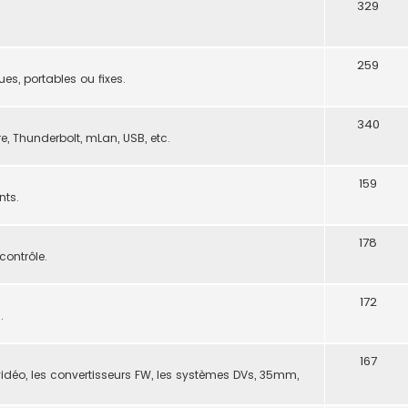
329
259
, portables ou fixes.
340
ire, Thunderbolt, mLan, USB, etc.
159
nts.
178
contrôle.
172
.
167
vidéo, les convertisseurs FW, les systèmes DVs, 35mm,