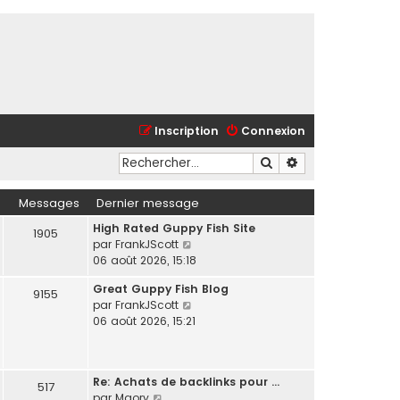
Inscription
Connexion
Rechercher
Recherche avancé
Messages
Dernier message
High Rated Guppy Fish Site
1905
C
par
FrankJScott
o
06 août 2026, 15:18
n
Great Guppy Fish Blog
s
9155
C
par
FrankJScott
u
o
06 août 2026, 15:21
l
n
t
s
e
u
r
Re: Achats de backlinks pour …
l
517
l
C
par
Maory