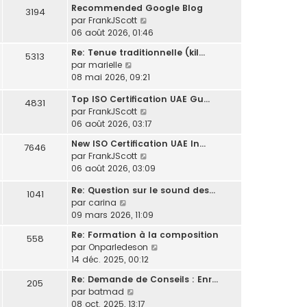
e
Recommended Google Blog
e
s
3194
s
r
C
par
FrankJScott
r
s
u
n
o
06 août 2026, 01:46
m
a
l
i
n
e
g
t
Re: Tenue traditionnelle (kil…
e
5313
s
s
e
e
C
par
marielle
r
u
s
r
o
08 mai 2026, 09:21
m
l
a
l
n
e
t
g
e
Top ISO Certification UAE Gu…
s
s
4831
e
e
d
C
par
FrankJScott
u
s
r
e
o
06 août 2026, 03:17
l
a
l
r
n
t
g
e
New ISO Certification UAE In…
7646
n
s
e
e
d
C
par
FrankJScott
i
u
r
e
o
06 août 2026, 03:09
e
l
l
r
n
r
t
e
Re: Question sur le sound des…
n
s
1041
m
e
d
C
par
carina
i
u
e
r
e
o
09 mars 2026, 11:09
e
l
s
l
r
n
r
t
s
e
Re: Formation à la composition
n
558
s
m
e
a
d
C
par
Onparledeson
i
u
e
r
g
e
o
14 déc. 2025, 00:12
e
l
s
l
e
r
n
r
t
s
e
Re: Demande de Conseils : Enr…
205
n
s
m
e
C
a
d
par
batmad
i
u
e
r
o
g
e
08 oct. 2025, 13:17