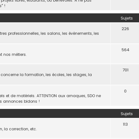
ojets libres, étudiants, ou bénévoles. A ne pas
" !
Sujets
226
res professionnelles, les salons, les événements, les
564
nt nos métiers.
701
 concerne la formation, les écoles, les stages, la
0
iels et de matériels. ATTENTION aux arnaques, SDO ne
es annonces bidons !
Sujets
113
, la correction, etc.