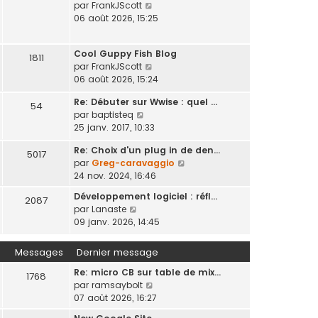
s
r
C
par
FrankJScott
e
t
r
e
s
n
o
06 août 2026, 15:25
e
m
d
a
i
n
r
e
e
g
e
s
l
s
r
e
Cool Guppy Fish Blog
r
u
1811
e
s
n
C
par
FrankJScott
m
l
d
a
i
o
06 août 2026, 15:24
e
t
e
g
e
n
s
e
r
e
Re: Débuter sur Wwise : quel …
r
s
54
s
r
n
C
par
baptisteq
m
u
a
l
i
o
25 janv. 2017, 10:33
e
l
g
e
e
n
s
t
e
d
r
Re: Choix d'un plug in de den…
s
s
5017
e
e
m
C
par
Greg-caravaggio
u
a
r
r
e
o
24 nov. 2024, 16:46
l
g
l
n
s
n
t
e
e
Développement logiciel : réfl…
i
s
2087
s
e
d
C
par
Lanaste
e
a
u
r
e
o
09 janv. 2026, 14:45
r
g
l
l
r
n
m
e
t
e
n
s
e
Messages
Dernier message
e
d
i
u
s
r
e
e
Re: micro CB sur table de mix…
l
s
1768
l
r
r
C
par
ramsaybolt
t
a
e
n
m
o
07 août 2026, 16:27
e
g
d
i
e
n
r
e
e