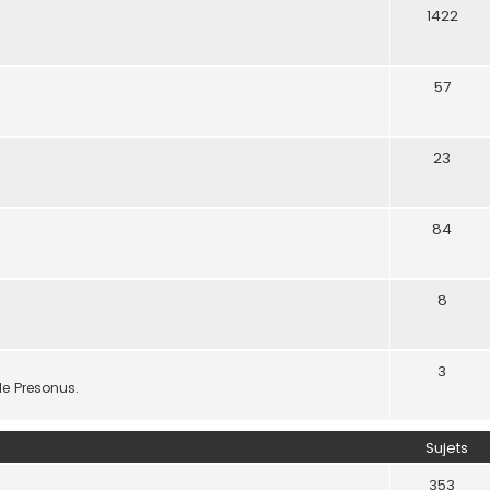
1422
57
23
84
8
3
de Presonus.
Sujets
353