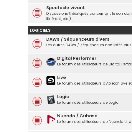
Spectacle vivant
Discussions théoriques concernant le son dans 
itinérant, etc.).
LOGICIELS
DAWs / Séquenceurs divers
Les autres DAWs / séquenceurs non listés plus
Digital Performer
Le forum des utilisateurs de Digital Perfo
Live
Le forum des utilisateurs d'Ableton Live et
Logic
Le forum des utilisateurs de Logic.
Nuendo / Cubase
Le forum des utilisateurs de Nuendo et 