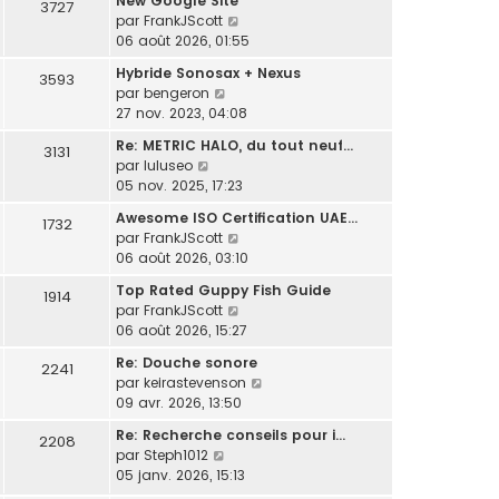
New Google Site
e
s
3727
s
l
r
C
par
FrankJScott
r
s
u
e
n
o
06 août 2026, 01:55
m
a
l
d
i
n
e
g
t
e
Hybride Sonosax + Nexus
e
3593
s
s
e
e
r
C
par
bengeron
r
u
s
r
n
o
27 nov. 2023, 04:08
m
l
a
l
i
n
e
t
g
Re: METRIC HALO, du tout neuf…
e
e
3131
s
s
e
e
C
par
luluseo
d
r
u
s
r
o
05 nov. 2025, 17:23
e
m
l
a
l
n
r
e
t
g
Awesome ISO Certification UAE…
e
1732
s
n
s
e
C
e
par
FrankJScott
d
u
i
s
r
o
06 août 2026, 03:10
e
l
e
a
l
n
r
t
r
g
Top Rated Guppy Fish Guide
e
1914
s
n
e
m
e
C
par
FrankJScott
d
u
i
r
e
o
06 août 2026, 15:27
e
l
e
l
s
n
r
t
r
Re: Douche sonore
e
2241
s
s
n
e
m
C
par
keirastevenson
d
a
u
i
r
e
o
09 avr. 2026, 13:50
e
g
l
e
l
s
n
r
e
t
r
Re: Recherche conseils pour i…
e
2208
s
s
n
e
m
C
par
Steph1012
d
a
u
i
r
e
o
05 janv. 2026, 15:13
e
g
l
e
l
s
n
r