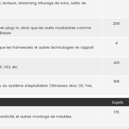
, lecteurs, streaming, triturage de sons, outils de
206
 en plug-in, ainsi que les outils modulaires comme
Bidule.
4
ue les frameworks et autres technologies en rapport
421
, VS3, etc.
168
on du système d'exploitation (Windows, Mac OS, *nix,
Sujets
170
électricité, et autres montage de meubles.