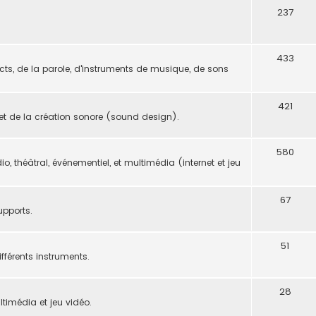
237
433
ects, de la parole, d'instruments de musique, de sons
421
 et de la création sonore (sound design).
580
o, théâtral, événementiel, et multimédia (internet et jeu
67
upports.
51
fférents instruments.
28
timédia et jeu vidéo.