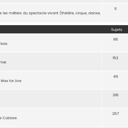
11
les métiers du spectacle vivant (théâtre, cirque, danse,
Sujets
98
 bas.
152
rmer.
49
 Max for Live.
318
257
de Cubase.