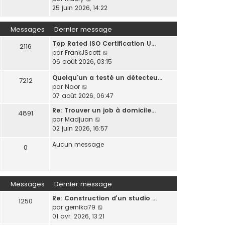
t
e
o
25 juin 2026, 14:22
e
d
n
r
e
s
l
Messages
Dernier message
r
u
e
n
Top Rated ISO Certification U…
l
d
2116
i
C
par
FrankJScott
t
e
e
o
06 août 2026, 03:15
e
r
r
n
r
n
m
Quelqu'un a testé un détecteu…
s
l
7212
i
e
C
par
Naor
u
e
e
s
o
07 août 2026, 06:47
l
d
r
s
n
t
e
m
Re: Trouver un job à domicile…
a
4891
s
e
r
e
C
par
Madjuan
g
u
r
n
s
o
02 juin 2026, 16:57
e
l
l
i
s
n
t
e
e
Aucun message
a
s
0
e
d
r
g
u
r
e
m
e
l
l
r
e
t
e
n
s
e
Messages
Dernier message
d
i
s
r
e
e
a
Re: Construction d’un studio …
l
1250
r
r
g
C
par
gernika79
e
n
m
e
o
01 avr. 2026, 13:21
d
i
e
n