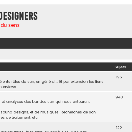
Designers
 du sens
Sujets
195
rents rôles du son, en général... Et par extension les liens
nterviews.
940
ns et analyses des bandes son qui nous entourent
.
de sound designs, et de musiques. Recherches de son,
s de traitement, etc.
122