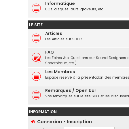
Informatique
UCs, disques-durs, graveurs, etc.
LE SITE
Articles
Les Articles sur SDO !
FAQ
Les Foires Aux Questions sur Sound Designers e
Sonothèque, etc.).
Les Membres
Espace reservé à la présentation des membres 
Remarques / Open bar
Vos remarques sur le site SDO, et les discussio
INFORMATION
Connexion
•
Inscription