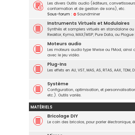
Les divers Outils audio (éditeurs, convertisseurs
conformation et de gestion de sons), etc.
Sous-forum :
Soundminer
Instruments Virtuels et Modulaires
Synthés et samplers virtuels en standalone ou
Reaktor, Kyma, MAX/MSP, Pure Data, ou Plogue 
Moteurs audio
Les moteurs audio type Wwise ou FMod, ainsi q
avec le jeu vidéo.
Plug-Ins
Les effets en AU, VST, MAS, AS, RTAS, AAX, TDM, DX
Système
Configuration, optimisation, et personnalisati
etc.). Outils variés.
MATÉRIELS
Bricolage DIY
Le coin des bricolos, pour parler électronique, 