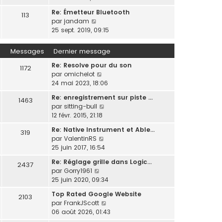
e
l
s
l
n
e
r
r
t
s
Re: Émetteur Bluetooth
e
113
s
n
m
e
a
C
par
jandam
d
u
i
e
r
g
o
25 sept. 2019, 09:15
e
l
e
s
l
e
n
r
t
r
s
e
s
n
Messages
Dernier message
e
m
a
d
u
i
r
e
g
e
Re: Resolve pour du son
l
e
1172
l
s
e
r
C
par
omichelot
t
r
e
s
n
o
24 mai 2023, 18:06
e
m
d
a
i
n
r
e
e
g
Re: enregistrement sur piste …
e
1463
s
l
s
r
e
C
par
sitting-bull
r
u
e
s
n
o
12 févr. 2015, 21:18
m
l
d
a
i
n
e
t
e
g
Re: Native Instrument et Able…
e
319
s
s
e
r
e
C
par
ValentinRS
r
u
s
r
n
o
25 juin 2017, 16:54
m
l
a
l
i
n
e
t
g
Re: Réglage grille dans Logic…
e
e
2437
s
s
e
C
e
par
Gorry1961
d
r
u
s
r
o
25 juin 2020, 09:34
e
m
l
a
l
n
r
e
t
g
Top Rated Google Website
e
2103
s
n
s
e
e
C
par
FrankJScott
d
u
i
s
r
o
06 août 2026, 01:43
e
l
e
a
l
n
r