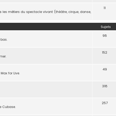
11
les métiers du spectacle vivant (théâtre, cirque, danse,
Sujets
98
 bas.
152
rmer.
49
 Max for Live.
318
257
de Cubase.