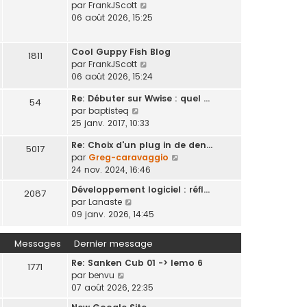
s
r
C
par
FrankJScott
e
t
r
e
s
n
o
06 août 2026, 15:25
e
m
d
a
i
n
r
e
e
g
e
s
l
s
r
e
Cool Guppy Fish Blog
r
u
1811
e
s
n
C
par
FrankJScott
m
l
d
a
i
o
06 août 2026, 15:24
e
t
e
g
e
n
s
e
r
e
Re: Débuter sur Wwise : quel …
r
s
54
s
r
n
C
par
baptisteq
m
u
a
l
i
o
25 janv. 2017, 10:33
e
l
g
e
e
n
s
t
e
d
r
Re: Choix d'un plug in de den…
s
s
5017
e
e
m
C
par
Greg-caravaggio
u
a
r
r
e
o
24 nov. 2024, 16:46
l
g
l
n
s
n
t
e
e
Développement logiciel : réfl…
i
s
2087
s
e
d
C
par
Lanaste
e
a
u
r
e
o
09 janv. 2026, 14:45
r
g
l
l
r
n
m
e
t
e
n
s
e
Messages
Dernier message
e
d
i
u
s
r
e
e
Re: Sanken Cub 01 -> lemo 6
l
s
1771
l
r
r
C
par
benvu
t
a
e
n
m
o
07 août 2026, 22:35
e
g
d
i
e
n
r
e
e