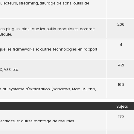
, lecteurs, streaming, triturage de sons, outils de
206
 en plug-in, ainsi que les outils modulaires comme
Bidule.
4
ue les frameworks et autres technologies en rapport
421
, VS3, etc.
168
on du système d'exploitation (Windows, Mac OS, *nix,
Sujets
170
électricité, et autres montage de meubles.