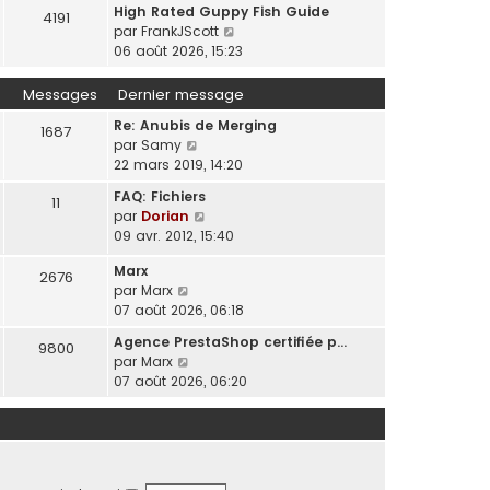
e
t
r
e
High Rated Guppy Fish Guide
s
s
4191
n
e
m
d
C
par
FrankJScott
a
u
i
r
e
e
o
06 août 2026, 15:23
g
l
e
l
s
r
n
e
t
r
e
s
n
s
Messages
Dernier message
e
m
d
a
i
u
r
e
e
g
Re: Anubis de Merging
e
l
1687
l
s
r
C
e
par
Samy
r
t
e
s
n
o
22 mars 2019, 14:20
m
e
d
a
i
n
e
r
e
g
FAQ: Fichiers
e
11
s
s
l
r
C
e
par
Dorian
r
u
s
e
n
o
09 avr. 2012, 15:40
m
l
a
d
i
n
e
t
g
e
Marx
e
s
2676
s
e
e
r
C
par
Marx
r
u
s
r
n
o
07 août 2026, 06:18
m
l
a
l
i
n
e
t
g
e
Agence PrestaShop certifiée p…
e
9800
s
s
e
e
C
d
par
Marx
r
u
s
r
o
e
07 août 2026, 06:20
m
l
a
l
n
r
e
t
g
e
s
n
s
e
e
d
u
i
s
r
e
l
e
a
l
r
t
r
g
e