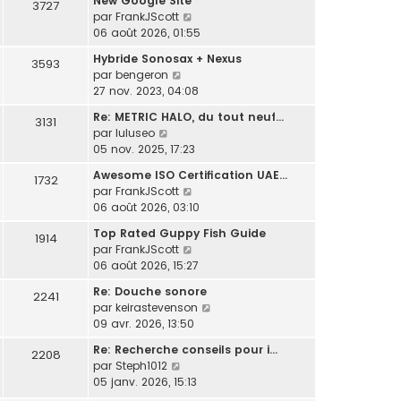
New Google Site
e
s
3727
s
l
r
C
par
FrankJScott
r
s
u
e
n
o
06 août 2026, 01:55
m
a
l
d
i
n
e
g
t
e
Hybride Sonosax + Nexus
e
3593
s
s
e
e
r
C
par
bengeron
r
u
s
r
n
o
27 nov. 2023, 04:08
m
l
a
l
i
n
e
t
g
Re: METRIC HALO, du tout neuf…
e
e
3131
s
s
e
e
C
par
luluseo
d
r
u
s
r
o
05 nov. 2025, 17:23
e
m
l
a
l
n
r
e
t
g
Awesome ISO Certification UAE…
e
1732
s
n
s
e
C
e
par
FrankJScott
d
u
i
s
r
o
06 août 2026, 03:10
e
l
e
a
l
n
r
t
r
g
Top Rated Guppy Fish Guide
e
1914
s
n
e
m
e
C
par
FrankJScott
d
u
i
r
e
o
06 août 2026, 15:27
e
l
e
l
s
n
r
t
r
Re: Douche sonore
e
2241
s
s
n
e
m
C
par
keirastevenson
d
a
u
i
r
e
o
09 avr. 2026, 13:50
e
g
l
e
l
s
n
r
e
t
r
Re: Recherche conseils pour i…
e
2208
s
s
n
e
m
C
par
Steph1012
d
a
u
i
r
e
o
05 janv. 2026, 15:13
e
g
l
e
l
s
n
r