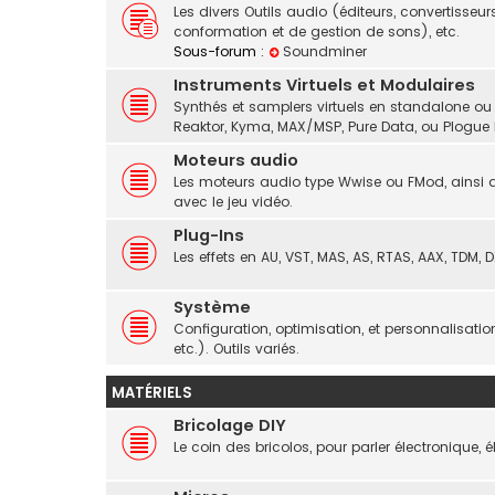
Les divers Outils audio (éditeurs, convertisseurs
conformation et de gestion de sons), etc.
Sous-forum :
Soundminer
Instruments Virtuels et Modulaires
Synthés et samplers virtuels en standalone ou
Reaktor, Kyma, MAX/MSP, Pure Data, ou Plogue 
Moteurs audio
Les moteurs audio type Wwise ou FMod, ainsi q
avec le jeu vidéo.
Plug-Ins
Les effets en AU, VST, MAS, AS, RTAS, AAX, TDM, DX
Système
Configuration, optimisation, et personnalisati
etc.). Outils variés.
MATÉRIELS
Bricolage DIY
Le coin des bricolos, pour parler électronique, 