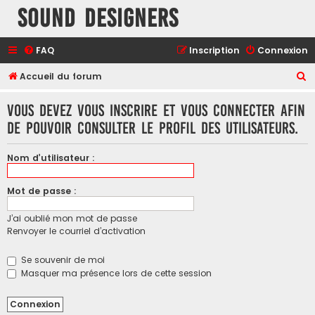
Sound Designers
FAQ
Inscription
Connexion
R
Accueil du forum
e
Vous devez vous inscrire et vous connecter afin
c
de pouvoir consulter le profil des utilisateurs.
h
e
Nom d’utilisateur :
r
c
Mot de passe :
h
J’ai oublié mon mot de passe
e
Renvoyer le courriel d’activation
r
Se souvenir de moi
Masquer ma présence lors de cette session