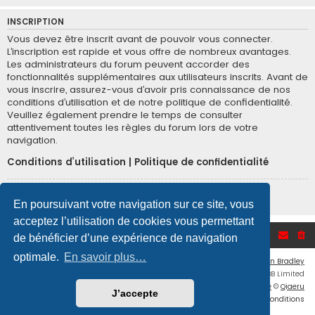
INSCRIPTION
Vous devez être inscrit avant de pouvoir vous connecter.
L’inscription est rapide et vous offre de nombreux avantages.
Les administrateurs du forum peuvent accorder des
fonctionnalités supplémentaires aux utilisateurs inscrits. Avant de
vous inscrire, assurez-vous d’avoir pris connaissance de nos
conditions d’utilisation et de notre politique de confidentialité.
Veuillez également prendre le temps de consulter
attentivement toutes les règles du forum lors de votre
navigation.
Conditions d’utilisation
|
Politique de confidentialité
Inscription
En poursuivant votre navigation sur ce site, vous
acceptez l’utilisation de cookies vous permettant
Accueil du forum
de bénéficier d’une expérience de navigation
optimale.
En savoir plus…
Flat Style by
Ian Bradley
Développé par
phpBB
® Forum Software © phpBB Limited
Traduction française officielle
©
Qiaeru
J’accepte
Confidentialité
|
Conditions