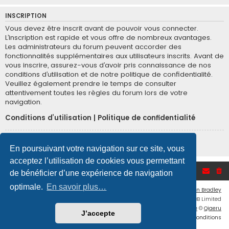
INSCRIPTION
Vous devez être inscrit avant de pouvoir vous connecter.
L’inscription est rapide et vous offre de nombreux avantages.
Les administrateurs du forum peuvent accorder des
fonctionnalités supplémentaires aux utilisateurs inscrits. Avant de
vous inscrire, assurez-vous d’avoir pris connaissance de nos
conditions d’utilisation et de notre politique de confidentialité.
Veuillez également prendre le temps de consulter
attentivement toutes les règles du forum lors de votre
navigation.
Conditions d’utilisation
|
Politique de confidentialité
Inscription
En poursuivant votre navigation sur ce site, vous
acceptez l’utilisation de cookies vous permettant
Accueil du forum
de bénéficier d’une expérience de navigation
optimale.
En savoir plus…
Flat Style by
Ian Bradley
Développé par
phpBB
® Forum Software © phpBB Limited
Traduction française officielle
©
Qiaeru
J’accepte
Confidentialité
|
Conditions