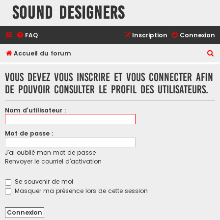
Sound Designers
FAQ
Inscription
Connexion
R
Accueil du forum
e
Vous devez vous inscrire et vous connecter afin
c
de pouvoir consulter le profil des utilisateurs.
h
e
Nom d’utilisateur :
r
c
Mot de passe :
h
J’ai oublié mon mot de passe
e
Renvoyer le courriel d’activation
r
Se souvenir de moi
Masquer ma présence lors de cette session