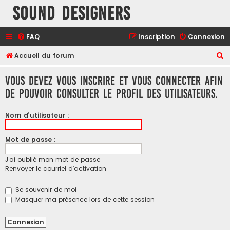
Sound Designers
FAQ
Inscription
Connexion
R
Accueil du forum
e
Vous devez vous inscrire et vous connecter afin
c
de pouvoir consulter le profil des utilisateurs.
h
e
Nom d’utilisateur :
r
c
Mot de passe :
h
J’ai oublié mon mot de passe
e
Renvoyer le courriel d’activation
r
Se souvenir de moi
Masquer ma présence lors de cette session