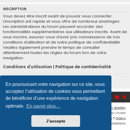
INSCRIPTION
Vous devez être inscrit avant de pouvoir vous connecter.
L’inscription est rapide et vous offre de nombreux avantages.
Les administrateurs du forum peuvent accorder des
fonctionnalités supplémentaires aux utilisateurs inscrits. Avant de
vous inscrire, assurez-vous d’avoir pris connaissance de nos
conditions d’utilisation et de notre politique de confidentialité.
Veuillez également prendre le temps de consulter
attentivement toutes les règles du forum lors de votre
navigation.
Conditions d’utilisation
|
Politique de confidentialité
Inscription
En poursuivant votre navigation sur ce site, vous
acceptez l’utilisation de cookies vous permettant
Accueil du forum
de bénéficier d’une expérience de navigation
optimale.
En savoir plus…
Flat Style by
Ian Bradley
Développé par
phpBB
® Forum Software © phpBB Limited
Traduction française officielle
©
Qiaeru
J’accepte
Confidentialité
|
Conditions