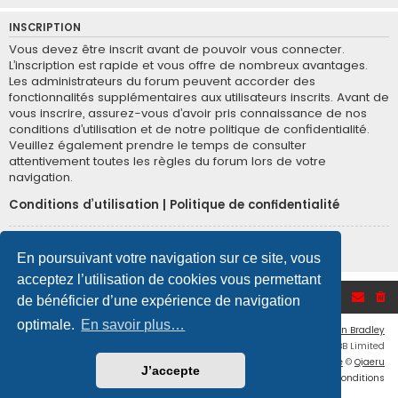
INSCRIPTION
Vous devez être inscrit avant de pouvoir vous connecter.
L’inscription est rapide et vous offre de nombreux avantages.
Les administrateurs du forum peuvent accorder des
fonctionnalités supplémentaires aux utilisateurs inscrits. Avant de
vous inscrire, assurez-vous d’avoir pris connaissance de nos
conditions d’utilisation et de notre politique de confidentialité.
Veuillez également prendre le temps de consulter
attentivement toutes les règles du forum lors de votre
navigation.
Conditions d’utilisation
|
Politique de confidentialité
Inscription
En poursuivant votre navigation sur ce site, vous
acceptez l’utilisation de cookies vous permettant
Accueil du forum
de bénéficier d’une expérience de navigation
optimale.
En savoir plus…
Flat Style by
Ian Bradley
Développé par
phpBB
® Forum Software © phpBB Limited
Traduction française officielle
©
Qiaeru
J’accepte
Confidentialité
|
Conditions