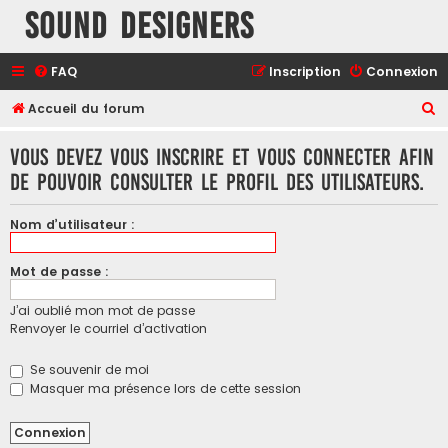
Sound Designers
FAQ
Inscription
Connexion
R
Accueil du forum
e
Vous devez vous inscrire et vous connecter afin
c
de pouvoir consulter le profil des utilisateurs.
h
e
Nom d’utilisateur :
r
c
Mot de passe :
h
J’ai oublié mon mot de passe
e
Renvoyer le courriel d’activation
r
Se souvenir de moi
Masquer ma présence lors de cette session