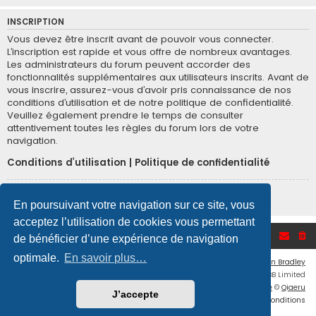
INSCRIPTION
Vous devez être inscrit avant de pouvoir vous connecter.
L’inscription est rapide et vous offre de nombreux avantages.
Les administrateurs du forum peuvent accorder des
fonctionnalités supplémentaires aux utilisateurs inscrits. Avant de
vous inscrire, assurez-vous d’avoir pris connaissance de nos
conditions d’utilisation et de notre politique de confidentialité.
Veuillez également prendre le temps de consulter
attentivement toutes les règles du forum lors de votre
navigation.
Conditions d’utilisation
|
Politique de confidentialité
Inscription
En poursuivant votre navigation sur ce site, vous
acceptez l’utilisation de cookies vous permettant
Accueil du forum
de bénéficier d’une expérience de navigation
optimale.
En savoir plus…
Flat Style by
Ian Bradley
Développé par
phpBB
® Forum Software © phpBB Limited
Traduction française officielle
©
Qiaeru
J’accepte
Confidentialité
|
Conditions