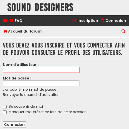
Sound Designers
FAQ
Inscription
Connexion
R
Accueil du forum
e
Vous devez vous inscrire et vous connecter afin
c
de pouvoir consulter le profil des utilisateurs.
h
e
Nom d’utilisateur :
r
c
Mot de passe :
h
J’ai oublié mon mot de passe
e
Renvoyer le courriel d’activation
r
Se souvenir de moi
Masquer ma présence lors de cette session