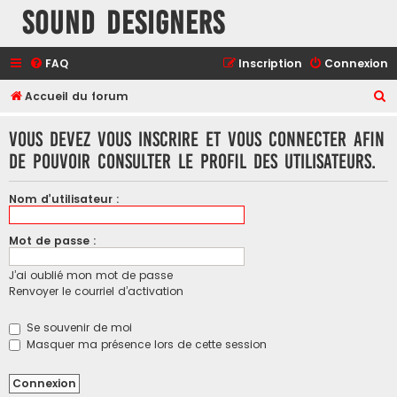
Sound Designers
FAQ
Inscription
Connexion
R
Accueil du forum
e
Vous devez vous inscrire et vous connecter afin
c
de pouvoir consulter le profil des utilisateurs.
h
e
Nom d’utilisateur :
r
c
Mot de passe :
h
J’ai oublié mon mot de passe
e
Renvoyer le courriel d’activation
r
Se souvenir de moi
Masquer ma présence lors de cette session