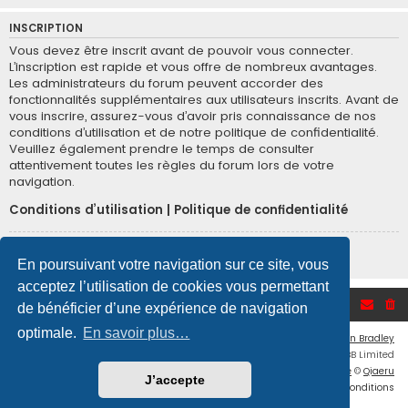
INSCRIPTION
Vous devez être inscrit avant de pouvoir vous connecter.
L’inscription est rapide et vous offre de nombreux avantages.
Les administrateurs du forum peuvent accorder des
fonctionnalités supplémentaires aux utilisateurs inscrits. Avant de
vous inscrire, assurez-vous d’avoir pris connaissance de nos
conditions d’utilisation et de notre politique de confidentialité.
Veuillez également prendre le temps de consulter
attentivement toutes les règles du forum lors de votre
navigation.
Conditions d’utilisation
|
Politique de confidentialité
Inscription
En poursuivant votre navigation sur ce site, vous
acceptez l’utilisation de cookies vous permettant
Accueil du forum
de bénéficier d’une expérience de navigation
optimale.
En savoir plus…
Flat Style by
Ian Bradley
Développé par
phpBB
® Forum Software © phpBB Limited
Traduction française officielle
©
Qiaeru
J’accepte
Confidentialité
|
Conditions