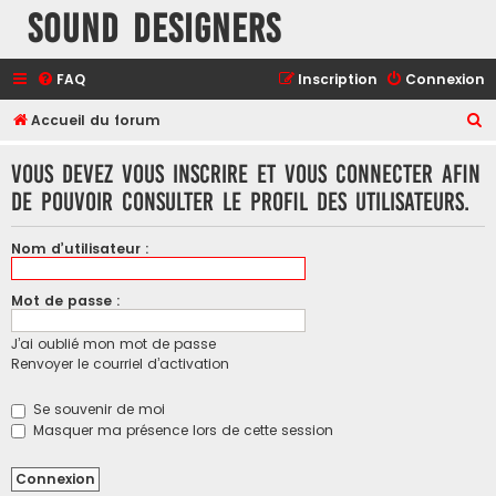
Sound Designers
FAQ
Inscription
Connexion
R
Accueil du forum
e
Vous devez vous inscrire et vous connecter afin
c
de pouvoir consulter le profil des utilisateurs.
h
e
Nom d’utilisateur :
r
c
Mot de passe :
h
J’ai oublié mon mot de passe
e
Renvoyer le courriel d’activation
r
Se souvenir de moi
Masquer ma présence lors de cette session