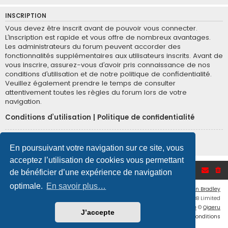
INSCRIPTION
Vous devez être inscrit avant de pouvoir vous connecter.
L’inscription est rapide et vous offre de nombreux avantages.
Les administrateurs du forum peuvent accorder des
fonctionnalités supplémentaires aux utilisateurs inscrits. Avant de
vous inscrire, assurez-vous d’avoir pris connaissance de nos
conditions d’utilisation et de notre politique de confidentialité.
Veuillez également prendre le temps de consulter
attentivement toutes les règles du forum lors de votre
navigation.
Conditions d’utilisation
|
Politique de confidentialité
Inscription
En poursuivant votre navigation sur ce site, vous
acceptez l’utilisation de cookies vous permettant
Accueil du forum
de bénéficier d’une expérience de navigation
optimale.
En savoir plus…
Flat Style by
Ian Bradley
Développé par
phpBB
® Forum Software © phpBB Limited
Traduction française officielle
©
Qiaeru
J’accepte
Confidentialité
|
Conditions