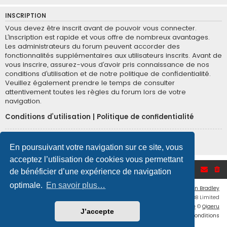
INSCRIPTION
Vous devez être inscrit avant de pouvoir vous connecter.
L’inscription est rapide et vous offre de nombreux avantages.
Les administrateurs du forum peuvent accorder des
fonctionnalités supplémentaires aux utilisateurs inscrits. Avant de
vous inscrire, assurez-vous d’avoir pris connaissance de nos
conditions d’utilisation et de notre politique de confidentialité.
Veuillez également prendre le temps de consulter
attentivement toutes les règles du forum lors de votre
navigation.
Conditions d’utilisation
|
Politique de confidentialité
Inscription
En poursuivant votre navigation sur ce site, vous
acceptez l’utilisation de cookies vous permettant
Accueil du forum
de bénéficier d’une expérience de navigation
optimale.
En savoir plus…
Flat Style by
Ian Bradley
Développé par
phpBB
® Forum Software © phpBB Limited
Traduction française officielle
©
Qiaeru
J’accepte
Confidentialité
|
Conditions