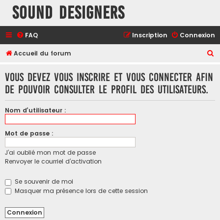
Sound Designers
FAQ
Inscription
Connexion
R
Accueil du forum
e
Vous devez vous inscrire et vous connecter afin
c
de pouvoir consulter le profil des utilisateurs.
h
e
Nom d’utilisateur :
r
c
Mot de passe :
h
J’ai oublié mon mot de passe
e
Renvoyer le courriel d’activation
r
Se souvenir de moi
Masquer ma présence lors de cette session