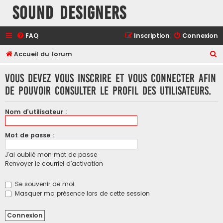
Sound Designers
FAQ
Inscription
Connexion
R
Accueil du forum
e
Vous devez vous inscrire et vous connecter afin
c
de pouvoir consulter le profil des utilisateurs.
h
e
Nom d’utilisateur :
r
c
Mot de passe :
h
J’ai oublié mon mot de passe
e
Renvoyer le courriel d’activation
r
Se souvenir de moi
Masquer ma présence lors de cette session