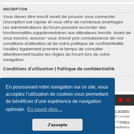
INSCRIPTION
Vous devez être inscrit avant de pouvoir vous connecter.
L’inscription est rapide et vous offre de nombreux avantages.
Les administrateurs du forum peuvent accorder des
fonctionnalités supplémentaires aux utilisateurs inscrits. Avant de
vous inscrire, assurez-vous d’avoir pris connaissance de nos
conditions d’utilisation et de notre politique de confidentialité.
Veuillez également prendre le temps de consulter
attentivement toutes les règles du forum lors de votre
navigation.
Conditions d’utilisation
|
Politique de confidentialité
Inscription
En poursuivant votre navigation sur ce site, vous
acceptez l’utilisation de cookies vous permettant
Accueil du forum
de bénéficier d’une expérience de navigation
optimale.
En savoir plus…
Flat Style by
Ian Bradley
Développé par
phpBB
® Forum Software © phpBB Limited
Traduction française officielle
©
Qiaeru
J’accepte
Confidentialité
|
Conditions