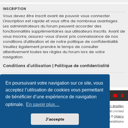
INSCRIPTION
Vous devez être inscrit avant de pouvoir vous connecter.
L’inscription est rapide et vous offre de nombreux avantages.
Les administrateurs du forum peuvent accorder des
fonctionnalités supplémentaires aux utilisateurs inscrits. Avant de
vous inscrire, assurez-vous d’avoir pris connaissance de nos
conditions d’utilisation et de notre politique de confidentialité.
Veuillez également prendre le temps de consulter
attentivement toutes les règles du forum lors de votre
navigation.
Conditions d’utilisation
|
Politique de confidentialité
Inscription
En poursuivant votre navigation sur ce site, vous
acceptez l’utilisation de cookies vous permettant
Accueil du forum
de bénéficier d’une expérience de navigation
optimale.
En savoir plus…
Flat Style by
Ian Bradley
Développé par
phpBB
® Forum Software © phpBB Limited
Traduction française officielle
©
Qiaeru
J’accepte
Confidentialité
|
Conditions