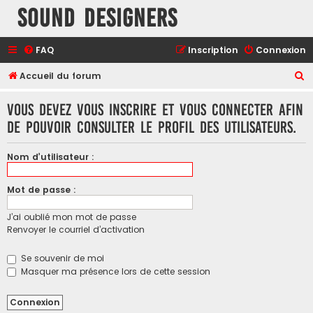
Sound Designers
FAQ
Inscription
Connexion
R
Accueil du forum
e
Vous devez vous inscrire et vous connecter afin
c
de pouvoir consulter le profil des utilisateurs.
h
e
Nom d’utilisateur :
r
c
Mot de passe :
h
J’ai oublié mon mot de passe
e
Renvoyer le courriel d’activation
r
Se souvenir de moi
Masquer ma présence lors de cette session