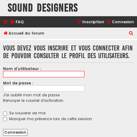
Sound Designers
FAQ
Inscription
Connexion
R
Accueil du forum
e
Vous devez vous inscrire et vous connecter afin
c
de pouvoir consulter le profil des utilisateurs.
h
e
Nom d’utilisateur :
r
c
Mot de passe :
h
J’ai oublié mon mot de passe
e
Renvoyer le courriel d’activation
r
Se souvenir de moi
Masquer ma présence lors de cette session