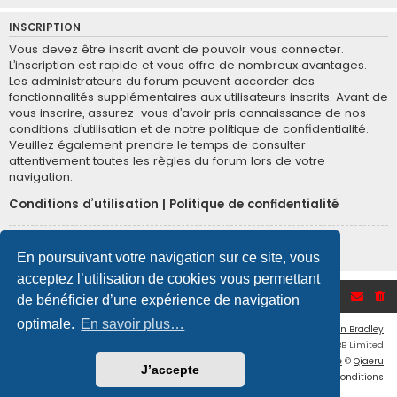
INSCRIPTION
Vous devez être inscrit avant de pouvoir vous connecter.
L’inscription est rapide et vous offre de nombreux avantages.
Les administrateurs du forum peuvent accorder des
fonctionnalités supplémentaires aux utilisateurs inscrits. Avant de
vous inscrire, assurez-vous d’avoir pris connaissance de nos
conditions d’utilisation et de notre politique de confidentialité.
Veuillez également prendre le temps de consulter
attentivement toutes les règles du forum lors de votre
navigation.
Conditions d’utilisation
|
Politique de confidentialité
Inscription
En poursuivant votre navigation sur ce site, vous
acceptez l’utilisation de cookies vous permettant
Accueil du forum
de bénéficier d’une expérience de navigation
optimale.
En savoir plus…
Flat Style by
Ian Bradley
Développé par
phpBB
® Forum Software © phpBB Limited
Traduction française officielle
©
Qiaeru
J’accepte
Confidentialité
|
Conditions