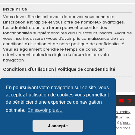
INSCRIPTION
Vous devez être inscrit avant de pouvoir vous connecter.
L’inscription est rapide et vous offre de nombreux avantages.
Les administrateurs du forum peuvent accorder des
fonctionnalités supplémentaires aux utilisateurs inscrits. Avant de
vous inscrire, assurez-vous d’avoir pris connaissance de nos
conditions d’utilisation et de notre politique de confidentialité.
Veuillez également prendre le temps de consulter
attentivement toutes les règles du forum lors de votre
navigation.
Conditions d’utilisation
|
Politique de confidentialité
Inscription
En poursuivant votre navigation sur ce site, vous
acceptez l’utilisation de cookies vous permettant
Accueil du forum
de bénéficier d’une expérience de navigation
optimale.
En savoir plus…
Flat Style by
Ian Bradley
Développé par
phpBB
® Forum Software © phpBB Limited
Traduction française officielle
©
Qiaeru
J’accepte
Confidentialité
|
Conditions