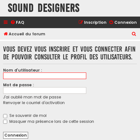
Sound Designers
FAQ
Inscription
Connexion
R
Accueil du forum
e
Vous devez vous inscrire et vous connecter afin
c
de pouvoir consulter le profil des utilisateurs.
h
e
Nom d’utilisateur :
r
c
Mot de passe :
h
J’ai oublié mon mot de passe
e
Renvoyer le courriel d’activation
r
Se souvenir de moi
Masquer ma présence lors de cette session