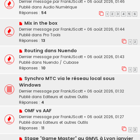
o
Dernier message par
FrankJScott
«
06 août 2026, 01:46
g
e
u
Publié dans
Audio Numérique
e
s
v
Réponses :
54
1
2
3
4
5
6
s
e
a
N
Mix in the box
a
g
o
u
Dernier message par
FrankJScott
«
06 août 2026, 01:44
e
u
m
Publié dans
Pro Tools
v
e
Réponses :
13
1
2
e
s
N
Routing dans Nuendo
a
s
o
u
a
Dernier message par
FrankJScott
«
06 août 2026, 01:43
u
m
g
Publié dans
Nuendo / Cubase
v
e
e
Réponses :
10
1
2
e
s
N
Synchro MTC via le réseau local sous
a
s
o
u
a
Windows
u
m
g
Dernier message par
FrankJScott
«
06 août 2026, 01:32
v
e
e
Publié dans
Editeurs et autres Outils
e
s
Réponses :
4
a
s
N
OMF vs AAF
u
a
o
Dernier message par
FrankJScott
«
06 août 2026, 01:27
m
g
u
Publié dans
Editeurs et autres Outils
e
e
v
Réponses :
11
s
1
2
e
s
N
Stage “Game Master“ au GMVL à Lyon janvier
a
a