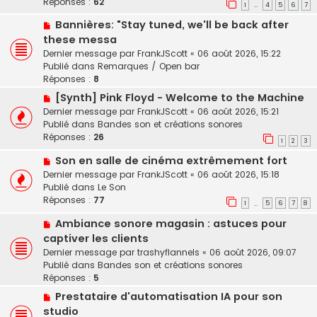
Réponses :
62
e
e
1
4
5
6
7
…
e
s
N
Bannières: "Stay tuned, we'll be back after
a
s
o
u
these messa
a
u
m
Dernier message par
FrankJScott
«
06 août 2026, 15:22
g
v
e
Publié dans
Remarques / Open bar
e
e
s
Réponses :
8
a
s
N
[Synth] Pink Floyd - Welcome to the Machine
u
a
o
Dernier message par
FrankJScott
«
06 août 2026, 15:21
m
g
u
Publié dans
Bandes son et créations sonores
e
e
v
Réponses :
26
s
1
2
3
e
s
N
Son en salle de cinéma extrêmement fort
a
a
o
u
Dernier message par
FrankJScott
«
06 août 2026, 15:18
g
u
m
Publié dans
Le Son
e
v
e
Réponses :
77
1
5
6
7
8
…
e
s
N
Ambiance sonore magasin : astuces pour
a
s
o
u
a
captiver les clients
u
m
g
Dernier message par
trashyflannels
«
06 août 2026, 09:07
v
e
e
Publié dans
Bandes son et créations sonores
e
s
Réponses :
5
a
s
N
Prestataire d'automatisation IA pour son
u
a
o
studio
m
g