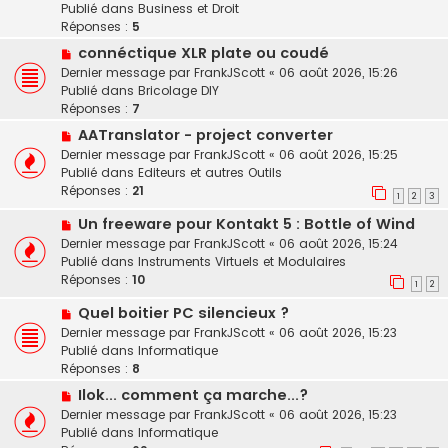
s
Publié dans
Business et Droit
a
s
Réponses :
5
u
a
N
connéctique XLR plate ou coudé
m
g
o
e
Dernier message par
FrankJScott
«
06 août 2026, 15:26
e
u
s
Publié dans
Bricolage DIY
v
s
Réponses :
7
e
a
N
AATranslator - project converter
a
g
o
Dernier message par
FrankJScott
«
06 août 2026, 15:25
u
e
u
Publié dans
Editeurs et autres Outils
m
v
Réponses :
21
e
1
2
3
e
s
N
Un freeware pour Kontakt 5 : Bottle of Wind
a
s
o
u
Dernier message par
FrankJScott
«
06 août 2026, 15:24
a
u
m
Publié dans
Instruments Virtuels et Modulaires
g
v
e
Réponses :
10
e
1
2
e
s
N
Quel boitier PC silencieux ?
a
s
o
u
a
Dernier message par
FrankJScott
«
06 août 2026, 15:23
u
m
g
Publié dans
Informatique
v
e
e
Réponses :
8
e
s
N
Ilok... comment ça marche...?
a
s
o
Dernier message par
FrankJScott
«
06 août 2026, 15:23
u
a
u
Publié dans
Informatique
m
g
v