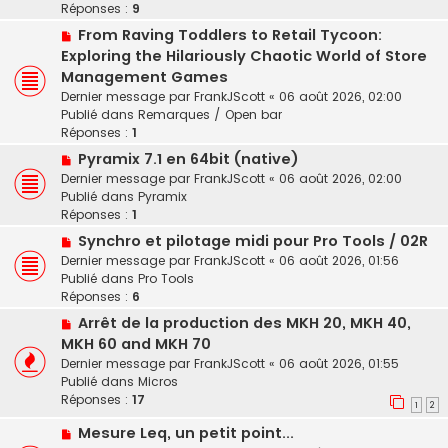
v
Réponses :
9
e
e
s
N
From Raving Toddlers to Retail Tycoon:
a
s
o
Exploring the Hilariously Chaotic World of Store
u
a
u
Management Games
m
g
v
e
Dernier message par
FrankJScott
«
06 août 2026, 02:00
e
e
s
Publié dans
Remarques / Open bar
a
s
Réponses :
1
u
a
N
Pyramix 7.1 en 64bit (native)
m
g
o
e
Dernier message par
FrankJScott
«
06 août 2026, 02:00
e
u
s
Publié dans
Pyramix
v
s
Réponses :
1
e
a
N
Synchro et pilotage midi pour Pro Tools / 02R
a
g
o
Dernier message par
FrankJScott
«
06 août 2026, 01:56
u
e
u
Publié dans
Pro Tools
m
v
Réponses :
6
e
e
s
N
Arrêt de la production des MKH 20, MKH 40,
a
s
o
MKH 60 and MKH 70
u
a
u
Dernier message par
FrankJScott
«
06 août 2026, 01:55
m
g
v
Publié dans
Micros
e
e
e
Réponses :
17
s
1
2
a
s
u
N
Mesure Leq, un petit point...
a
m