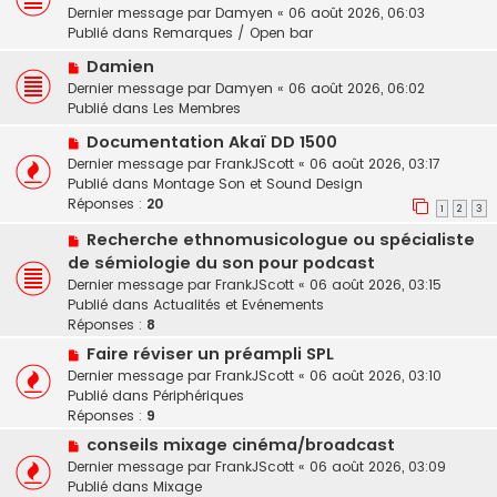
u
e
e
Dernier message par
Damyen
«
06 août 2026, 06:03
v
s
Publié dans
Remarques / Open bar
e
s
N
a
Damien
a
o
u
Dernier message par
Damyen
«
06 août 2026, 06:02
g
u
m
Publié dans
Les Membres
e
v
e
N
Documentation Akaï DD 1500
e
s
o
Dernier message par
a
FrankJScott
«
06 août 2026, 03:17
s
u
Publié dans
u
Montage Son et Sound Design
a
v
Réponses :
m
20
g
1
2
3
e
e
e
N
Recherche ethnomusicologue ou spécialiste
a
s
o
u
de sémiologie du son pour podcast
s
u
m
a
Dernier message par
FrankJScott
«
06 août 2026, 03:15
v
e
g
Publié dans
Actualités et Evénements
e
s
e
Réponses :
8
a
s
N
Faire réviser un préampli SPL
u
a
o
Dernier message par
FrankJScott
«
06 août 2026, 03:10
m
g
u
Publié dans
Périphériques
e
e
v
Réponses :
9
s
e
s
N
conseils mixage cinéma/broadcast
a
a
o
Dernier message par
FrankJScott
«
06 août 2026, 03:09
u
g
u
Publié dans
Mixage
m
e