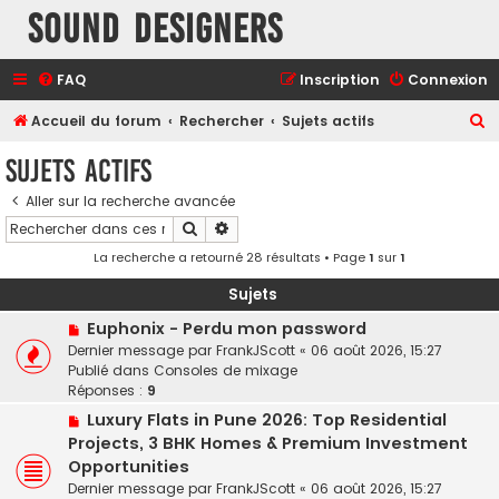
Sound Designers
FAQ
Inscription
Connexion
R
Accueil du forum
Rechercher
Sujets actifs
e
Sujets actifs
c
Aller sur la recherche avancée
h
Rechercher
Recherche avancée
e
La recherche a retourné 28 résultats • Page
1
sur
1
r
c
Sujets
h
N
Euphonix - Perdu mon password
o
Dernier message par
FrankJScott
«
06 août 2026, 15:27
e
u
Publié dans
Consoles de mixage
r
v
Réponses :
9
e
N
Luxury Flats in Pune 2026: Top Residential
a
o
Projects, 3 BHK Homes & Premium Investment
u
u
Opportunities
m
v
e
Dernier message par
FrankJScott
«
06 août 2026, 15:27
e