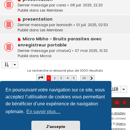
s
e
o
Dernier message par
a
carez
«
08 juil. 2025, 22:20
s
u
Publié dans
u
Les Membres
a
v
m
g
N
presentation
e
e
e
o
Dernier message par
a
leoniadh
«
01 juil. 2025, 02:53
s
u
Publié dans
u
Les Membres
s
v
m
a
N
Micro Mbho - Bruits parasites avec
e
e
g
o
enregistreur portable
a
s
e
u
u
Dernier message par
charLeQ
«
07 mai 2025, 10:33
s
v
m
Publié dans
Micros
a
e
e
g
a
s
e
u
s
La recherche a retourné plus de 1000 résultats
m
a
Page
1
sur
25
1
2
3
4
5
…
25
Suivant
e
g
s
e
Aller
En poursuivant votre navigation sur ce site, vous
s
a
acceptez l’utilisation de cookies vous permettant
g
Accueil du forum
de bénéficier d’une expérience de navigation
e
optimale.
En savoir plus…
Flat Style by
Ian Bradley
Développé par
phpBB
® Forum Software © phpBB Limited
Traduction française officielle
©
Qiaeru
J’accepte
Confidentialité
|
Conditions