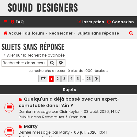
Sound Designers
FAQ
Inscription
Connexion
R
Accueil du forum
Rechercher
Sujets sans réponse
e
Sujets sans réponse
c
Aller sur la recherche avancée
h
Rechercher
Recherche avancée
e
La recherche a retourné plus de 1000 résultats
r
Page
1
sur
25
1
2
3
4
5
…
25
Suivant
c
h
Sujets
e
N
Quelqu'un a déjà bossé avec un expert-
o
r
comptable dans l'Ain ?
u
Dernier message par
OisinKeylor
«
03 août 2026, 14:57
v
Publié dans
Remarques / Open bar
e
N
a
Marty
o
u
Dernier message par
Marty
«
06 juil. 2026, 10:41
u
m