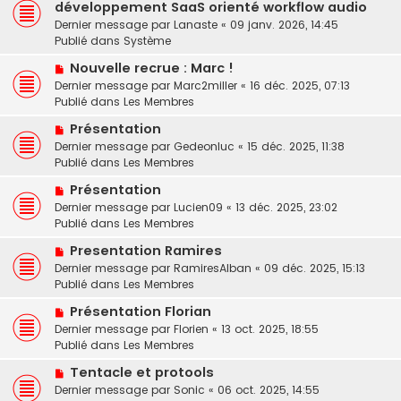
o
u
développement SaaS orienté workflow audio
s
u
m
a
Dernier message par
Lanaste
«
09 janv. 2026, 14:45
v
e
g
Publié dans
Système
e
s
e
N
a
Nouvelle recrue : Marc !
s
o
u
a
Dernier message par
Marc2miller
«
16 déc. 2025, 07:13
u
m
g
Publié dans
Les Membres
v
e
e
N
Présentation
e
s
o
Dernier message par
a
Gedeonluc
«
15 déc. 2025, 11:38
s
u
Publié dans
u
Les Membres
a
v
m
g
N
Présentation
e
e
e
o
Dernier message par
a
Lucien09
«
13 déc. 2025, 23:02
s
u
Publié dans
u
Les Membres
s
v
m
a
N
Presentation Ramires
e
e
g
o
Dernier message par
a
RamiresAlban
«
09 déc. 2025, 15:13
s
e
u
Publié dans
u
Les Membres
s
v
m
a
N
Présentation Florian
e
e
g
o
Dernier message par
a
Florien
«
13 oct. 2025, 18:55
s
e
u
Publié dans
u
Les Membres
s
v
m
a
N
Tentacle et protools
e
e
g
o
Dernier message par
a
Sonic
«
06 oct. 2025, 14:55
s
e