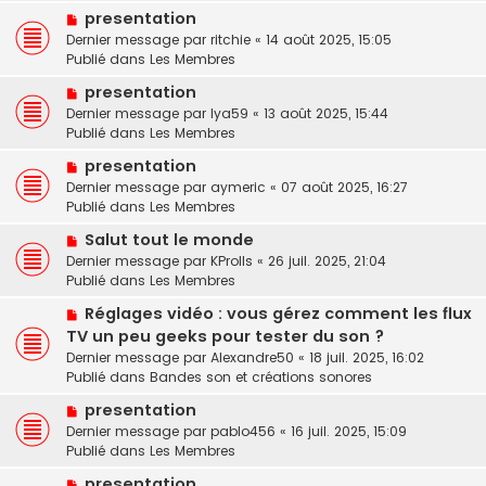
v
e
g
N
presentation
e
s
e
o
Dernier message par
a
ritchie
«
14 août 2025, 15:05
s
u
Publié dans
u
Les Membres
a
v
m
g
N
presentation
e
e
e
o
Dernier message par
a
lya59
«
13 août 2025, 15:44
s
u
Publié dans
u
Les Membres
s
v
m
a
N
presentation
e
e
g
o
Dernier message par
a
aymeric
«
07 août 2025, 16:27
s
e
u
Publié dans
u
Les Membres
s
v
m
a
N
Salut tout le monde
e
e
g
o
Dernier message par
a
KProlls
«
26 juil. 2025, 21:04
s
e
u
Publié dans
u
Les Membres
s
v
m
a
N
Réglages vidéo : vous gérez comment les flux
e
e
g
o
TV un peu geeks pour tester du son ?
a
s
e
u
u
Dernier message par
Alexandre50
«
18 juil. 2025, 16:02
s
v
m
Publié dans
Bandes son et créations sonores
a
e
e
g
N
a
presentation
s
e
o
u
Dernier message par
pablo456
«
16 juil. 2025, 15:09
s
u
m
Publié dans
Les Membres
a
v
e
g
N
presentation
e