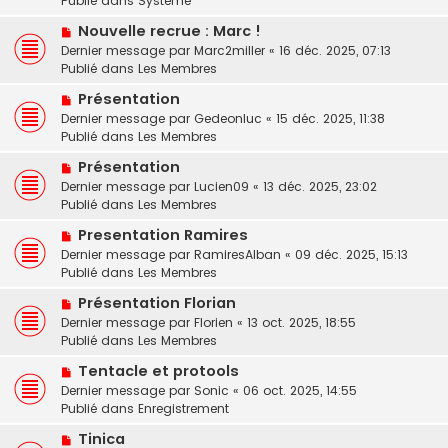
Publié dans
Système
e
s
e
N
a
Nouvelle recrue : Marc !
s
o
u
a
Dernier message par
Marc2miller
«
16 déc. 2025, 07:13
u
m
g
Publié dans
Les Membres
v
e
e
N
Présentation
e
s
o
Dernier message par
a
Gedeonluc
«
15 déc. 2025, 11:38
s
u
Publié dans
u
Les Membres
a
v
m
g
N
Présentation
e
e
e
o
Dernier message par
a
Lucien09
«
13 déc. 2025, 23:02
s
u
Publié dans
u
Les Membres
s
v
m
a
N
Presentation Ramires
e
e
g
o
Dernier message par
a
RamiresAlban
«
09 déc. 2025, 15:13
s
e
u
Publié dans
u
Les Membres
s
v
m
a
N
Présentation Florian
e
e
g
o
Dernier message par
a
Florien
«
13 oct. 2025, 18:55
s
e
u
Publié dans
u
Les Membres
s
v
m
a
N
Tentacle et protools
e
e
g
o
Dernier message par
a
Sonic
«
06 oct. 2025, 14:55
s
e
u
Publié dans
u
Enregistrement
s
v
m
a
N
Tinica
e
e