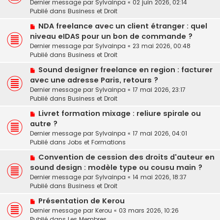
u
a
Dernier message par
Sylvainpa
«
02 juin 2026, 02:14
v
m
g
Publié dans
Business et Droit
e
e
e
N
a
NDA freelance avec un client étranger : quel
s
o
u
niveau eIDAS pour un bon de commande ?
s
u
m
a
Dernier message par
Sylvainpa
«
23 mai 2026, 00:48
v
e
g
Publié dans
Business et Droit
e
s
e
N
a
Sound designer freelance en region : facturer
s
o
u
a
avec une adresse Paris, retours ?
u
m
g
Dernier message par
Sylvainpa
«
17 mai 2026, 23:17
v
e
e
Publié dans
Business et Droit
e
s
N
a
Livret formation mixage : reliure spirale ou
s
o
u
a
autre ?
u
m
g
Dernier message par
Sylvainpa
«
17 mai 2026, 04:01
v
e
e
Publié dans
Jobs et Formations
e
s
N
a
Convention de cession des droits d'auteur en
s
o
u
a
sound design : modèle type ou cousu main ?
u
m
g
Dernier message par
Sylvainpa
«
14 mai 2026, 18:37
v
e
e
Publié dans
Business et Droit
e
s
N
a
Présentation de Kerou
s
o
u
a
Dernier message par
Kerou
«
03 mars 2026, 10:26
u
m
g
Publié dans
Les Membres