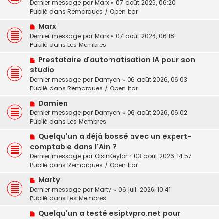
Dernier message par
Marx
«
07 août 2026, 06:20
v
e
Publié dans
Remarques / Open bar
e
s
N
a
Marx
s
o
u
a
Dernier message par
Marx
«
07 août 2026, 06:18
u
m
g
Publié dans
Les Membres
v
e
e
N
Prestataire d'automatisation IA pour son
e
s
o
studio
a
s
u
u
a
Dernier message par
Damyen
«
06 août 2026, 06:03
v
m
g
Publié dans
Remarques / Open bar
e
e
e
N
a
Damien
s
o
u
Dernier message par
Damyen
«
06 août 2026, 06:02
s
u
m
Publié dans
Les Membres
a
v
e
g
N
Quelqu'un a déjà bossé avec un expert-
e
s
e
o
comptable dans l'Ain ?
a
s
u
u
a
Dernier message par
OisinKeylor
«
03 août 2026, 14:57
v
m
g
Publié dans
Remarques / Open bar
e
e
e
N
a
Marty
s
o
u
Dernier message par
Marty
«
06 juil. 2026, 10:41
s
u
m
Publié dans
Les Membres
a
v
e
g
N
Quelqu'un a testé esiptvpro.net pour
e
s
e