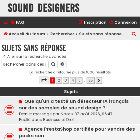
Sound Designers
FAQ
Inscription
Connexion
R
Accueil du forum
Rechercher
Sujets sans réponse
e
Sujets sans réponse
c
Aller sur la recherche avancée
h
Rechercher
Recherche avancée
e
La recherche a retourné plus de 1000 résultats
r
Page
1
sur
25
1
2
3
4
5
…
25
Suivant
c
h
Sujets
e
N
Quelqu'un a testé un détecteur IA français
o
r
sur des samples de sound design ?
u
Dernier message par
Naor
«
07 août 2026, 06:47
v
Publié dans
Business et Droit
e
N
a
Agence PrestaShop certifiée pour vendre des
o
u
packs son
u
m