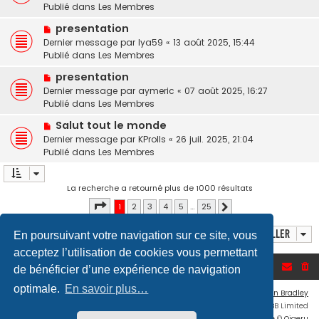
u
Publié dans
u
Les Membres
a
v
m
g
N
presentation
e
e
e
o
Dernier message par
a
lya59
«
13 août 2025, 15:44
s
u
Publié dans
u
Les Membres
s
v
m
a
N
presentation
e
e
g
o
Dernier message par
a
aymeric
«
07 août 2025, 16:27
s
e
u
Publié dans
u
Les Membres
s
v
m
a
N
Salut tout le monde
e
e
g
o
Dernier message par
a
KProlls
«
26 juil. 2025, 21:04
s
e
u
Publié dans
u
Les Membres
s
v
m
a
e
e
g
a
La recherche a retourné plus de 1000 résultats
s
e
u
s
Page
1
sur
25
1
2
3
4
5
…
25
Suivant
m
a
e
g
Aller
En poursuivant votre navigation sur ce site, vous
s
e
s
acceptez l’utilisation de cookies vous permettant
a
Accueil du forum
de bénéficier d’une expérience de navigation
g
optimale.
En savoir plus…
e
Flat Style by
Ian Bradley
Développé par
phpBB
® Forum Software © phpBB Limited
Traduction française officielle
©
Qiaeru