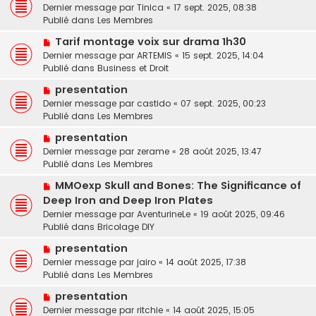
g
o
Dernier message par
a
Tinica
«
17 sept. 2025, 08:38
s
e
u
Publié dans
u
Les Membres
s
v
m
a
N
Tarif montage voix sur drama 1h30
e
e
g
o
Dernier message par
a
ARTEMIS
«
15 sept. 2025, 14:04
s
e
u
Publié dans
u
Business et Droit
s
v
m
a
N
presentation
e
e
g
o
Dernier message par
a
castido
«
07 sept. 2025, 00:23
s
e
u
Publié dans
u
Les Membres
s
v
m
a
N
presentation
e
e
g
o
Dernier message par
a
zerame
«
28 août 2025, 13:47
s
e
u
Publié dans
u
Les Membres
s
v
m
a
N
MMOexp Skull and Bones: The Significance of
e
e
g
o
Deep Iron and Deep Iron Plates
a
s
e
u
u
Dernier message par
AventurineLe
«
19 août 2025, 09:46
s
v
m
Publié dans
Bricolage DIY
a
e
e
g
N
a
presentation
s
e
o
u
Dernier message par
jairo
«
14 août 2025, 17:38
s
u
m
Publié dans
Les Membres
a
v
e
g
N
presentation
e
s
e
o
Dernier message par
a
ritchie
«
14 août 2025, 15:05
s