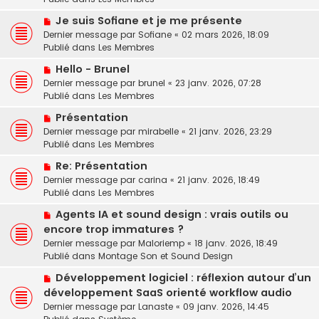
v
e
e
N
Je suis Sofiane et je me présente
e
s
o
Dernier message par
a
Sofiane
«
02 mars 2026, 18:09
s
u
Publié dans
u
Les Membres
a
v
m
g
N
Hello - Brunel
e
e
e
o
Dernier message par
a
brunel
«
23 janv. 2026, 07:28
s
u
Publié dans
u
Les Membres
s
v
m
a
N
Présentation
e
e
g
o
Dernier message par
a
mirabelle
«
21 janv. 2026, 23:29
s
e
u
Publié dans
u
Les Membres
s
v
m
a
N
Re: Présentation
e
e
g
o
Dernier message par
a
carina
«
21 janv. 2026, 18:49
s
e
u
Publié dans
u
Les Membres
s
v
m
a
N
Agents IA et sound design : vrais outils ou
e
e
g
o
encore trop immatures ?
a
s
e
u
u
Dernier message par
Maloriemp
«
18 janv. 2026, 18:49
s
v
m
Publié dans
Montage Son et Sound Design
a
e
e
g
N
a
Développement logiciel : réflexion autour d’un
s
e
o
u
développement SaaS orienté workflow audio
s
u
m
a
Dernier message par
Lanaste
«
09 janv. 2026, 14:45
v
e
g