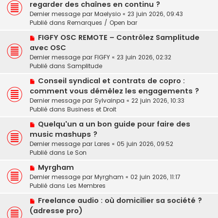
o
regarder des chaînes en continu ?
a
s
u
u
a
Dernier message par
Maelysio
«
23 juin 2026, 09:43
v
m
g
Publié dans
Remarques / Open bar
e
e
e
N
a
FIGFY OSC REMOTE – Contrôlez Samplitude
s
o
u
avec OSC
s
u
m
a
Dernier message par
FIGFY
«
23 juin 2026, 02:32
v
e
g
Publié dans
Samplitude
e
s
e
N
a
Conseil syndical et contrats de copro :
s
o
u
a
comment vous démêlez les engagements ?
u
m
g
Dernier message par
Sylvainpa
«
22 juin 2026, 10:33
v
e
e
Publié dans
Business et Droit
e
s
N
a
Quelqu'un a un bon guide pour faire des
s
o
u
a
music mashups ?
u
m
g
Dernier message par
Lares
«
05 juin 2026, 09:52
v
e
e
Publié dans
Le Son
e
s
N
a
Myrgham
s
o
u
a
Dernier message par
Myrgham
«
02 juin 2026, 11:17
u
m
g
Publié dans
Les Membres
v
e
e
N
Freelance audio : où domicilier sa société ?
e
s
o
(adresse pro)
a
s
u