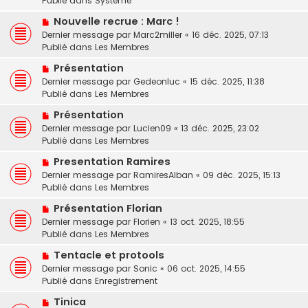
Publié dans
Système
e
s
e
N
a
Nouvelle recrue : Marc !
s
o
u
a
Dernier message par
Marc2miller
«
16 déc. 2025, 07:13
u
m
g
Publié dans
Les Membres
v
e
e
N
Présentation
e
s
o
Dernier message par
a
Gedeonluc
«
15 déc. 2025, 11:38
s
u
Publié dans
u
Les Membres
a
v
m
g
N
Présentation
e
e
e
o
Dernier message par
a
Lucien09
«
13 déc. 2025, 23:02
s
u
Publié dans
u
Les Membres
s
v
m
a
N
Presentation Ramires
e
e
g
o
Dernier message par
a
RamiresAlban
«
09 déc. 2025, 15:13
s
e
u
Publié dans
u
Les Membres
s
v
m
a
N
Présentation Florian
e
e
g
o
Dernier message par
a
Florien
«
13 oct. 2025, 18:55
s
e
u
Publié dans
u
Les Membres
s
v
m
a
N
Tentacle et protools
e
e
g
o
Dernier message par
a
Sonic
«
06 oct. 2025, 14:55
s
e
u
Publié dans
u
Enregistrement
s
v
m
a
N
Tinica
e
e