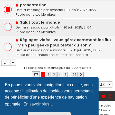
v
m
a
N
presentation
e
e
g
o
Dernier message par
a
aymeric
«
07 août 2025, 16:27
s
e
u
Publié dans
u
Les Membres
s
v
m
a
N
Salut tout le monde
e
e
g
o
Dernier message par
a
KProlls
«
26 juil. 2025, 21:04
s
e
u
Publié dans
u
Les Membres
s
v
m
a
N
Réglages vidéo : vous gérez comment les flux
e
e
g
o
TV un peu geeks pour tester du son ?
a
s
e
u
u
Dernier message par
Alexandre50
«
18 juil. 2025, 16:02
s
v
m
Publié dans
Bandes son et créations sonores
a
e
e
g
a
s
e
u
s
La recherche a retourné plus de 1000 résultats
m
a
Page
1
sur
25
1
2
3
4
5
…
25
Suivant
e
g
s
e
Aller
En poursuivant votre navigation sur ce site, vous
s
a
acceptez l’utilisation de cookies vous permettant
g
Accueil du forum
de bénéficier d’une expérience de navigation
e
optimale.
En savoir plus…
Flat Style by
Ian Bradley
Développé par
phpBB
® Forum Software © phpBB Limited
Traduction française officielle
©
Qiaeru