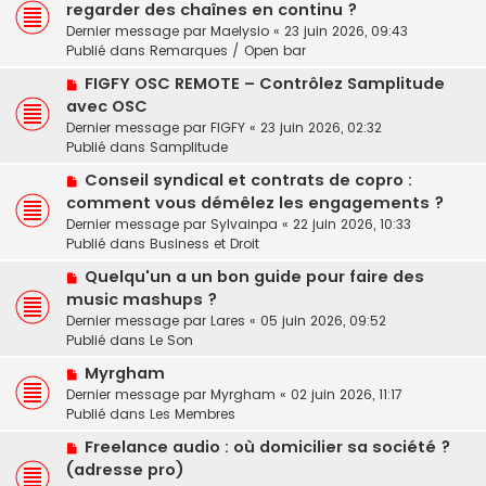
o
regarder des chaînes en continu ?
a
s
u
u
a
Dernier message par
Maelysio
«
23 juin 2026, 09:43
v
m
g
Publié dans
Remarques / Open bar
e
e
e
N
a
FIGFY OSC REMOTE – Contrôlez Samplitude
s
o
u
avec OSC
s
u
m
a
Dernier message par
FIGFY
«
23 juin 2026, 02:32
v
e
g
Publié dans
Samplitude
e
s
e
N
a
Conseil syndical et contrats de copro :
s
o
u
a
comment vous démêlez les engagements ?
u
m
g
Dernier message par
Sylvainpa
«
22 juin 2026, 10:33
v
e
e
Publié dans
Business et Droit
e
s
N
a
Quelqu'un a un bon guide pour faire des
s
o
u
a
music mashups ?
u
m
g
Dernier message par
Lares
«
05 juin 2026, 09:52
v
e
e
Publié dans
Le Son
e
s
N
a
Myrgham
s
o
u
a
Dernier message par
Myrgham
«
02 juin 2026, 11:17
u
m
g
Publié dans
Les Membres
v
e
e
N
Freelance audio : où domicilier sa société ?
e
s
o
(adresse pro)
a
s
u