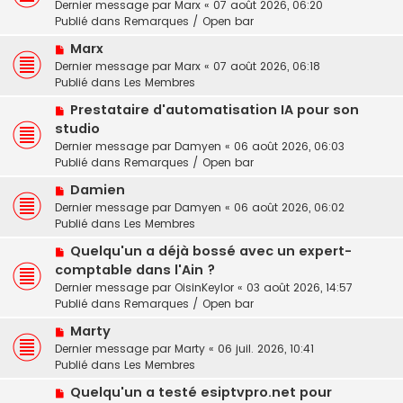
Dernier message par
Marx
«
07 août 2026, 06:20
v
e
Publié dans
Remarques / Open bar
e
s
N
a
Marx
s
o
u
a
Dernier message par
Marx
«
07 août 2026, 06:18
u
m
g
Publié dans
Les Membres
v
e
e
N
Prestataire d'automatisation IA pour son
e
s
o
studio
a
s
u
u
a
Dernier message par
Damyen
«
06 août 2026, 06:03
v
m
g
Publié dans
Remarques / Open bar
e
e
e
N
a
Damien
s
o
u
Dernier message par
Damyen
«
06 août 2026, 06:02
s
u
m
Publié dans
Les Membres
a
v
e
g
N
Quelqu'un a déjà bossé avec un expert-
e
s
e
o
comptable dans l'Ain ?
a
s
u
u
a
Dernier message par
OisinKeylor
«
03 août 2026, 14:57
v
m
g
Publié dans
Remarques / Open bar
e
e
e
N
a
Marty
s
o
u
Dernier message par
Marty
«
06 juil. 2026, 10:41
s
u
m
Publié dans
Les Membres
a
v
e
g
N
Quelqu'un a testé esiptvpro.net pour
e
s
e