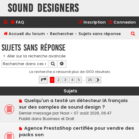
Sound Designers
FAQ
Inscription
Connexion
R
Accueil du forum
Rechercher
Sujets sans réponse
e
Sujets sans réponse
c
Aller sur la recherche avancée
h
Rechercher
Recherche avancée
e
La recherche a retourné plus de 1000 résultats
r
Page
1
sur
25
1
2
3
4
5
…
25
Suivant
c
h
Sujets
e
N
Quelqu'un a testé un détecteur IA français
o
r
sur des samples de sound design ?
u
Dernier message par
Naor
«
07 août 2026, 06:47
v
Publié dans
Business et Droit
e
N
a
Agence PrestaShop certifiée pour vendre des
o
u
packs son
u
m