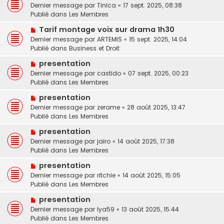
g
o
Dernier message par
a
Tinica
«
17 sept. 2025, 08:38
s
e
u
Publié dans
u
Les Membres
s
v
m
a
N
Tarif montage voix sur drama 1h30
e
e
g
o
Dernier message par
a
ARTEMIS
«
15 sept. 2025, 14:04
s
e
u
Publié dans
u
Business et Droit
s
v
m
a
N
presentation
e
e
g
o
Dernier message par
a
castido
«
07 sept. 2025, 00:23
s
e
u
Publié dans
u
Les Membres
s
v
m
a
N
presentation
e
e
g
o
Dernier message par
a
zerame
«
28 août 2025, 13:47
s
e
u
Publié dans
u
Les Membres
s
v
m
a
N
presentation
e
e
g
o
Dernier message par
a
jairo
«
14 août 2025, 17:38
s
e
u
Publié dans
u
Les Membres
s
v
m
a
N
presentation
e
e
g
o
Dernier message par
a
ritchie
«
14 août 2025, 15:05
s
e
u
Publié dans
u
Les Membres
s
v
m
a
N
presentation
e
e
g
o
Dernier message par
a
lya59
«
13 août 2025, 15:44
s
e
u
Publié dans
u
Les Membres
s