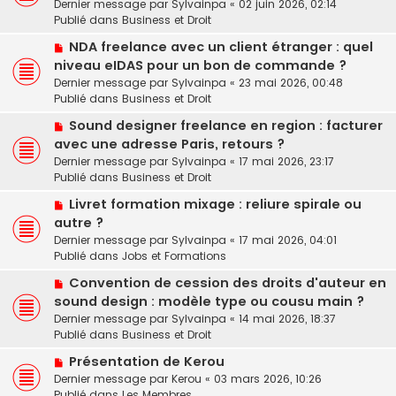
u
a
Dernier message par
Sylvainpa
«
02 juin 2026, 02:14
v
m
g
Publié dans
Business et Droit
e
e
e
N
a
NDA freelance avec un client étranger : quel
s
o
u
niveau eIDAS pour un bon de commande ?
s
u
m
a
Dernier message par
Sylvainpa
«
23 mai 2026, 00:48
v
e
g
Publié dans
Business et Droit
e
s
e
N
a
Sound designer freelance en region : facturer
s
o
u
a
avec une adresse Paris, retours ?
u
m
g
Dernier message par
Sylvainpa
«
17 mai 2026, 23:17
v
e
e
Publié dans
Business et Droit
e
s
N
a
Livret formation mixage : reliure spirale ou
s
o
u
a
autre ?
u
m
g
Dernier message par
Sylvainpa
«
17 mai 2026, 04:01
v
e
e
Publié dans
Jobs et Formations
e
s
N
a
Convention de cession des droits d'auteur en
s
o
u
a
sound design : modèle type ou cousu main ?
u
m
g
Dernier message par
Sylvainpa
«
14 mai 2026, 18:37
v
e
e
Publié dans
Business et Droit
e
s
N
a
Présentation de Kerou
s
o
u
a
Dernier message par
Kerou
«
03 mars 2026, 10:26
u
m
g
Publié dans
Les Membres