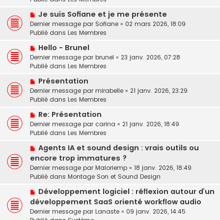
v
e
e
N
Je suis Sofiane et je me présente
e
s
o
Dernier message par
a
Sofiane
«
02 mars 2026, 18:09
s
u
Publié dans
u
Les Membres
a
v
m
g
N
Hello - Brunel
e
e
e
o
Dernier message par
a
brunel
«
23 janv. 2026, 07:28
s
u
Publié dans
u
Les Membres
s
v
m
a
N
Présentation
e
e
g
o
Dernier message par
a
mirabelle
«
21 janv. 2026, 23:29
s
e
u
Publié dans
u
Les Membres
s
v
m
a
N
Re: Présentation
e
e
g
o
Dernier message par
a
carina
«
21 janv. 2026, 18:49
s
e
u
Publié dans
u
Les Membres
s
v
m
a
N
Agents IA et sound design : vrais outils ou
e
e
g
o
encore trop immatures ?
a
s
e
u
u
Dernier message par
Maloriemp
«
18 janv. 2026, 18:49
s
v
m
Publié dans
Montage Son et Sound Design
a
e
e
g
N
a
Développement logiciel : réflexion autour d’un
s
e
o
u
développement SaaS orienté workflow audio
s
u
m
a
Dernier message par
Lanaste
«
09 janv. 2026, 14:45
v
e
g