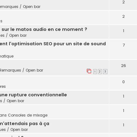
2
emarques / Open bar
2
ls
h sur le matos audio en ce moment ?
1
es / Open bar
nt l'optimisation SEO pour un site de sound
7
matique
26
Remarques / Open bar
1
2
3
0
res
une rupture conventionnelle
1
 / Open bar
1
dans
Consoles de mixage
m'attendais pas à ça
1
es / Open bar