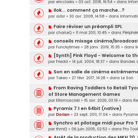
o
s
e
par
ericclarks
»
03 oct. 2018, 16:54
» dans
Info
e
e
u
a
a
N
s
Ilok... comment ça marche...?
v
g
u
o
s
par
adsr
»
30 avr. 2008, 14:58
» dans
Informat
e
e
m
u
a
a
e
N
Faire réviser un préampli SPL
v
g
u
s
o
e
e
par
charLeQ
»
11 mai 2011, 10:45
» dans
Périphé
m
s
u
a
e
N
conseils mixage cinéma/broadcas
a
v
u
s
o
par
Funckytimes
»
28 janv. 2019, 15:35
» dans
M
g
e
m
s
u
e
a
e
N
[Synth] Pink Floyd - Welcome to t
a
v
u
s
o
par
Friedd
»
14 juil. 2004, 18:37
» dans
Bandes s
g
e
m
s
u
e
a
e
a
N
Son en salle de cinéma extrêmeme
v
u
s
g
o
e
par
Takeo
»
27 févr. 2017, 14:28
» dans
Le Son
m
s
e
u
a
e
a
N
From Raving Toddlers to Retail Tyco
v
u
s
g
o
e
m
of Store Management Games
s
e
u
a
e
par
Ellismosciski
»
15 avr. 2026, 03:19
» dans
Re
a
v
u
s
g
N
Pyramix 7.1 en 64bit (native)
e
m
s
e
o
par
Dorian
»
23 sept. 2011, 17:04
» dans
Pyrami
a
e
a
u
u
s
g
N
Synchro et pilotage midi pour Pro T
v
m
s
e
o
par
thmt2
»
06 juin 2005, 02:52
» dans
Pro Too
e
e
a
u
a
N
s
Arrêt de la production des MKH 20
g