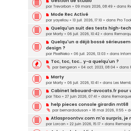
Gestion de studio
a
v
u
s
o
par
Trevorbon
»
09 mars 2026, 08:49
» dans
R
g
e
m
s
u
e
a
N
Mode Rec Activé
e
a
v
u
o
s
par
yayellou
»
13 juil. 2026, 17:10
» dans
Pro Too
g
e
m
u
s
e
a
N
Quelqu'un suit des tests high-tec
e
v
a
u
o
s
par
Marty
»
06 juil. 2026, 10:42
» dans
Remarqu
e
g
m
u
s
a
e
N
Quelqu'un a déjà bossé sérieuseme
e
v
a
u
o
s
design ?
e
g
m
u
s
par
a
PixelNeko
»
06 juil. 2026, 13:03
» dans
Infor
e
e
v
a
u
N
s
Toc, toc, toc… y-a quelqu’un ?
e
g
m
o
s
par
bengeron
»
04 oct. 2023, 08:04
» dans
a
e
e
u
a
u
s
N
Marty
v
g
m
s
o
e
e
par
Marty
»
06 juil. 2026, 10:41
» dans
Les Memb
e
a
u
a
s
N
Cabinet lebouard-avocats.fr pour 
g
v
u
s
o
e
par
Tibo
»
27 juin 2026, 07:41
» dans
Remarques
e
m
a
u
a
e
N
help pieces console girardin mt68
g
v
u
s
o
e
par
bernardoduson
»
18 mai 2026, 11:55
» 
e
m
s
u
a
N
Atlasproontvv.com m'a surpris, je 
e
a
v
u
o
s
par
Lorcan
»
22 juin 2026, 15:17
» dans
Remarqu
g
e
m
u
s
e
a