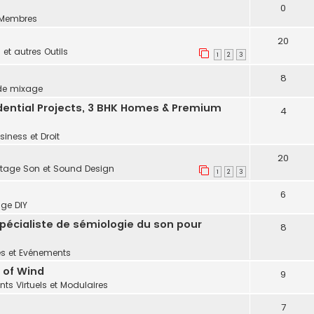
0
 Membres
20
 et autres Outils
1
2
3
8
de mixage
idential Projects, 3 BHK Homes & Premium
4
siness et Droit
20
tage Son et Sound Design
1
2
3
6
age DIY
écialiste de sémiologie du son pour
8
és et Evénements
e of Wind
9
nts Virtuels et Modulaires
7