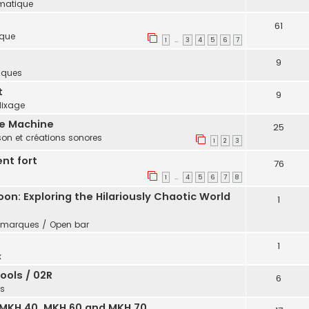
rmatique
61
ique
1
3
4
5
6
7
…
9
riques
t
9
ixage
he Machine
25
on et créations sonores
1
2
3
nt fort
76
1
4
5
6
7
8
…
on: Exploring the Hilariously Chaotic World
1
marques / Open bar
1
x
ools / 02R
6
ls
, MKH 40, MKH 60 and MKH 70