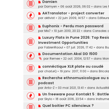
a
N
Damien
v
u
o
par
Damyen
»
06 août 2026, 06:02
» dans
Les
e
m
u
a
N
AATranslator - project converter
e
v
u
o
s
par
aktivist
»
22 juin 2009, 14:57
» dans
Editeurs
e
m
u
s
a
e
N
Euphonix - Perdu mon password
v
a
u
s
o
e
par
Mix7
»
10 juin 2010, 20:22
» dans
Consoles 
g
m
s
u
a
e
e
N
Luxury Flats in Pune 2026: Top Res
a
v
u
s
o
Investment Opportunities
g
e
m
s
u
e
par
a
FabienRaoul
»
07 juil. 2026, 17:42
» dans
Bu
e
a
v
u
s
N
Documentation Akaï DD 1500
g
e
m
s
o
e
par
Remee
»
22 oct. 2004, 12:57
» dans
Mon
a
e
a
u
u
s
g
N
connéctique XLR plate ou coudé
v
m
s
e
o
e
par
charLeQ
»
19 janv. 2017, 11:00
» dans
Bricol
e
a
u
a
s
N
Recherche ethnomusicologue ou sp
g
v
u
s
o
e
podcast
e
m
a
u
par
a
Anto-Z
»
03 mai 2021, 13:41
» dans
Actualit
e
g
v
u
s
N
e
Un freeware pour Kontakt 5 : Bottl
e
m
s
o
par
Skylo
»
18 août 2016, 23:54
» dans
Instrume
a
e
a
u
u
N
s
Quel boitier PC silencieux ?
g
v
m