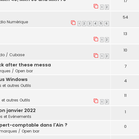
17
1
2
54
dio Numérique
1
2
3
4
5
6
13
1
2
10
do / Cubase
1
2
ack after these messa
7
ques / Open bar
ous Windows
4
s et autres Outils
11
 et autres Outils
1
2
n janvier 2022
1
és et Evénements
pert-comptable dans l'Ain ?
0
marques / Open bar