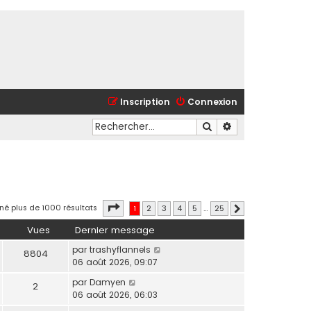
Inscription
Connexion
Rechercher
Recherche avancé
Page
1
sur
25
né plus de 1000 résultats
1
2
3
4
5
…
25
Suivant
Vues
Dernier message
par
trashyflannels
8804
06 août 2026, 09:07
par
Damyen
2
06 août 2026, 06:03