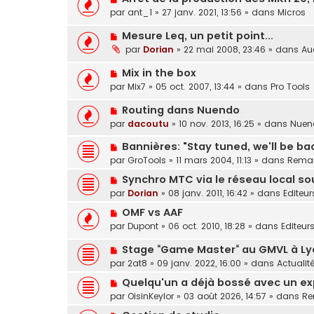
v
u
o
s
e
par
ant_1
»
27 janv. 2021, 13:56
» dans
Micros
e
m
u
a
a
e
N
Mesure Leq, un petit point...
v
g
u
s
o
e
e
par
Dorian
»
22 mai 2008, 23:46
» dans
Au
m
s
u
a
e
a
N
Mix in the box
v
u
s
g
o
e
m
par
Mix7
»
05 oct. 2007, 13:44
» dans
Pro Tools
s
e
u
a
e
a
N
Routing dans Nuendo
v
u
s
g
o
e
m
s
par
dacoutu
»
10 nov. 2013, 16:25
» dans
Nuen
e
u
a
e
a
N
Bannières: "Stay tuned, we'll be b
v
u
s
g
o
e
m
s
par
GroTools
»
11 mars 2004, 11:13
» dans
Remar
e
u
a
e
a
N
Synchro MTC via le réseau local s
v
u
s
g
o
par
Dorian
»
08 janv. 2011, 16:42
» dans
Editeur
e
m
s
e
u
a
e
a
N
OMF vs AAF
v
u
s
g
o
par
Dupont
»
06 oct. 2010, 18:28
» dans
Editeurs
e
m
s
e
u
a
e
a
N
Stage “Game Master“ au GMVL à Lyo
v
u
s
g
o
e
par
2at8
»
09 janv. 2022, 16:00
» dans
Actualit
m
s
e
u
a
e
N
Quelqu'un a déjà bossé avec un ex
a
v
u
s
o
par
OisinKeylor
»
03 août 2026, 14:57
» dans
Re
g
e
m
s
u
e
a
e
N