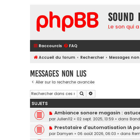
Sound 
Le son qui a
Raccourcis
FAQ
Accueil du forum
Rechercher
Messages non 
Messages non lus
Aller sur la recherche avancée
Rechercher
Recherche avancée
SUJETS
N
Ambiance sonore magasin : astuces
o
par
Julien112
»
02 sept. 2025, 13:59
» dans
Band
u
N
Prestataire d'automatisation IA po
v
o
par
Damyen
»
06 août 2026, 06:03
» dans
Rem
e
u