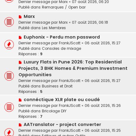
Dernier message par
Marx
«
07 août 2026, 06:20
v
e
Publié dans
Remarques / Open bar
e
s
N
a
Marx
s
o
u
a
Dernier message par
Marx
«
07 août 2026, 06:18
u
m
g
Publié dans
Les Membres
v
e
e
N
Euphonix - Perdu mon password
e
s
o
Dernier message par
a
FrankJScott
«
06 août 2026, 15:27
s
u
Publié dans
u
Consoles de mixage
a
v
Réponses :
m
9
g
e
e
e
N
Luxury Flats in Pune 2026: Top Residential
a
s
o
Projects, 3 BHK Homes & Premium Investment
u
s
u
Opportunities
m
a
v
e
Dernier message par
FrankJScott
«
06 août 2026, 15:27
g
e
s
Publié dans
Business et Droit
e
a
s
Réponses :
5
u
a
N
connéctique XLR plate ou coudé
m
g
o
e
Dernier message par
FrankJScott
«
06 août 2026, 15:26
e
u
s
Publié dans
Bricolage DIY
v
s
Réponses :
7
e
a
N
AATranslator - project converter
a
g
o
Dernier message par
FrankJScott
«
06 août 2026, 15:25
u
e
u
Publié dans
Editeurs et autres Outils