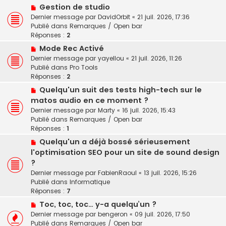
N
a
Gestion de studio
a
o
u
Dernier message par
DavidOrbit
«
21 juil. 2026, 17:36
g
u
m
Publié dans
Remarques / Open bar
e
v
e
Réponses :
2
e
s
N
Mode Rec Activé
a
s
o
Dernier message par
yayellou
«
21 juil. 2026, 11:26
u
a
u
Publié dans
Pro Tools
m
g
v
Réponses :
2
e
e
e
s
N
Quelqu'un suit des tests high-tech sur le
a
s
o
matos audio en ce moment ?
u
a
u
Dernier message par
Marty
«
16 juil. 2026, 15:43
m
g
v
Publié dans
Remarques / Open bar
e
e
e
Réponses :
1
s
a
s
N
Quelqu'un a déjà bossé sérieusement
u
a
o
l'optimisation SEO pour un site de sound design
m
g
u
e
?
e
v
s
Dernier message par
FabienRaoul
«
13 juil. 2026, 15:26
e
s
Publié dans
Informatique
a
a
Réponses :
7
u
g
N
Toc, toc, toc… y-a quelqu’un ?
m
e
o
e
Dernier message par
bengeron
«
09 juil. 2026, 17:50
u
s
Publié dans
Remarques / Open bar