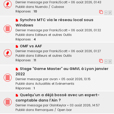
o
u
a
Dernier message par
FrankJScott
«
06 août 2026, 01:43
u
m
g
Publié dans
Nuendo / Cubase
v
e
e
Réponses :
10
1
2
e
s
N
Synchro MTC via le réseau local sous
a
s
o
u
a
Windows
u
m
g
Dernier message par
FrankJScott
«
06 août 2026, 01:32
v
e
e
Publié dans
Editeurs et autres Outils
e
s
Réponses :
4
a
s
N
OMF vs AAF
u
a
o
Dernier message par
FrankJScott
«
06 août 2026, 01:27
m
g
u
Publié dans
Editeurs et autres Outils
e
e
v
Réponses :
11
s
1
2
e
s
N
Stage “Game Master“ au GMVL à Lyon janvier
a
a
o
u
2022
g
u
m
e
Dernier message par
avan
«
05 août 2026, 13:15
v
e
Publié dans
Actualités et Evénements
e
s
Réponses :
1
a
s
N
Quelqu'un a déjà bossé avec un expert-
u
a
o
comptable dans l'Ain ?
m
g
u
e
e
Dernier message par
OisinKeylor
«
03 août 2026, 14:57
v
s
Publié dans
Remarques / Open bar
e
s