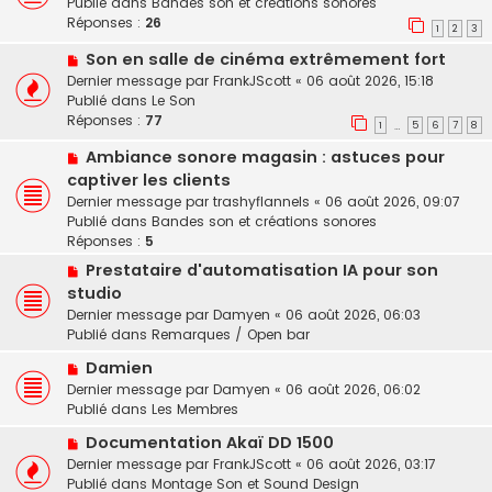
Publié dans
Bandes son et créations sonores
e
e
v
Réponses :
26
s
1
2
3
e
s
N
Son en salle de cinéma extrêmement fort
a
a
o
u
Dernier message par
FrankJScott
«
06 août 2026, 15:18
g
u
m
Publié dans
Le Son
e
v
e
Réponses :
77
1
5
6
7
8
…
e
s
N
Ambiance sonore magasin : astuces pour
a
s
o
u
a
captiver les clients
u
m
g
Dernier message par
trashyflannels
«
06 août 2026, 09:07
v
e
e
Publié dans
Bandes son et créations sonores
e
s
Réponses :
5
a
s
N
Prestataire d'automatisation IA pour son
u
a
o
studio
m
g
u
e
e
Dernier message par
Damyen
«
06 août 2026, 06:03
v
s
Publié dans
Remarques / Open bar
e
s
N
a
Damien
a
o
u
Dernier message par
Damyen
«
06 août 2026, 06:02
g
u
m
Publié dans
Les Membres
e
v
e
N
Documentation Akaï DD 1500
e
s
o
Dernier message par
a
FrankJScott
«
06 août 2026, 03:17
s
u
Publié dans
u
Montage Son et Sound Design
a