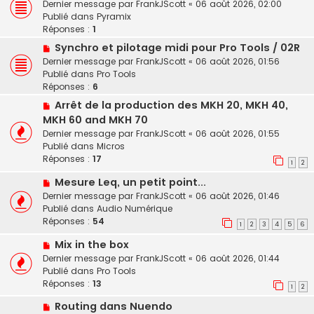
o
e
Dernier message par
FrankJScott
«
06 août 2026, 02:00
e
u
s
Publié dans
Pyramix
v
s
Réponses :
1
e
a
N
Synchro et pilotage midi pour Pro Tools / 02R
a
g
o
Dernier message par
FrankJScott
«
06 août 2026, 01:56
u
e
u
Publié dans
Pro Tools
m
v
Réponses :
6
e
e
s
N
Arrêt de la production des MKH 20, MKH 40,
a
s
o
MKH 60 and MKH 70
u
a
u
Dernier message par
FrankJScott
«
06 août 2026, 01:55
m
g
v
Publié dans
Micros
e
e
e
Réponses :
17
s
1
2
a
s
u
N
Mesure Leq, un petit point...
a
m
o
Dernier message par
FrankJScott
«
06 août 2026, 01:46
g
e
u
Publié dans
Audio Numérique
e
s
v
Réponses :
54
1
2
3
4
5
6
s
e
a
N
Mix in the box
a
g
o
u
Dernier message par
FrankJScott
«
06 août 2026, 01:44
e
u
m
Publié dans
Pro Tools
v
e
Réponses :
13
1
2
e
s
N
Routing dans Nuendo
a
s