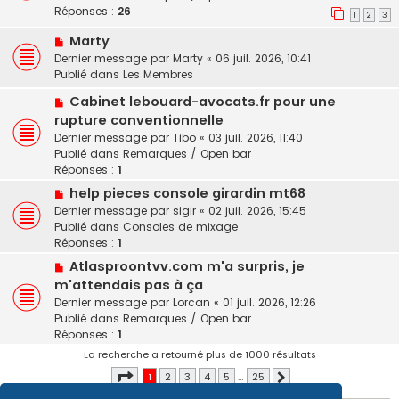
v
s
Réponses :
26
1
2
3
e
a
N
Marty
a
g
o
u
e
Dernier message par
Marty
«
06 juil. 2026, 10:41
u
m
Publié dans
Les Membres
v
e
N
Cabinet lebouard-avocats.fr pour une
e
s
o
rupture conventionnelle
a
s
u
u
a
Dernier message par
Tibo
«
03 juil. 2026, 11:40
v
m
g
Publié dans
Remarques / Open bar
e
e
e
Réponses :
1
a
s
N
help pieces console girardin mt68
u
s
o
Dernier message par
sigir
«
02 juil. 2026, 15:45
m
a
u
Publié dans
Consoles de mixage
e
g
v
Réponses :
1
s
e
e
s
N
Atlasproontvv.com m'a surpris, je
a
a
o
m'attendais pas à ça
u
g
u
Dernier message par
Lorcan
«
01 juil. 2026, 12:26
m
e
v
Publié dans
Remarques / Open bar
e
e
Réponses :
1
s
a
s
La recherche a retourné plus de 1000 résultats
u
a
Page
1
sur
25
m
1
2
3
4
5
…
25
Suivant
g
e