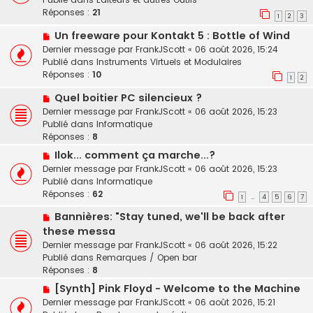
m
v
Réponses :
21
e
1
2
3
e
s
N
Un freeware pour Kontakt 5 : Bottle of Wind
a
s
o
u
Dernier message par
FrankJScott
«
06 août 2026, 15:24
a
u
m
Publié dans
Instruments Virtuels et Modulaires
g
v
e
Réponses :
10
e
1
2
e
s
N
Quel boitier PC silencieux ?
a
s
o
u
a
Dernier message par
FrankJScott
«
06 août 2026, 15:23
u
m
g
Publié dans
Informatique
v
e
e
Réponses :
8
e
s
N
Ilok... comment ça marche...?
a
s
o
Dernier message par
FrankJScott
«
06 août 2026, 15:23
u
a
u
Publié dans
Informatique
m
g
v
Réponses :
62
e
e
1
4
5
6
7
…
e
s
N
Bannières: "Stay tuned, we'll be back after
a
s
o
u
these messa
a
u
m
Dernier message par
FrankJScott
«
06 août 2026, 15:22
g
v
e
Publié dans
Remarques / Open bar
e
e
s
Réponses :
8
a
s
N
[Synth] Pink Floyd - Welcome to the Machine
u
a
o
Dernier message par
FrankJScott
«
06 août 2026, 15:21
m
g
u