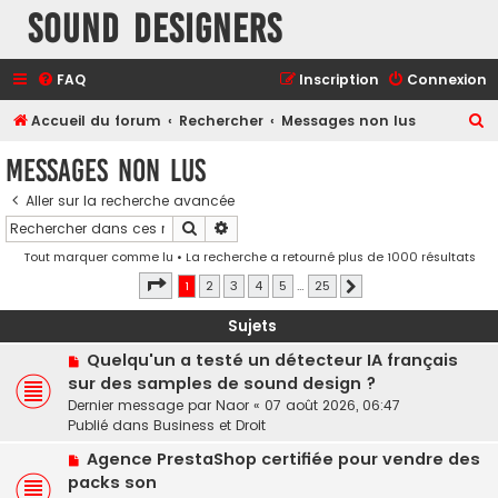
Sound Designers
FAQ
Inscription
Connexion
R
Accueil du forum
Rechercher
Messages non lus
e
Messages non lus
c
Aller sur la recherche avancée
h
Rechercher
Recherche avancée
e
Tout marquer comme lu
• La recherche a retourné plus de 1000 résultats
r
Page
1
sur
25
1
2
3
4
5
…
25
Suivant
c
h
Sujets
e
N
Quelqu'un a testé un détecteur IA français
o
r
sur des samples de sound design ?
u
Dernier message par
Naor
«
07 août 2026, 06:47
v
Publié dans
Business et Droit
e
N
a
Agence PrestaShop certifiée pour vendre des
o
u
packs son
u
m