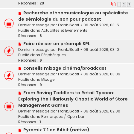
v
Réponses :
m
20
g
1
2
3
e
e
e
N
Recherche ethnomusicologue ou spécialiste
a
s
o
u
de sémiologie du son pour podcast
s
u
m
a
Dernier message par
FrankJScott
«
06 août 2026, 03:15
v
e
g
Publié dans
Actualités et Evénements
e
s
e
Réponses :
8
a
s
N
Faire réviser un préampli SPL
u
a
o
Dernier message par
FrankJScott
«
06 août 2026, 03:10
m
g
u
Publié dans
Périphériques
e
e
v
Réponses :
9
s
e
s
N
conseils mixage cinéma/broadcast
a
a
o
Dernier message par
FrankJScott
«
06 août 2026, 03:09
u
g
u
Publié dans
Mixage
m
e
v
Réponses :
9
e
e
s
N
From Raving Toddlers to Retail Tycoon:
a
s
o
Exploring the Hilariously Chaotic World of Store
u
a
u
Management Games
m
g
v
e
Dernier message par
FrankJScott
«
06 août 2026, 02:00
e
e
s
Publié dans
Remarques / Open bar
a
s
Réponses :
1
u
a
N
Pyramix 7.1 en 64bit (native)
m
g