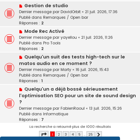
s
N
a
Gestion de studio
a
o
u
Dernier message par
DavidOrbit
«
21 juil. 2026, 17:36
g
u
m
Publié dans
Remarques / Open bar
e
v
e
Réponses :
2
e
s
N
Mode Rec Activé
a
s
o
Dernier message par
yayellou
«
21 juil. 2026, 11:26
u
a
u
Publié dans
Pro Tools
m
g
v
Réponses :
2
e
e
e
s
N
Quelqu'un suit des tests high-tech sur le
a
s
o
matos audio en ce moment ?
u
a
u
Dernier message par
Marty
«
16 juil. 2026, 15:43
m
g
v
Publié dans
Remarques / Open bar
e
e
e
Réponses :
1
s
a
s
N
Quelqu'un a déjà bossé sérieusement
u
a
o
l'optimisation SEO pour un site de sound design
m
g
u
e
?
e
v
s
Dernier message par
FabienRaoul
«
13 juil. 2026, 15:26
e
s
Publié dans
Informatique
a
a
Réponses :
7
u
g
La recherche a retourné plus de 1000 résultats
m
e
e
Page
1
sur
25
1
2
3
4
5
…
25
Suivant
s