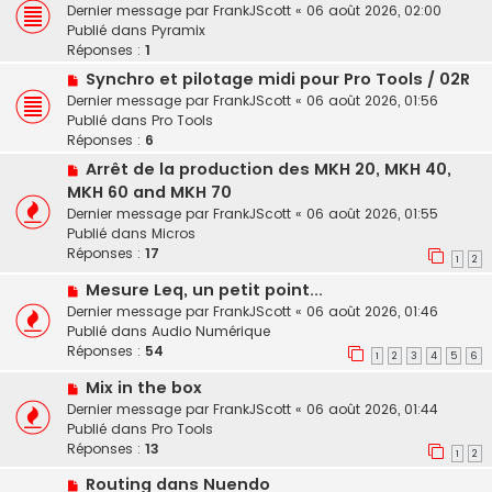
o
e
Dernier message par
FrankJScott
«
06 août 2026, 02:00
e
u
s
Publié dans
Pyramix
v
s
Réponses :
1
e
a
N
Synchro et pilotage midi pour Pro Tools / 02R
a
g
o
Dernier message par
FrankJScott
«
06 août 2026, 01:56
u
e
u
Publié dans
Pro Tools
m
v
Réponses :
6
e
e
s
N
Arrêt de la production des MKH 20, MKH 40,
a
s
o
MKH 60 and MKH 70
u
a
u
Dernier message par
FrankJScott
«
06 août 2026, 01:55
m
g
v
Publié dans
Micros
e
e
e
Réponses :
17
s
1
2
a
s
u
N
Mesure Leq, un petit point...
a
m
o
Dernier message par
FrankJScott
«
06 août 2026, 01:46
g
e
u
Publié dans
Audio Numérique
e
s
v
Réponses :
54
1
2
3
4
5
6
s
e
a
N
Mix in the box
a
g
o
u
Dernier message par
FrankJScott
«
06 août 2026, 01:44
e
u
m
Publié dans
Pro Tools
v
e
Réponses :
13
1
2
e
s
N
Routing dans Nuendo
a
s