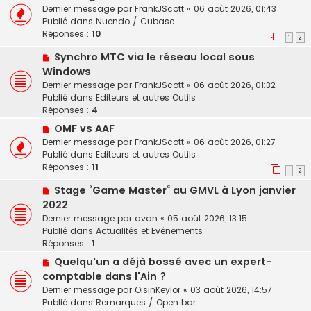
o
u
a
Dernier message par
FrankJScott
«
06 août 2026, 01:43
u
m
g
Publié dans
Nuendo / Cubase
v
e
e
Réponses :
10
1
2
e
s
N
Synchro MTC via le réseau local sous
a
s
o
u
a
Windows
u
m
g
Dernier message par
FrankJScott
«
06 août 2026, 01:32
v
e
e
Publié dans
Editeurs et autres Outils
e
s
Réponses :
4
a
s
N
OMF vs AAF
u
a
o
Dernier message par
FrankJScott
«
06 août 2026, 01:27
m
g
u
Publié dans
Editeurs et autres Outils
e
e
v
Réponses :
11
s
1
2
e
s
N
Stage “Game Master“ au GMVL à Lyon janvier
a
a
o
u
2022
g
u
m
e
Dernier message par
avan
«
05 août 2026, 13:15
v
e
Publié dans
Actualités et Evénements
e
s
Réponses :
1
a
s
N
Quelqu'un a déjà bossé avec un expert-
u
a
o
comptable dans l'Ain ?
m
g
u
e
e
Dernier message par
OisinKeylor
«
03 août 2026, 14:57
v
s
Publié dans
Remarques / Open bar
e