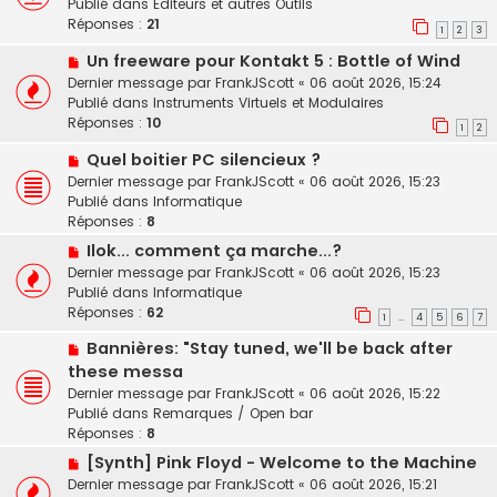
Publié dans
Editeurs et autres Outils
m
v
Réponses :
21
e
1
2
3
e
s
N
Un freeware pour Kontakt 5 : Bottle of Wind
a
s
o
u
Dernier message par
FrankJScott
«
06 août 2026, 15:24
a
u
m
Publié dans
Instruments Virtuels et Modulaires
g
v
e
Réponses :
10
e
1
2
e
s
N
Quel boitier PC silencieux ?
a
s
o
u
a
Dernier message par
FrankJScott
«
06 août 2026, 15:23
u
m
g
Publié dans
Informatique
v
e
e
Réponses :
8
e
s
N
Ilok... comment ça marche...?
a
s
o
Dernier message par
FrankJScott
«
06 août 2026, 15:23
u
a
u
Publié dans
Informatique
m
g
v
Réponses :
62
e
e
1
4
5
6
7
…
e
s
N
Bannières: "Stay tuned, we'll be back after
a
s
o
u
these messa
a
u
m
Dernier message par
FrankJScott
«
06 août 2026, 15:22
g
v
e
Publié dans
Remarques / Open bar
e
e
s
Réponses :
8
a
s
N
[Synth] Pink Floyd - Welcome to the Machine
u
a
o
Dernier message par
FrankJScott
«
06 août 2026, 15:21
m
g