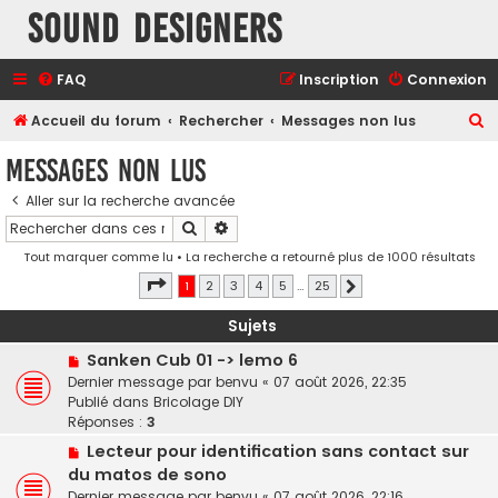
Sound Designers
FAQ
Inscription
Connexion
R
Accueil du forum
Rechercher
Messages non lus
e
Messages non lus
c
Aller sur la recherche avancée
h
Rechercher
Recherche avancée
e
Tout marquer comme lu
• La recherche a retourné plus de 1000 résultats
r
Page
1
sur
25
1
2
3
4
5
…
25
Suivant
c
h
Sujets
e
N
Sanken Cub 01 -> lemo 6
o
r
Dernier message par
benvu
«
07 août 2026, 22:35
u
Publié dans
Bricolage DIY
v
Réponses :
3
e
N
Lecteur pour identification sans contact sur
a
o
du matos de sono
u
u
Dernier message par
benvu
«
07 août 2026, 22:16
m