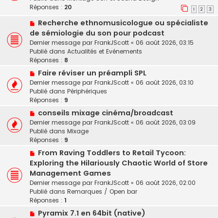
v
Réponses :
m
20
g
1
2
3
e
e
e
N
Recherche ethnomusicologue ou spécialiste
a
s
o
u
de sémiologie du son pour podcast
s
u
m
a
Dernier message par
FrankJScott
«
06 août 2026, 03:15
v
e
g
Publié dans
Actualités et Evénements
e
s
e
Réponses :
8
a
s
N
Faire réviser un préampli SPL
u
a
o
Dernier message par
FrankJScott
«
06 août 2026, 03:10
m
g
u
Publié dans
Périphériques
e
e
v
Réponses :
9
s
e
s
N
conseils mixage cinéma/broadcast
a
a
o
Dernier message par
FrankJScott
«
06 août 2026, 03:09
u
g
u
Publié dans
Mixage
m
e
v
Réponses :
9
e
e
s
N
From Raving Toddlers to Retail Tycoon:
a
s
o
Exploring the Hilariously Chaotic World of Store
u
a
u
Management Games
m
g
v
e
Dernier message par
FrankJScott
«
06 août 2026, 02:00
e
e
s
Publié dans
Remarques / Open bar
a
s
Réponses :
1
u
a
N
Pyramix 7.1 en 64bit (native)
m
g