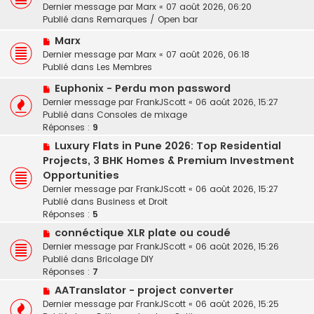
u
m
Dernier message par
Marx
«
07 août 2026, 06:20
g
v
e
Publié dans
Remarques / Open bar
e
e
s
N
a
Marx
s
o
u
a
Dernier message par
Marx
«
07 août 2026, 06:18
u
m
g
Publié dans
Les Membres
v
e
e
N
Euphonix - Perdu mon password
e
s
o
Dernier message par
a
FrankJScott
«
06 août 2026, 15:27
s
u
Publié dans
u
Consoles de mixage
a
v
Réponses :
m
9
g
e
e
e
N
Luxury Flats in Pune 2026: Top Residential
a
s
o
Projects, 3 BHK Homes & Premium Investment
u
s
u
Opportunities
m
a
v
e
Dernier message par
FrankJScott
«
06 août 2026, 15:27
g
e
s
Publié dans
Business et Droit
e
a
s
Réponses :
5
u
a
N
connéctique XLR plate ou coudé
m
g
o
e
Dernier message par
FrankJScott
«
06 août 2026, 15:26
e
u
s
Publié dans
Bricolage DIY
v
s
Réponses :
7
e
a
N
AATranslator - project converter
a
g
o
Dernier message par
FrankJScott
«
06 août 2026, 15:25
u
e
u