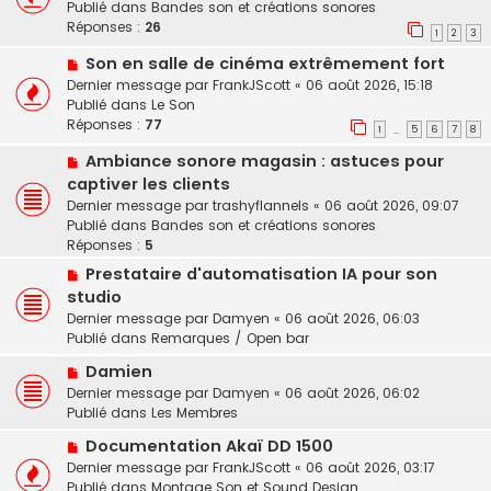
u
Publié dans
Bandes son et créations sonores
e
e
v
Réponses :
26
s
1
2
3
e
s
N
Son en salle de cinéma extrêmement fort
a
a
o
u
Dernier message par
FrankJScott
«
06 août 2026, 15:18
g
u
m
Publié dans
Le Son
e
v
e
Réponses :
77
1
5
6
7
8
…
e
s
N
Ambiance sonore magasin : astuces pour
a
s
o
u
a
captiver les clients
u
m
g
Dernier message par
trashyflannels
«
06 août 2026, 09:07
v
e
e
Publié dans
Bandes son et créations sonores
e
s
Réponses :
5
a
s
N
Prestataire d'automatisation IA pour son
u
a
o
studio
m
g
u
e
e
Dernier message par
Damyen
«
06 août 2026, 06:03
v
s
Publié dans
Remarques / Open bar
e
s
N
a
Damien
a
o
u
Dernier message par
Damyen
«
06 août 2026, 06:02
g
u
m
Publié dans
Les Membres
e
v
e
N
Documentation Akaï DD 1500
e
s
o
Dernier message par
a
FrankJScott
«
06 août 2026, 03:17
s
u
Publié dans
u
Montage Son et Sound Design
a