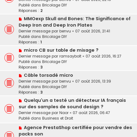
v
Publié dans
Bricolage DIY
e
e
Réponses :
2
s
a
s
N
MMOexp Skull and Bones: The Significance of
u
a
o
Deep Iron and Deep Iron Plates
m
g
u
e
Dernier message par
benvu
«
07 août 2026, 21:41
e
v
s
Publié dans
Bricolage DIY
e
s
Réponses :
1
a
a
N
micro CB sur table de mixage ?
u
g
o
Dernier message par
ramsaybolt
«
07 août 2026, 16:27
m
e
u
Publié dans
Bricolage DIY
e
v
Réponses :
3
s
e
s
N
Câble torsadé micro
a
a
o
Dernier message par
benvu
«
07 août 2026, 13:39
u
g
u
Publié dans
Bricolage DIY
m
e
v
Réponses :
3
e
e
s
N
Quelqu'un a testé un détecteur IA français
a
s
o
sur des samples de sound design ?
u
a
u
Dernier message par
Naor
«
07 août 2026, 06:47
m
g
v
Publié dans
Business et Droit
e
e
e
s
N
a
Agence PrestaShop certifiée pour vendre des
s
o
u
packs son
a