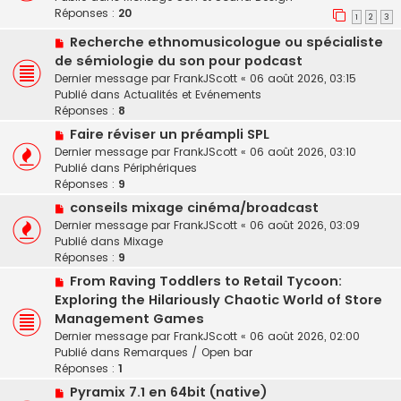
v
Réponses :
m
20
g
1
2
3
e
e
e
N
Recherche ethnomusicologue ou spécialiste
a
s
o
u
de sémiologie du son pour podcast
s
u
m
a
Dernier message par
FrankJScott
«
06 août 2026, 03:15
v
e
g
Publié dans
Actualités et Evénements
e
s
e
Réponses :
8
a
s
N
Faire réviser un préampli SPL
u
a
o
Dernier message par
FrankJScott
«
06 août 2026, 03:10
m
g
u
Publié dans
Périphériques
e
e
v
Réponses :
9
s
e
s
N
conseils mixage cinéma/broadcast
a
a
o
Dernier message par
FrankJScott
«
06 août 2026, 03:09
u
g
u
Publié dans
Mixage
m
e
v
Réponses :
9
e
e
s
N
From Raving Toddlers to Retail Tycoon:
a
s
o
Exploring the Hilariously Chaotic World of Store
u
a
u
Management Games
m
g
v
e
Dernier message par
FrankJScott
«
06 août 2026, 02:00
e
e
s
Publié dans
Remarques / Open bar
a
s
Réponses :
1
u
a
N
Pyramix 7.1 en 64bit (native)
m
g