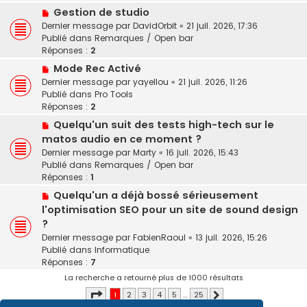
s
N
a
Gestion de studio
a
o
u
Dernier message par
DavidOrbit
«
21 juil. 2026, 17:36
g
u
m
Publié dans
Remarques / Open bar
e
v
e
Réponses :
2
e
s
N
Mode Rec Activé
a
s
o
Dernier message par
yayellou
«
21 juil. 2026, 11:26
u
a
u
Publié dans
Pro Tools
m
g
v
Réponses :
2
e
e
e
s
N
Quelqu'un suit des tests high-tech sur le
a
s
o
matos audio en ce moment ?
u
a
u
Dernier message par
Marty
«
16 juil. 2026, 15:43
m
g
v
Publié dans
Remarques / Open bar
e
e
e
Réponses :
1
s
a
s
N
Quelqu'un a déjà bossé sérieusement
u
a
o
l'optimisation SEO pour un site de sound design
m
g
u
e
?
e
v
s
Dernier message par
FabienRaoul
«
13 juil. 2026, 15:26
e
s
Publié dans
Informatique
a
a
Réponses :
7
u
g
La recherche a retourné plus de 1000 résultats
m
e
e
Page
1
sur
25
1
2
3
4
5
…
25
Suivant
s