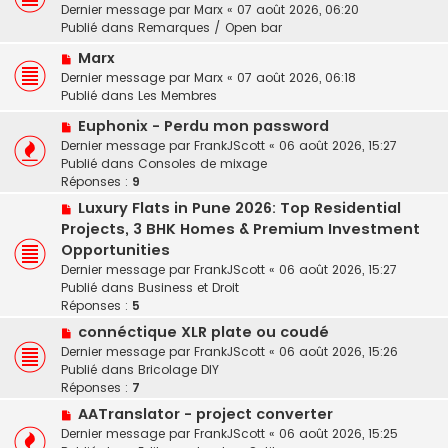
u
m
Dernier message par
Marx
«
07 août 2026, 06:20
g
v
e
Publié dans
Remarques / Open bar
e
e
s
N
a
Marx
s
o
u
a
Dernier message par
Marx
«
07 août 2026, 06:18
u
m
g
Publié dans
Les Membres
v
e
e
N
Euphonix - Perdu mon password
e
s
o
Dernier message par
a
FrankJScott
«
06 août 2026, 15:27
s
u
Publié dans
u
Consoles de mixage
a
v
Réponses :
m
9
g
e
e
e
N
Luxury Flats in Pune 2026: Top Residential
a
s
o
Projects, 3 BHK Homes & Premium Investment
u
s
u
Opportunities
m
a
v
e
Dernier message par
FrankJScott
«
06 août 2026, 15:27
g
e
s
Publié dans
Business et Droit
e
a
s
Réponses :
5
u
a
N
connéctique XLR plate ou coudé
m
g
o
e
Dernier message par
FrankJScott
«
06 août 2026, 15:26
e
u
s
Publié dans
Bricolage DIY
v
s
Réponses :
7
e
a
N
AATranslator - project converter
a
g
o
Dernier message par
FrankJScott
«
06 août 2026, 15:25
u
e
u