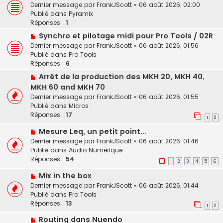
o
e
Dernier message par
FrankJScott
«
06 août 2026, 02:00
e
u
s
Publié dans
Pyramix
v
s
Réponses :
1
e
a
N
Synchro et pilotage midi pour Pro Tools / 02R
a
g
o
Dernier message par
FrankJScott
«
06 août 2026, 01:56
u
e
u
Publié dans
Pro Tools
m
v
Réponses :
6
e
e
s
N
Arrêt de la production des MKH 20, MKH 40,
a
s
o
MKH 60 and MKH 70
u
a
u
Dernier message par
FrankJScott
«
06 août 2026, 01:55
m
g
v
Publié dans
Micros
e
e
e
Réponses :
17
s
1
2
a
s
u
N
Mesure Leq, un petit point...
a
m
o
Dernier message par
FrankJScott
«
06 août 2026, 01:46
g
e
u
Publié dans
Audio Numérique
e
s
v
Réponses :
54
1
2
3
4
5
6
s
e
a
N
Mix in the box
a
g
o
u
Dernier message par
FrankJScott
«
06 août 2026, 01:44
e
u
m
Publié dans
Pro Tools
v
e
Réponses :
13
1
2
e
s
N
Routing dans Nuendo
a
s