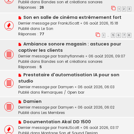
u
Publié dans
Bandes son et créations sonores
e
e
v
Réponses :
26
s
1
2
3
e
s
N
Son en salle de cinéma extrêmement fort
a
a
o
u
Dernier message par
FrankJScott
«
06 août 2026, 15:18
g
u
m
Publié dans
Le Son
e
v
e
Réponses :
77
1
5
6
7
8
…
e
s
N
Ambiance sonore magasin : astuces pour
a
s
o
u
a
captiver les clients
u
m
g
Dernier message par
trashyflannels
«
06 août 2026, 09:07
v
e
e
Publié dans
Bandes son et créations sonores
e
s
Réponses :
5
a
s
N
Prestataire d'automatisation IA pour son
u
a
o
studio
m
g
u
e
e
Dernier message par
Damyen
«
06 août 2026, 06:03
v
s
Publié dans
Remarques / Open bar
e
s
N
a
Damien
a
o
u
Dernier message par
Damyen
«
06 août 2026, 06:02
g
u
m
Publié dans
Les Membres
e
v
e
N
Documentation Akaï DD 1500
e
s
o
Dernier message par
a
FrankJScott
«
06 août 2026, 03:17
s
u
Publié dans
u
Montage Son et Sound Design
a