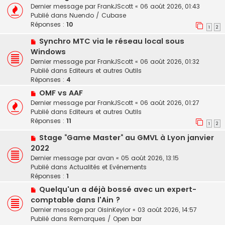
o
u
a
Dernier message par
FrankJScott
«
06 août 2026, 01:43
u
m
g
Publié dans
Nuendo / Cubase
v
e
e
Réponses :
10
1
2
e
s
N
Synchro MTC via le réseau local sous
a
s
o
u
a
Windows
u
m
g
Dernier message par
FrankJScott
«
06 août 2026, 01:32
v
e
e
Publié dans
Editeurs et autres Outils
e
s
Réponses :
4
a
s
N
OMF vs AAF
u
a
o
Dernier message par
FrankJScott
«
06 août 2026, 01:27
m
g
u
Publié dans
Editeurs et autres Outils
e
e
v
Réponses :
11
s
1
2
e
s
N
Stage “Game Master“ au GMVL à Lyon janvier
a
a
o
u
2022
g
u
m
e
Dernier message par
avan
«
05 août 2026, 13:15
v
e
Publié dans
Actualités et Evénements
e
s
Réponses :
1
a
s
N
Quelqu'un a déjà bossé avec un expert-
u
a
o
comptable dans l'Ain ?
m
g
u
e
e
Dernier message par
OisinKeylor
«
03 août 2026, 14:57
v
s
Publié dans
Remarques / Open bar
e