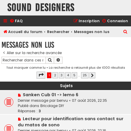
Sound Designers
FAQ
Inscription
Connexion
R
Accueil du forum
Rechercher
Messages non lus
e
Messages non lus
c
Aller sur la recherche avancée
h
Rechercher
Recherche avancée
e
Tout marquer comme lu
• La recherche a retourné plus de 1000 résultats
r
Page
1
sur
25
1
2
3
4
5
…
25
Suivant
c
h
Sujets
e
N
Sanken Cub 01 -> lemo 6
o
r
Dernier message par
benvu
«
07 août 2026, 22:35
u
Publié dans
Bricolage DIY
v
Réponses :
3
e
N
Lecteur pour identification sans contact sur
a
o
du matos de sono
u
u
Dernier message par
benvu
«
07 août 2026, 22:16
m