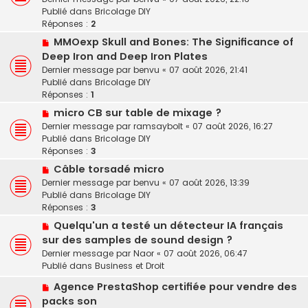
v
Publié dans
Bricolage DIY
e
e
Réponses :
2
s
a
s
N
MMOexp Skull and Bones: The Significance of
u
a
o
Deep Iron and Deep Iron Plates
m
g
u
e
Dernier message par
benvu
«
07 août 2026, 21:41
e
v
s
Publié dans
Bricolage DIY
e
s
Réponses :
1
a
a
N
micro CB sur table de mixage ?
u
g
o
Dernier message par
ramsaybolt
«
07 août 2026, 16:27
m
e
u
Publié dans
Bricolage DIY
e
v
Réponses :
3
s
e
s
N
Câble torsadé micro
a
a
o
Dernier message par
benvu
«
07 août 2026, 13:39
u
g
u
Publié dans
Bricolage DIY
m
e
v
Réponses :
3
e
e
s
N
Quelqu'un a testé un détecteur IA français
a
s
o
sur des samples de sound design ?
u
a
u
Dernier message par
Naor
«
07 août 2026, 06:47
m
g
v
Publié dans
Business et Droit
e
e
e
s
N
a
Agence PrestaShop certifiée pour vendre des
s
o
u
packs son
a