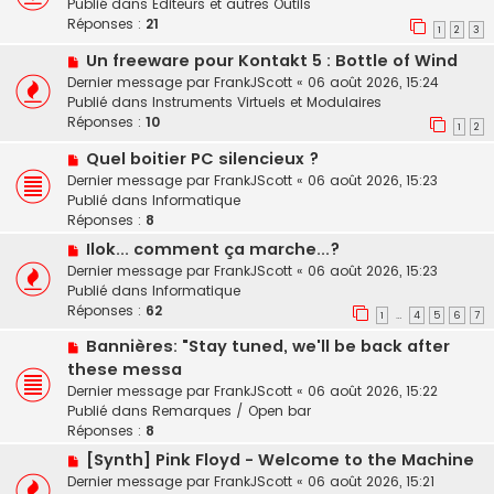
Publié dans
Editeurs et autres Outils
m
v
Réponses :
21
e
1
2
3
e
s
N
Un freeware pour Kontakt 5 : Bottle of Wind
a
s
o
u
Dernier message par
FrankJScott
«
06 août 2026, 15:24
a
u
m
Publié dans
Instruments Virtuels et Modulaires
g
v
e
Réponses :
10
e
1
2
e
s
N
Quel boitier PC silencieux ?
a
s
o
u
a
Dernier message par
FrankJScott
«
06 août 2026, 15:23
u
m
g
Publié dans
Informatique
v
e
e
Réponses :
8
e
s
N
Ilok... comment ça marche...?
a
s
o
Dernier message par
FrankJScott
«
06 août 2026, 15:23
u
a
u
Publié dans
Informatique
m
g
v
Réponses :
62
e
e
1
4
5
6
7
…
e
s
N
Bannières: "Stay tuned, we'll be back after
a
s
o
u
these messa
a
u
m
Dernier message par
FrankJScott
«
06 août 2026, 15:22
g
v
e
Publié dans
Remarques / Open bar
e
e
s
Réponses :
8
a
s
N
[Synth] Pink Floyd - Welcome to the Machine
u
a
o
Dernier message par
FrankJScott
«
06 août 2026, 15:21
m
g