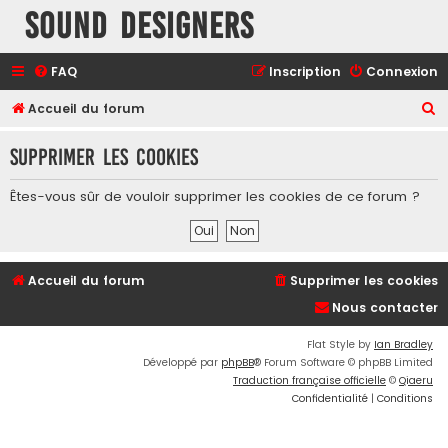
Sound Designers
FAQ
Inscription
Connexion
R
Accueil du forum
e
Supprimer les cookies
c
h
Êtes-vous sûr de vouloir supprimer les cookies de ce forum ?
e
r
c
Accueil du forum
Supprimer les cookies
h
Nous contacter
e
r
Flat Style by
Ian Bradley
Développé par
phpBB
® Forum Software © phpBB Limited
Traduction française officielle
©
Qiaeru
Confidentialité
|
Conditions