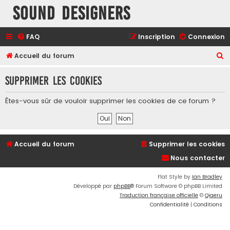
Sound Designers
FAQ
Inscription
Connexion
R
Accueil du forum
e
Supprimer les cookies
c
h
Êtes-vous sûr de vouloir supprimer les cookies de ce forum ?
e
r
c
Accueil du forum
Supprimer les cookies
h
Nous contacter
e
r
Flat Style by
Ian Bradley
Développé par
phpBB
® Forum Software © phpBB Limited
Traduction française officielle
©
Qiaeru
Confidentialité
|
Conditions