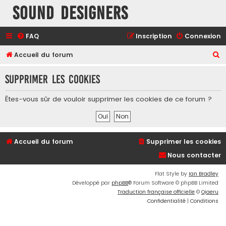
Sound Designers
FAQ
Inscription
Connexion
R
Accueil du forum
e
Supprimer les cookies
c
h
Êtes-vous sûr de vouloir supprimer les cookies de ce forum ?
e
r
c
Accueil du forum
Supprimer les cookies
h
Nous contacter
e
r
Flat Style by
Ian Bradley
Développé par
phpBB
® Forum Software © phpBB Limited
Traduction française officielle
©
Qiaeru
Confidentialité
|
Conditions