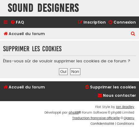
Sound Designers
FAQ
Inscription
Connexion
R
Accueil du forum
e
Supprimer les cookies
c
h
Êtes-vous sûr de vouloir supprimer les cookies de ce forum ?
e
r
c
Accueil du forum
Supprimer les cookies
h
Nous contacter
e
r
Flat Style by
Ian Bradley
Développé par
phpBB
® Forum Software © phpBB Limited
Traduction française officielle
©
Qiaeru
Confidentialité
|
Conditions