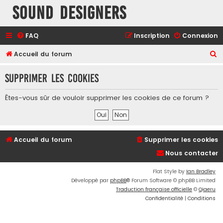
Sound Designers
FAQ
Inscription
Connexion
R
Accueil du forum
e
Supprimer les cookies
c
h
Êtes-vous sûr de vouloir supprimer les cookies de ce forum ?
e
r
c
Accueil du forum
Supprimer les cookies
h
Nous contacter
e
r
Flat Style by
Ian Bradley
Développé par
phpBB
® Forum Software © phpBB Limited
Traduction française officielle
©
Qiaeru
Confidentialité
|
Conditions