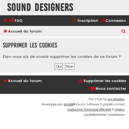
Sound Designers
FAQ
Inscription
Connexion
R
Accueil du forum
e
Supprimer les cookies
c
h
Êtes-vous sûr de vouloir supprimer les cookies de ce forum ?
e
r
c
Accueil du forum
Supprimer les cookies
h
Nous contacter
e
r
Flat Style by
Ian Bradley
Développé par
phpBB
® Forum Software © phpBB Limited
Traduction française officielle
©
Qiaeru
Confidentialité
|
Conditions