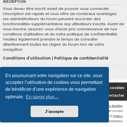
INSCRIPTION
Vous devez être inscrit avant de pouvoir vous connecter.
L’inscription est rapide et vous offre de nombreux avantages.
Les administrateurs du forum peuvent accorder des
fonctionnalités supplémentaires aux utilisateurs inscrits. Avant de
vous inscrire, assurez-vous d’avoir pris connaissance de nos
conditions d’utilisation et de notre politique de confidentialité.
Veuillez également prendre le temps de consulter
attentivement toutes les règles du forum lors de votre
navigation.
Conditions d’utilisation
|
Politique de confidentialité
Inscription
En poursuivant votre navigation sur ce site, vous
acceptez l’utilisation de cookies vous permettant
Accueil du forum
Supprimer les cookies
de bénéficier d’une expérience de navigation
Nous contacter
optimale.
En savoir plus…
Flat Style by
Ian Bradley
Développé par
phpBB
® Forum Software © phpBB Limited
J’accepte
Traduction française officielle
©
Qiaeru
Confidentialité
|
Conditions