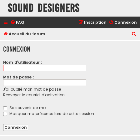
Sound Designers
FAQ
Inscription
Connexion
R
Accueil du forum
e
Connexion
c
h
Nom d’utilisateur :
e
r
Mot de passe :
c
J’ai oublié mon mot de passe
h
Renvoyer le courriel d’activation
e
r
Se souvenir de moi
Masquer ma présence lors de cette session