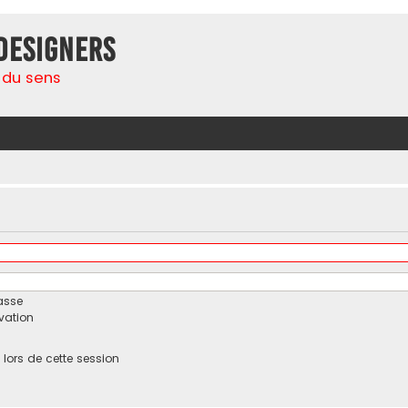
Designers
 du sens
asse
ivation
ors de cette session