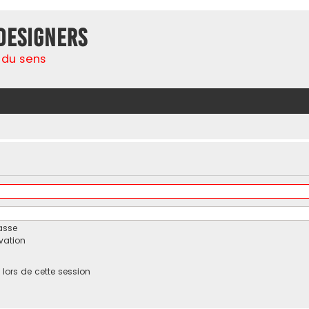
Designers
 du sens
asse
ivation
ors de cette session