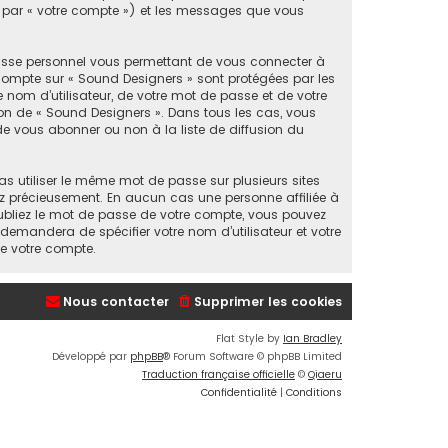
ès par « votre compte ») et les messages que vous
passe personnel vous permettant de vous connecter à
 compte sur « Sound Designers » sont protégées par les
 nom d’utilisateur, de votre mot de passe et de votre
tion de « Sound Designers ». Dans tous les cas, vous
e vous abonner ou non à la liste de diffusion du
as utiliser le même mot de passe sur plusieurs sites
vez précieusement. En aucun cas une personne affiliée à
ubliez le mot de passe de votre compte, vous pouvez
 demandera de spécifier votre nom d’utilisateur et votre
de votre compte.
Nous contacter
Supprimer les cookies
Flat Style by
Ian Bradley
Développé par
phpBB
® Forum Software © phpBB Limited
Traduction française officielle
©
Qiaeru
Confidentialité
|
Conditions