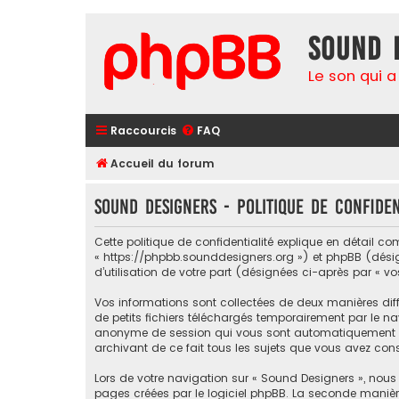
Sound 
Le son qui a
Raccourcis
FAQ
Accueil du forum
Sound Designers - Politique de confiden
Cette politique de confidentialité explique en détail co
« https://phpbb.sounddesigners.org ») et phpBB (désigné
d’utilisation de votre part (désignées ci-après par « vo
Vos informations sont collectées de deux manières diff
de petits fichiers téléchargés temporairement par le nav
anonyme de session qui vous sont automatiquement assi
archivant de ce fait tous les sujets que vous avez consu
Lors de votre navigation sur « Sound Designers », nou
pages créées par le logiciel phpBB. La seconde manièr