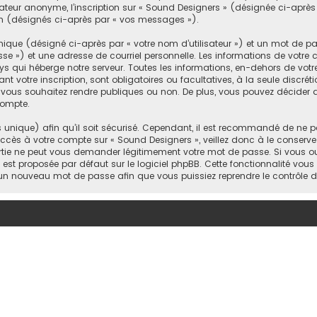
sateur anonyme, l’inscription sur « Sound Designers » (désignée ci-apr
xion (désignés ci-après par « vos messages »).
ique (désigné ci-après par « votre nom d’utilisateur ») et un mot de 
e ») et une adresse de courriel personnelle. Les informations de votre
s qui héberge notre serveur. Toutes les informations, en-dehors de votre
nt votre inscription, sont obligatoires ou facultatives, à la seule discré
 vous souhaitez rendre publiques ou non. De plus, vous pouvez décider d
compte.
s unique) afin qu’il soit sécurisé. Cependant, il est recommandé de ne p
’accès à votre compte sur « Sound Designers », veillez donc à le conser
artie ne peut vous demander légitimement votre mot de passe. Si vous o
i est proposée par défaut sur le logiciel phpBB. Cette fonctionnalité vous
s un nouveau mot de passe afin que vous puissiez reprendre le contrôle 