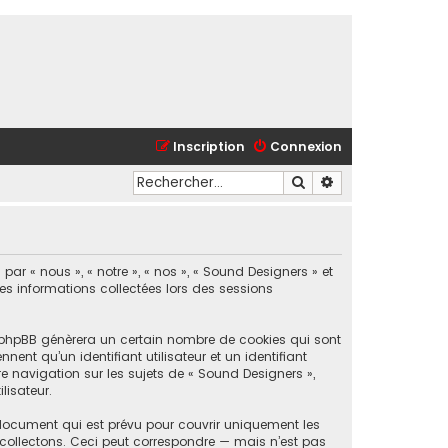
Inscription
Connexion
Rechercher
Recherche avancé
ar « nous », « notre », « nos », « Sound Designers » et
les informations collectées lors des sessions
l phpBB génèrera un certain nombre de cookies qui sont
ent qu’un identifiant utilisateur et un identifiant
 navigation sur les sujets de « Sound Designers »,
lisateur.
document qui est prévu pour couvrir uniquement les
collectons. Ceci peut correspondre — mais n’est pas