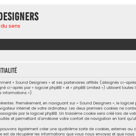
Designers
 du sens
tialité
mment « Sound Designers » et ses partenaires affiliés (désignés ci-après p
 ci-après par « logiciel phpBB » et « phpBB Limited ») utilisent toutes 
s informations »).
érentes. Premièrement, en naviguant sur « Sound Designers », le logicie
igateur internet de votre ordinateur. Les deux premiers cookies ne contienn
gnés par le logiciel phpBB. Un troisième cookie sera créé lors de votre
ltés et permettant d’améliorer votre confort de navigation en tant qu’uti
s pouvons également créer une quatrième sorte de cookies, externes au 
e est de récupérer les informations que vous nous envoyez et que nous 