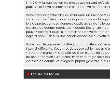
limité à — la publication de messages en tant qu’utili
publiez après votre inscription et lors de votre conne
Votre compte contiendra au minimum un identifiant un
votre compte (désigné ci-après par « votre mot de pass
lois de protection des données applicables dans le pay
adresse de courriel requis par « Sound Designers » dura
pouvez contrôler quelles informations de votre compte
logiciel phpBB depuis une option disponible sur votre 
Votre mot de passe est chiffré (par un chiffrage à sen
internet différents. Votre mot de passe est le moyen d
« Sound Designers », à phpBB ou à un site de tierce p
utiliser la fonction « J’ai perdu mon mot de passe » qu
adresse de courriel et le logiciel phpBB générera alor
Accueil du forum