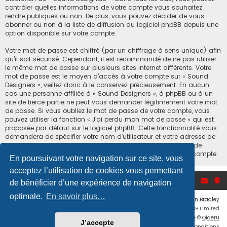
contrôler quelles informations de votre compte vous souhaitez
rendre publiques ou non. De plus, vous pouvez décider de vous
abonner ou non à la liste de diffusion du logiciel phpBB depuis une
option disponible sur votre compte.
Votre mot de passe est chiffré (par un chiffrage à sens unique) afin
qu’il soit sécurisé. Cependant, il est recommandé de ne pas utiliser
le même mot de passe sur plusieurs sites internet différents. Votre
mot de passe est le moyen d’accès à votre compte sur « Sound
Designers », veillez donc à le conservez précieusement. En aucun
cas une personne affiliée à « Sound Designers », à phpBB ou à un
site de tierce partie ne peut vous demander légitimement votre mot
de passe. Si vous oubliez le mot de passe de votre compte, vous
pouvez utiliser la fonction « J’ai perdu mon mot de passe » qui est
proposée par défaut sur le logiciel phpBB. Cette fonctionnalité vous
demandera de spécifier votre nom d’utilisateur et votre adresse de
courriel et le logiciel phpBB générera alors un nouveau mot de
passe afin que vous puissiez reprendre le contrôle de votre compte.
En poursuivant votre navigation sur ce site, vous
acceptez l’utilisation de cookies vous permettant
Accueil du forum
de bénéficier d’une expérience de navigation
optimale.
En savoir plus…
Flat Style by
Ian Bradley
Développé par
phpBB
® Forum Software © phpBB Limited
Traduction française officielle
©
Qiaeru
J’accepte
Confidentialité
|
Conditions