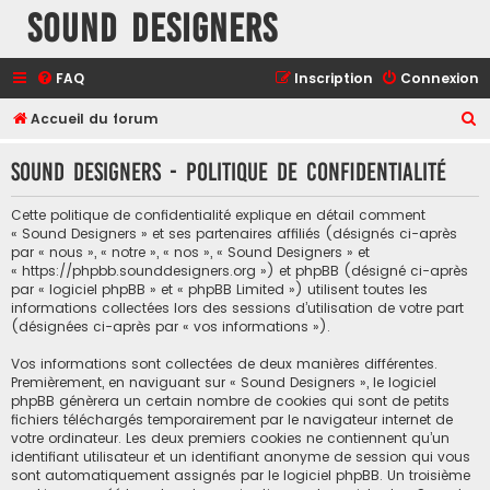
Sound Designers
FAQ
Inscription
Connexion
R
Accueil du forum
e
Sound Designers - Politique de confidentialité
c
h
Cette politique de confidentialité explique en détail comment
e
« Sound Designers » et ses partenaires affiliés (désignés ci-après
par « nous », « notre », « nos », « Sound Designers » et
r
« https://phpbb.sounddesigners.org ») et phpBB (désigné ci-après
c
par « logiciel phpBB » et « phpBB Limited ») utilisent toutes les
informations collectées lors des sessions d’utilisation de votre part
h
(désignées ci-après par « vos informations »).
e
Vos informations sont collectées de deux manières différentes.
r
Premièrement, en naviguant sur « Sound Designers », le logiciel
phpBB génèrera un certain nombre de cookies qui sont de petits
fichiers téléchargés temporairement par le navigateur internet de
votre ordinateur. Les deux premiers cookies ne contiennent qu’un
identifiant utilisateur et un identifiant anonyme de session qui vous
sont automatiquement assignés par le logiciel phpBB. Un troisième