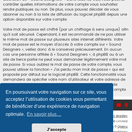
contrôler quelles informations de votre compte vous souhaitez
rendre publiques ou non. De plus, vous pouvez décider de vous
abonner ou non à la liste de diffusion du logiciel phpBB depuis une
option disponible sur votre compte.
Votre mot de passe est chiffré (par un chiffrage à sens unique) afin
qu’il soit sécurisé. Cependant, il est recommandé de ne pas utiliser
le même mot de passe sur plusieurs sites internet différents. Votre
mot de passe est le moyen d’accès à votre compte sur « Sound
Designers », veillez donc à le conservez précieusement. En aucun
cas une personne affiliée à « Sound Designers », à phpBB ou à un
site de tierce partie ne peut vous demander légitimement votre mot
de passe. Si vous oubliez le mot de passe de votre compte, vous
pouvez utiliser la fonction « J’ai perdu mon mot de passe » qui est
proposée par défaut sur le logiciel phpBB. Cette fonctionnalité vous
demandera de spécifier votre nom d’utilisateur et votre adresse de
courriel et le logiciel phpBB générera alors un nouveau mot de
passe afin que vous puissiez reprendre le contrôle de votre compte.
En poursuivant votre navigation sur ce site, vous
acceptez l’utilisation de cookies vous permettant
Accueil du forum
de bénéficier d’une expérience de navigation
optimale.
En savoir plus…
Flat Style by
Ian Bradley
Développé par
phpBB
® Forum Software © phpBB Limited
Traduction française officielle
©
Qiaeru
J’accepte
Confidentialité
|
Conditions