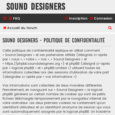
Sound Designers
FAQ
Inscription
Connexion
R
Accueil du forum
e
Sound Designers - Politique de confidentialité
c
h
Cette politique de confidentialité explique en détail comment
e
« Sound Designers » et ses partenaires affiliés (désignés ci-après
par « nous », « notre », « nos », « Sound Designers » et
r
« https://phpbb.sounddesigners.org ») et phpBB (désigné ci-après
c
par « logiciel phpBB » et « phpBB Limited ») utilisent toutes les
informations collectées lors des sessions d’utilisation de votre part
h
(désignées ci-après par « vos informations »).
e
Vos informations sont collectées de deux manières différentes.
r
Premièrement, en naviguant sur « Sound Designers », le logiciel
phpBB génèrera un certain nombre de cookies qui sont de petits
fichiers téléchargés temporairement par le navigateur internet de
votre ordinateur. Les deux premiers cookies ne contiennent qu’un
identifiant utilisateur et un identifiant anonyme de session qui vous
sont automatiquement assignés par le logiciel phpBB. Un troisième