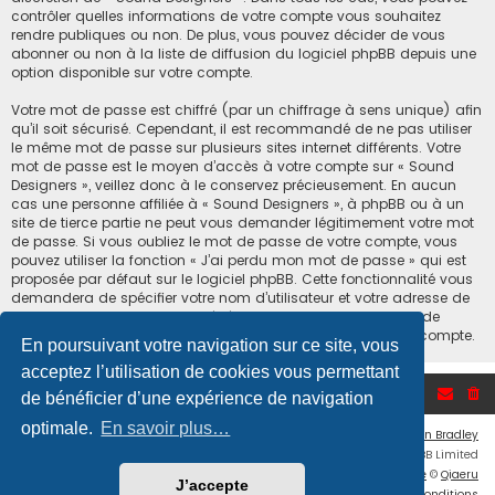
contrôler quelles informations de votre compte vous souhaitez
rendre publiques ou non. De plus, vous pouvez décider de vous
abonner ou non à la liste de diffusion du logiciel phpBB depuis une
option disponible sur votre compte.
Votre mot de passe est chiffré (par un chiffrage à sens unique) afin
qu’il soit sécurisé. Cependant, il est recommandé de ne pas utiliser
le même mot de passe sur plusieurs sites internet différents. Votre
mot de passe est le moyen d’accès à votre compte sur « Sound
Designers », veillez donc à le conservez précieusement. En aucun
cas une personne affiliée à « Sound Designers », à phpBB ou à un
site de tierce partie ne peut vous demander légitimement votre mot
de passe. Si vous oubliez le mot de passe de votre compte, vous
pouvez utiliser la fonction « J’ai perdu mon mot de passe » qui est
proposée par défaut sur le logiciel phpBB. Cette fonctionnalité vous
demandera de spécifier votre nom d’utilisateur et votre adresse de
courriel et le logiciel phpBB générera alors un nouveau mot de
passe afin que vous puissiez reprendre le contrôle de votre compte.
En poursuivant votre navigation sur ce site, vous
acceptez l’utilisation de cookies vous permettant
Accueil du forum
de bénéficier d’une expérience de navigation
optimale.
En savoir plus…
Flat Style by
Ian Bradley
Développé par
phpBB
® Forum Software © phpBB Limited
Traduction française officielle
©
Qiaeru
J’accepte
Confidentialité
|
Conditions