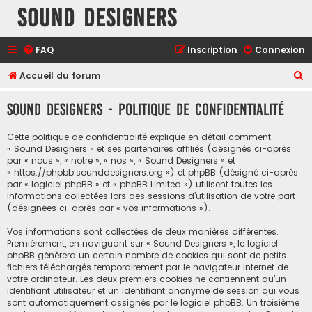
Sound Designers
FAQ
Inscription
Connexion
R
Accueil du forum
e
Sound Designers - Politique de confidentialité
c
h
Cette politique de confidentialité explique en détail comment
e
« Sound Designers » et ses partenaires affiliés (désignés ci-après
par « nous », « notre », « nos », « Sound Designers » et
r
« https://phpbb.sounddesigners.org ») et phpBB (désigné ci-après
c
par « logiciel phpBB » et « phpBB Limited ») utilisent toutes les
informations collectées lors des sessions d’utilisation de votre part
h
(désignées ci-après par « vos informations »).
e
Vos informations sont collectées de deux manières différentes.
r
Premièrement, en naviguant sur « Sound Designers », le logiciel
phpBB génèrera un certain nombre de cookies qui sont de petits
fichiers téléchargés temporairement par le navigateur internet de
votre ordinateur. Les deux premiers cookies ne contiennent qu’un
identifiant utilisateur et un identifiant anonyme de session qui vous
sont automatiquement assignés par le logiciel phpBB. Un troisième