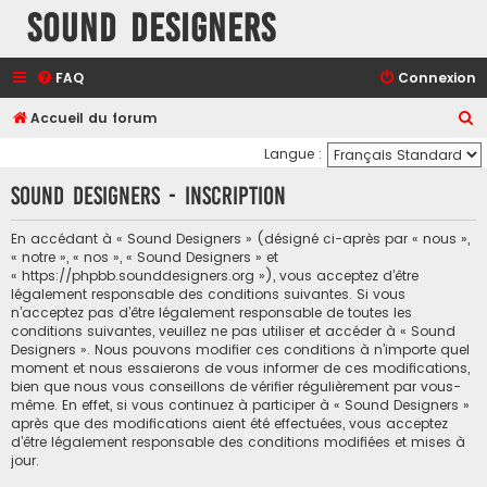
Sound Designers
FAQ
Connexion
R
Accueil du forum
e
Langue :
c
Sound Designers - Inscription
h
e
En accédant à « Sound Designers » (désigné ci-après par « nous »,
« notre », « nos », « Sound Designers » et
r
« https://phpbb.sounddesigners.org »), vous acceptez d’être
c
légalement responsable des conditions suivantes. Si vous
n’acceptez pas d’être légalement responsable de toutes les
h
conditions suivantes, veuillez ne pas utiliser et accéder à « Sound
e
Designers ». Nous pouvons modifier ces conditions à n’importe quel
moment et nous essaierons de vous informer de ces modifications,
r
bien que nous vous conseillons de vérifier régulièrement par vous-
même. En effet, si vous continuez à participer à « Sound Designers »
après que des modifications aient été effectuées, vous acceptez
d’être légalement responsable des conditions modifiées et mises à
jour.