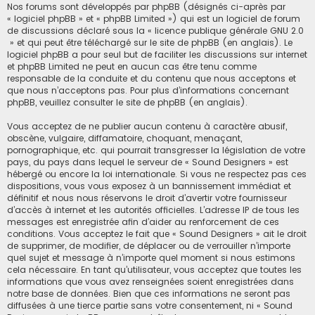
Nos forums sont développés par phpBB (désignés ci-après par
« logiciel phpBB » et « phpBB Limited ») qui est un logiciel de forum
de discussions déclaré sous la «
licence publique générale GNU 2.0
» et qui peut être téléchargé sur
le site de phpBB
(en anglais). Le
logiciel phpBB a pour seul but de faciliter les discussions sur internet
et phpBB Limited ne peut en aucun cas être tenu comme
responsable de la conduite et du contenu que nous acceptons et
que nous n’acceptons pas. Pour plus d’informations concernant
phpBB, veuillez consulter
le site de phpBB
(en anglais).
Vous acceptez de ne publier aucun contenu à caractère abusif,
obscène, vulgaire, diffamatoire, choquant, menaçant,
pornographique, etc. qui pourrait transgresser la législation de votre
pays, du pays dans lequel le serveur de « Sound Designers » est
hébergé ou encore la loi internationale. Si vous ne respectez pas ces
dispositions, vous vous exposez à un bannissement immédiat et
définitif et nous nous réservons le droit d’avertir votre fournisseur
d’accès à internet et les autorités officielles. L’adresse IP de tous les
messages est enregistrée afin d’aider au renforcement de ces
conditions. Vous acceptez le fait que « Sound Designers » ait le droit
de supprimer, de modifier, de déplacer ou de verrouiller n’importe
quel sujet et message à n’importe quel moment si nous estimons
cela nécessaire. En tant qu’utilisateur, vous acceptez que toutes les
informations que vous avez renseignées soient enregistrées dans
notre base de données. Bien que ces informations ne seront pas
diffusées à une tierce partie sans votre consentement, ni « Sound