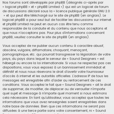
Nos forums sont développés par phpBB (désignés ci-après par
« logiciel phpBB » et « phpBB Limited ») qui est un logiciel de forum
de discussions déclaré sous la «
licence publique générale GNU 2.0
» et qui peut être téléchargé sur
le site de phpBB
(en anglais). Le
logiciel phpBB a pour seul but de faciliter les discussions sur internet
et phpBB Limited ne peut en aucun cas être tenu comme
responsable de la conduite et du contenu que nous acceptons et
que nous n’acceptons pas. Pour plus d’informations concernant
phpBB, veuillez consulter
le site de phpBB
(en anglais).
Vous acceptez de ne publier aucun contenu à caractère abusif,
obscène, vulgaire, diffamatoire, choquant, menaçant,
pornographique, etc. qui pourrait transgresser la législation de votre
pays, du pays dans lequel le serveur de « Sound Designers » est
hébergé ou encore la loi internationale. Si vous ne respectez pas ces
dispositions, vous vous exposez à un bannissement immédiat et
définitif et nous nous réservons le droit d’avertir votre fournisseur
d’accès à internet et les autorités officielles. L’adresse IP de tous les
messages est enregistrée afin d’aider au renforcement de ces
conditions. Vous acceptez le fait que « Sound Designers » ait le droit
de supprimer, de modifier, de déplacer ou de verrouiller n’importe
quel sujet et message à n’importe quel moment si nous estimons
cela nécessaire. En tant qu’utilisateur, vous acceptez que toutes les
informations que vous avez renseignées soient enregistrées dans
notre base de données. Bien que ces informations ne seront pas
diffusées à une tierce partie sans votre consentement, ni « Sound