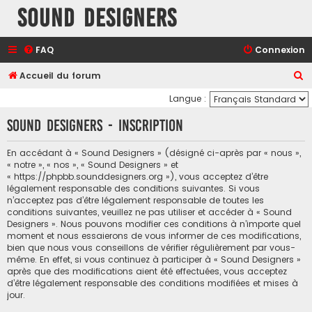
Sound Designers
FAQ
Connexion
R
Accueil du forum
e
Langue :
c
Sound Designers - Inscription
h
e
En accédant à « Sound Designers » (désigné ci-après par « nous »,
« notre », « nos », « Sound Designers » et
r
« https://phpbb.sounddesigners.org »), vous acceptez d’être
c
légalement responsable des conditions suivantes. Si vous
n’acceptez pas d’être légalement responsable de toutes les
h
conditions suivantes, veuillez ne pas utiliser et accéder à « Sound
e
Designers ». Nous pouvons modifier ces conditions à n’importe quel
moment et nous essaierons de vous informer de ces modifications,
r
bien que nous vous conseillons de vérifier régulièrement par vous-
même. En effet, si vous continuez à participer à « Sound Designers »
après que des modifications aient été effectuées, vous acceptez
d’être légalement responsable des conditions modifiées et mises à
jour.