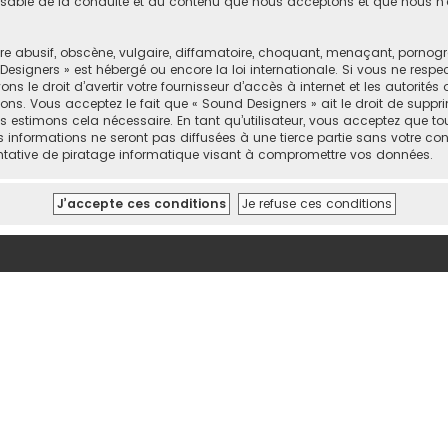
sable de la conduite et du contenu que nous acceptons et que nous n’
abusif, obscène, vulgaire, diffamatoire, choquant, menaçant, pornograph
Designers » est hébergé ou encore la loi internationale. Si vous ne resp
 le droit d’avertir votre fournisseur d’accès à internet et les autorités o
ons. Vous acceptez le fait que « Sound Designers » ait le droit de supprim
 estimons cela nécessaire. En tant qu’utilisateur, vous acceptez que to
informations ne seront pas diffusées à une tierce partie sans votre con
tative de piratage informatique visant à compromettre vos données.