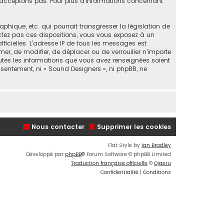
acceptons pas. Pour plus d’informations concernant
ique, etc. qui pourrait transgresser la législation de
ectez pas ces dispositions, vous vous exposez à un
fficielles. L’adresse IP de tous les messages est
er, de modifier, de déplacer ou de verrouiller n’importe
utes les informations que vous avez renseignées soient
sentement, ni « Sound Designers », ni phpBB, ne
Nous contacter
Supprimer les cookies
Flat Style by
Ian Bradley
Développé par
phpBB
® Forum Software © phpBB Limited
Traduction française officielle
©
Qiaeru
Confidentialité
|
Conditions