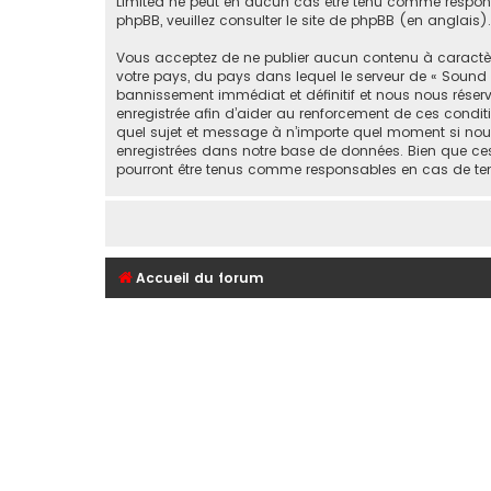
Limited ne peut en aucun cas être tenu comme respon
phpBB, veuillez consulter
le site de phpBB
(en anglais).
Vous acceptez de ne publier aucun contenu à caractère 
votre pays, du pays dans lequel le serveur de « Sound 
bannissement immédiat et définitif et nous nous réservons
enregistrée afin d’aider au renforcement de ces conditi
quel sujet et message à n’importe quel moment si nous
enregistrées dans notre base de données. Bien que ces 
pourront être tenus comme responsables en cas de ten
Accueil du forum