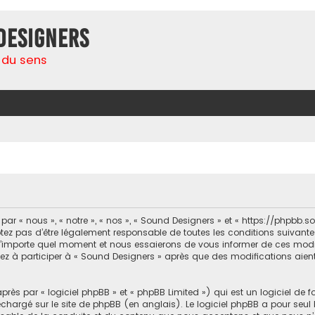
Designers
 du sens
r « nous », « notre », « nos », « Sound Designers » et « https://phpbb.
ez pas d’être légalement responsable de toutes les conditions suivantes,
’importe quel moment et nous essaierons de vous informer de ces modifi
ez à participer à « Sound Designers » après que des modifications aient
ès par « logiciel phpBB » et « phpBB Limited ») qui est un logiciel de 
léchargé sur
le site de phpBB
(en anglais). Le logiciel phpBB a pour seul b