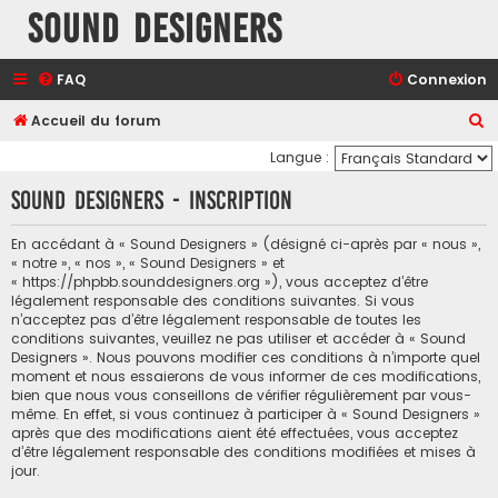
Sound Designers
FAQ
Connexion
R
Accueil du forum
e
Langue :
c
Sound Designers - Inscription
h
e
En accédant à « Sound Designers » (désigné ci-après par « nous »,
« notre », « nos », « Sound Designers » et
r
« https://phpbb.sounddesigners.org »), vous acceptez d’être
c
légalement responsable des conditions suivantes. Si vous
n’acceptez pas d’être légalement responsable de toutes les
h
conditions suivantes, veuillez ne pas utiliser et accéder à « Sound
e
Designers ». Nous pouvons modifier ces conditions à n’importe quel
moment et nous essaierons de vous informer de ces modifications,
r
bien que nous vous conseillons de vérifier régulièrement par vous-
même. En effet, si vous continuez à participer à « Sound Designers »
après que des modifications aient été effectuées, vous acceptez
d’être légalement responsable des conditions modifiées et mises à
jour.