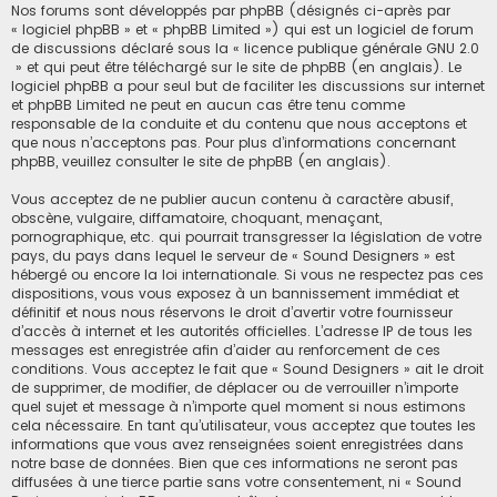
Nos forums sont développés par phpBB (désignés ci-après par
« logiciel phpBB » et « phpBB Limited ») qui est un logiciel de forum
de discussions déclaré sous la «
licence publique générale GNU 2.0
» et qui peut être téléchargé sur
le site de phpBB
(en anglais). Le
logiciel phpBB a pour seul but de faciliter les discussions sur internet
et phpBB Limited ne peut en aucun cas être tenu comme
responsable de la conduite et du contenu que nous acceptons et
que nous n’acceptons pas. Pour plus d’informations concernant
phpBB, veuillez consulter
le site de phpBB
(en anglais).
Vous acceptez de ne publier aucun contenu à caractère abusif,
obscène, vulgaire, diffamatoire, choquant, menaçant,
pornographique, etc. qui pourrait transgresser la législation de votre
pays, du pays dans lequel le serveur de « Sound Designers » est
hébergé ou encore la loi internationale. Si vous ne respectez pas ces
dispositions, vous vous exposez à un bannissement immédiat et
définitif et nous nous réservons le droit d’avertir votre fournisseur
d’accès à internet et les autorités officielles. L’adresse IP de tous les
messages est enregistrée afin d’aider au renforcement de ces
conditions. Vous acceptez le fait que « Sound Designers » ait le droit
de supprimer, de modifier, de déplacer ou de verrouiller n’importe
quel sujet et message à n’importe quel moment si nous estimons
cela nécessaire. En tant qu’utilisateur, vous acceptez que toutes les
informations que vous avez renseignées soient enregistrées dans
notre base de données. Bien que ces informations ne seront pas
diffusées à une tierce partie sans votre consentement, ni « Sound