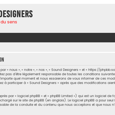
Designers
 du sens
on
r « nous », « notre », « nos », « Sound Designers » et « https://phpbb.
ez pas d’être légalement responsable de toutes les conditions suivantes,
’importe quel moment et nous essaierons de vous informer de ces modifi
ez à participer à « Sound Designers » après que des modifications aient
ès par « logiciel phpBB » et « phpBB Limited ») qui est un logiciel de 
léchargé sur
le site de phpBB
(en anglais). Le logiciel phpBB a pour seul b
sable de la conduite et du contenu que nous acceptons et que nous n’