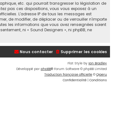
ique, etc. qui pourrait transgresser la législation de
ectez pas ces dispositions, vous vous exposez à un
fficielles. L’adresse IP de tous les messages est
er, de modifier, de déplacer ou de verrouiller n’importe
utes les informations que vous avez renseignées soient
sentement, ni « Sound Designers », ni phpBB, ne
Nous contacter
Supprimer les cookies
Flat Style by
Ian Bradley
Développé par
phpBB
® Forum Software © phpBB Limited
Traduction française officielle
©
Qiaeru
Confidentialité
|
Conditions