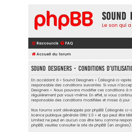
Sound 
Le son qui a
Raccourcis
FAQ
Accueil du forum
Sound Designers - Conditions d’utilisati
En accédant à « Sound Designers » (désigné ci-après pa
responsable des conditions suivantes. Si vous n’accept
Designers ». Nous pouvons modifier ces conditions à n
régulièrement par vous-même. En effet, si vous continu
responsable des conditions modifiées et mises à jour.
Nos forums sont développés par phpBB (désignés ci-apr
licence publique générale GNU 2.0
» et qui peut être té
Limited ne peut en aucun cas être tenu comme respon
phpBB, veuillez consulter
le site de phpBB
(en anglais).