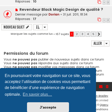
Réponses :
10
1
2
Revendeur Black Magic Design de qualité ?
Dernier message par
Dorian
«
31 juil. 2011, 18:34
Réponses :
17
1
2
Nouveau sujet
Marquer les sujets comme lus
• 167 sujets
1
2
3
4
5
Suivant
Aller
Permissions du forum
Vous
ne pouvez pas
publier de nouveaux sujets dans ce forum
Vous
ne pouvez pas
répondre aux sujets dans ce forum
Vous
ne pouvez pas
modifier vos messages dans ce forum
Vous
ne pouvez pas
supprimer vos messages dans ce forum
Vous
ne pouvez pas
transférer de pièces jointes dans ce forum
En poursuivant votre navigation sur ce site, vous
acceptez l’utilisation de cookies vous permettant
Accueil du forum
de bénéficier d’une expérience de navigation
optimale.
En savoir plus…
Flat Style by
Ian Bradley
Développé par
phpBB
® Forum Software © phpBB Limited
Traduction française officielle
©
Qiaeru
J’accepte
Confidentialité
|
Conditions