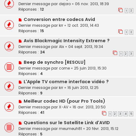
Dernier message par
dejoro
«
06 nov. 2013, 18:39
Réponses :
12
1
2
Conversion entre codecs Avid
Dernier message par
krr
«
12 oct. 2013, 14:43
Réponses :
15
1
2
Avis Blackmagic Intensity Extreme ?
Dernier message par
Alx
«
04 sept. 2013, 19:34
Réponses :
24
1
2
3
Beep de synchro [RESOLU]
Dernier message par
come
«
25 juin 2013, 15:30
Réponses :
4
L'Apple TV comme interface vidéo ?
Dernier message par
krr
«
16 juin 2013, 12:25
Réponses :
9
Meilleur codec HD (pour Pro Tools)
Dernier message par
X-AV
«
16 avr. 2013, 20:50
Réponses :
41
1
2
3
4
5
Questions sur le Satellite Link d'AVID
Dernier message par
meumeuh81
«
20 févr. 2013, 15:12
Réponses :
5