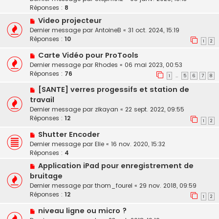
Réponses :
8
Video projecteur
Dernier message par
AntoineB
«
31 oct. 2024, 15:19
Réponses :
10
1
2
Carte Vidéo pour ProTools
Dernier message par
Rhodes
«
06 mai 2023, 00:53
Réponses :
76
1
5
6
7
8
…
[SANTE] verres progessifs et station de
travail
Dernier message par
zikayan
«
22 sept. 2022, 09:55
Réponses :
12
1
2
Shutter Encoder
Dernier message par
Elie
«
16 nov. 2020, 15:32
Réponses :
4
Application iPad pour enregistrement de
bruitage
Dernier message par
thom_fourel
«
29 nov. 2018, 09:59
Réponses :
12
1
2
niveau ligne ou micro ?