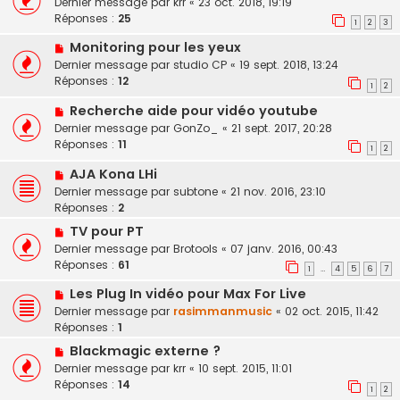
Dernier message par
krr
«
23 oct. 2018, 19:19
Réponses :
25
1
2
3
Monitoring pour les yeux
Dernier message par
studio CP
«
19 sept. 2018, 13:24
Réponses :
12
1
2
Recherche aide pour vidéo youtube
Dernier message par
GonZo_
«
21 sept. 2017, 20:28
Réponses :
11
1
2
AJA Kona LHi
Dernier message par
subtone
«
21 nov. 2016, 23:10
Réponses :
2
TV pour PT
Dernier message par
Brotools
«
07 janv. 2016, 00:43
Réponses :
61
1
4
5
6
7
…
Les Plug In vidéo pour Max For Live
Dernier message par
rasimmanmusic
«
02 oct. 2015, 11:42
Réponses :
1
Blackmagic externe ?
Dernier message par
krr
«
10 sept. 2015, 11:01
Réponses :
14
1
2