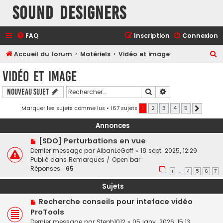
Sound Designers
FAQ
Inscription
Connexion
R
Accueil du forum
Matériels
Vidéo et image
e
Vidéo et image
c
Rechercher
Recherche avancé
Nouveau sujet
h
e
Marquer les sujets comme lus
• 167 sujets
1
2
3
4
5
Suivant
r
Annonces
c
[SDO] Perturbations en vue
h
Dernier message par
AlbanLeGoff
«
18 sept. 2025, 12:29
e
Publié dans
Remarques / Open bar
Réponses :
65
r
1
4
5
6
7
…
Sujets
Recherche conseils pour inteface vidéo
ProTools
Dernier message par
Steph1012
«
05 janv. 2026, 15:13