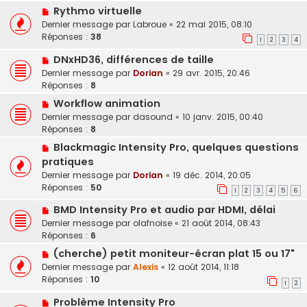
Rythmo virtuelle
Dernier message par
Labroue
«
22 mai 2015, 08:10
Réponses :
38
1
2
3
4
DNxHD36, différences de taille
Dernier message par
Dorian
«
29 avr. 2015, 20:46
Réponses :
8
Workflow animation
Dernier message par
dasound
«
10 janv. 2015, 00:40
Réponses :
8
Blackmagic Intensity Pro, quelques questions
pratiques
Dernier message par
Dorian
«
19 déc. 2014, 20:05
Réponses :
50
1
2
3
4
5
6
BMD Intensity Pro et audio par HDMI, délai
Dernier message par
olafnoise
«
21 août 2014, 08:43
Réponses :
6
(cherche) petit moniteur-écran plat 15 ou 17"
Dernier message par
Alexis
«
12 août 2014, 11:18
Réponses :
10
1
2
Problème Intensity Pro