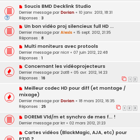
Soucis BMD Decklink Studio
Dernier message par
Dorian
«
10 janv. 2013, 18:31
Réponses :
3
Un bon vidéo proj silencieux full HD ...
Dernier message par
Alexis
«
15 sept. 2012, 21:35
Réponses :
8
Multi moniteurs avec protools
Dernier message par
nicrr
«
07 juin 2012, 22:48
Réponses :
1
Concernant les vidéoprojecteurs
Dernier message par
2at8
«
05 avr. 2012, 14:23
Réponses :
16
1
2
Meilleur codec HD pour diff (et montage /
mixage)
Dernier message par
Dorian
«
18 mars 2012, 16:35
Réponses :
25
1
2
3
DOREMI V1d/m et synchro de mes f... !
Dernier message par
krr
«
02 mars 2012, 21:23
Cartes vidéos (BlackMagic, AJA, etc) pour
PT10 ?