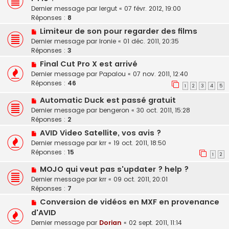
Dernier message par
lergut
«
07 févr. 2012, 19:00
Réponses :
8
Limiteur de son pour regarder des films
Dernier message par
Ironie
«
01 déc. 2011, 20:35
Réponses :
3
Final Cut Pro X est arrivé
Dernier message par
Papalou
«
07 nov. 2011, 12:40
Réponses :
46
1
2
3
4
5
Automatic Duck est passé gratuit
Dernier message par
bengeron
«
30 oct. 2011, 15:28
Réponses :
2
AVID Video Satellite, vos avis ?
Dernier message par
krr
«
19 oct. 2011, 18:50
Réponses :
15
1
2
MOJO qui veut pas s'updater ? help ?
Dernier message par
krr
«
09 oct. 2011, 20:01
Réponses :
7
Conversion de vidéos en MXF en provenance
d'AVID
Dernier message par
Dorian
«
02 sept. 2011, 11:14