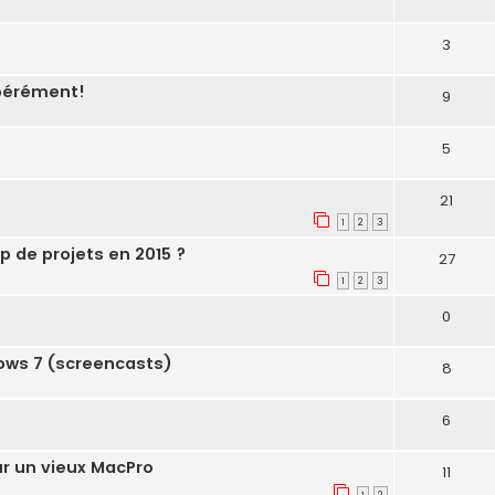
3
pérément!
9
5
21
1
2
3
 de projets en 2015 ?
27
1
2
3
0
ows 7 (screencasts)
8
6
ur un vieux MacPro
11
1
2