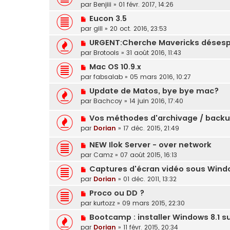
par
Benjiii
»
01 févr. 2017, 14:26
Eucon 3.5
par
gill
»
20 oct. 2016, 23:53
URGENT:Cherche Mavericks déses
par
Brotools
»
31 août 2016, 11:43
Mac OS 10.9.x
par
fabsalab
»
05 mars 2016, 10:27
Update de Matos, bye bye mac?
par
Bachcoy
»
14 juin 2016, 17:40
Vos méthodes d'archivage / backup
par
Dorian
»
17 déc. 2015, 21:49
NEW Ilok Server - over network
par
Camz
»
07 août 2015, 16:13
Captures d'écran vidéo sous Wind
par
Dorian
»
01 déc. 2011, 13:32
Proco ou DD ?
par
kurtozz
»
09 mars 2015, 22:30
Bootcamp : installer Windows 8.1 s
par
Dorian
»
11 févr. 2015, 20:34