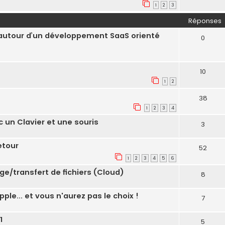
1
2
3
Réponses
n autour d’un développement SaaS orienté
0
10
1
2
38
1
2
3
4
c un Clavier et une souris
3
etour
52
1
2
3
4
5
6
/transfert de fichiers (Cloud)
8
le... et vous n'aurez pas le choix !
7
1
5