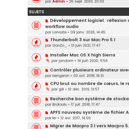
par
Admin
»
26 sept. 2003, 20:03
SUJETS
Développement logiciel : réflexio
workflow audio
par
Lanaste
»
09 janv. 2026, 14:45
Thunderbolt 3 sur Mac Pro 5.1
par
GonZo_
»
13 juin 2021, 17:47
Installer Mac OS X high Sierra
par
jandam
»
14 juin 2020, 11:54
Contrôler plusieurs ordinateur ave
par
bengeron
»
03 oct. 2018, 19:31
CPU brut ou nombre de cœurs, le r
par
gill
»
10 déc. 2019, 13:57
Recherche bon système de stockage
par
Brotools
»
17 juil. 2018, 17:47
APFS nouveau système de fichier App
par
krr
»
12 avr. 2017, 14:00
Migrer de Macpro 3.1 vers Macpro 5.