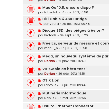
Mac Os 10.8, encore dispo ?
par
fabsalab
»
14 nov. 2013, 10:50
HiFi Cable & ASIO Bridge
par
VBurel
»
28 oct. 2013, 09:48
Disque SSD, des pièges à éviter?
par
Brotools
»
04 sept. 2013, 10:26
Freelcs, serveur de mesure et cor
par
manu_n
»
17 juil. 2012, 05:50
Mega, un nouveau système de part
par
Dorian
»
21 janv. 2013, 16:49
VB-Cable en béta test !
par
Dorian
»
26 déc. 2012, 18:18
OS X Lion
par
Labroue
»
07 juil. 2011, 09:44
Mutinerie Informatique
par
NapSs
»
06 mai 2012, 00:56
USB to Ethernet Connector