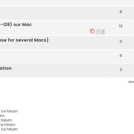
8
R-128) sur Mac
12
1
2
se for several Macs)
0
6
ation
3
Mar
 ce forum
rum
 forum
ce forum
s ce forum