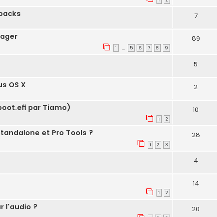
dbacks
7
nager
89
1
5
6
7
8
9
…
5
us OS X
2
boot.efi par Tiamo)
10
1
2
Standalone et Pro Tools ?
28
1
2
3
4
14
1
2
 l'audio ?
20