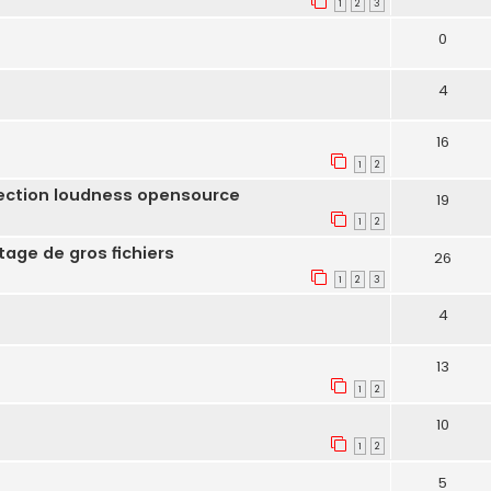
1
2
3
0
4
16
1
2
rection loudness opensource
19
1
2
age de gros fichiers
26
1
2
3
4
13
1
2
10
1
2
5