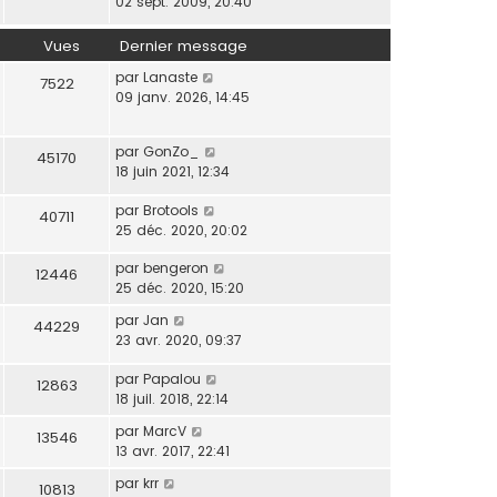
02 sept. 2009, 20:40
Vues
Dernier message
par
Lanaste
7522
09 janv. 2026, 14:45
par
GonZo_
45170
18 juin 2021, 12:34
par
Brotools
40711
25 déc. 2020, 20:02
par
bengeron
12446
25 déc. 2020, 15:20
par
Jan
44229
23 avr. 2020, 09:37
par
Papalou
12863
18 juil. 2018, 22:14
par
MarcV
13546
13 avr. 2017, 22:41
par
krr
10813