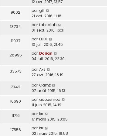
12 avr. 2017, 13:57
par
gill
9002
21 oct. 2016, 11:18
par
fabsalab
13734
01 sept. 2016, 16:31
par
EBBE
11937
10 juil. 2016, 21:45
par
Dorian
28995
04 juil. 2016, 22:30
par
Axs
33573
27 avr. 2016, 18:19
par
Camz
7342
07 août 2015, 16:13
par
acousmod
16690
11 juin 2015, 14:19
par
krr
11716
17 mars 2015, 20:05
par
krr
17556
02 mars 2015, 19:58