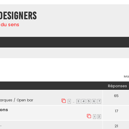
Designers
 du sens
e
her
herche avancée
Mar
Réponses
65
rques / Open bar
1
3
4
5
6
7
…
nons
17
1
2
.
21