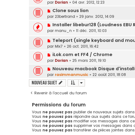
par
Dorian
»
04 avr. 2012, 12:23
Clone sous lion
par
23bertrand
»
29 janv. 2012, 14:09
Installer libebur128 (Loudness EBU 
par
manu_n
»
11 déc. 2011, 10:03
Teleport (single keyboard and mou
par
Mix7
»
26 oct. 2011, 16:42
iLok.com et FF4 / Chrome
par
Dorian
»
25 mars 2011, 19:10
Nouveau macbook Disque d'install
par
rasimmanmusic
»
22 août 2011, 18:08
Nouveau sujet
Revenir à l’accueil du forum
Permissions du forum
Vous
ne pouvez pas
publier de nouveaux sujets dans
Vous
ne pouvez pas
répondre aux sujets dans ce fo
Vous
ne pouvez pas
modifier vos messages dans ce
Vous
ne pouvez pas
supprimer vos messages dans 
Vous
ne pouvez pas
transférer de pièces jointes dan