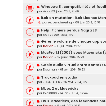
Windows 8 : compatibilités et fee
par
Axs
»
09 janv. 2013, 21:49
iLok en mutation : iLok License Ma
par
retroengineering
»
09 juin 2013, 10:18
Help! Fichiers perdus Nagra LB
par
so
»
22 oct. 2014, 16:29
Gérer le volume de chaque app so
par
Dorian
»
15 juil. 2014, 21:27
MacPro 1,1 (2006) sous Mavericks (
par
Dorian
»
07 janv. 2014, 15:23
Cable audio virtuel entre Kontakt 
par
Drouman
»
01 avr. 2014, 16:23
Trackpad en studio
par
JCSABATIER
»
26 févr. 2014, 13:21
Mbox 2 et Mavericks
par
lolo10000
»
14 janv. 2014, 07:44
OS X Mavericks, des feedbacks pour
par
Dorian
»
13 oct. 2013, 19:17