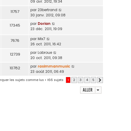
09 avr. 2012, 19:34
par
23bertrand
11757
30 janv. 2012, 09:08
par
Dorian
17345
23 déc. 2011, 19:09
par
Mix7
7676
26 oct. 2011, 16:42
par
Labroue
12739
20 oct. 2011, 09:38
par
rasimmanmusic
10782
23 août 2011, 06:49
quer les sujets comme lus
• 166 sujets
1
2
3
4
5
Suivant
Aller