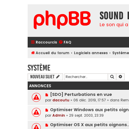
Sound 
Le son qui a
Raccourcis
FAQ
Accueil du forum
Logiciels annexes
Systèm
Système
Recherc
Rec
Nouveau sujet
ANNONCES
[SDO] Perturbations en vue
par
dacoutu
»
06 déc. 2019, 17:57
» dans
Rema
Optimiser Windows aux petits oig
par
Admin
»
29 sept. 2003, 23:39
Optimiser OS X aux petits oignons..