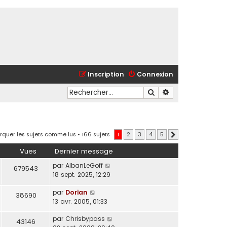
Inscription
Connexion
Rechercher
Recherche avancé
quer les sujets comme lus
• 166 sujets
1
2
3
4
5
Suivant
Vues
Dernier message
par
AlbanLeGoff
679543
18 sept. 2025, 12:29
par
Dorian
38690
13 avr. 2005, 01:33
par
Chrisbypass
43146