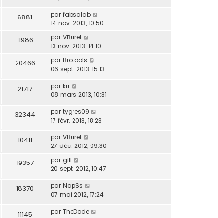
par
fabsalab
6881
14 nov. 2013, 10:50
par
VBurel
11986
13 nov. 2013, 14:10
par
Brotools
20466
06 sept. 2013, 15:13
par
krr
21717
08 mars 2013, 10:31
par
tygres09
32344
17 févr. 2013, 18:23
par
VBurel
10411
27 déc. 2012, 09:30
par
gill
19357
20 sept. 2012, 10:47
par
NapSs
18370
07 mai 2012, 17:24
par
TheDode
11145