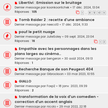
Libertivi : Emission sur le bruitage
Dernier message par
koonkoontchek
«
17 déc. 2024, 13:04
Réponses :
105
1
8
9
10
11
…
Tomb Raider 2 : recette d'une ambiance
Dernier message par
neeco13
«
17 déc. 2024, 11:33
pouf le petit nuage
Dernier message par
JulieSoley
«
09 sept. 2024, 23:04
Réponses :
16
1
2
Empathie avec les personnages dans les
plans larges au cinéma…
Dernier message par
bengeron
«
30 août 2024, 09:13
Réponses :
1
Recherche Banque de son Peugeot 404
Dernier message par
Gibrockson
«
03 mai 2023, 10:55
GIALLO
Dernier message par
Foxp2
«
18 janv. 2023, 09:39
Réponses :
2
transformation de la voix d'un comedien -
correction d'un accent anglais
Dernier message par
nicolo
«
29 mai 2022, 22:18