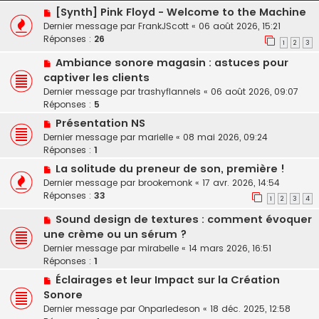
[Synth] Pink Floyd - Welcome to the Machine
Dernier message par
FrankJScott
«
06 août 2026, 15:21
Réponses :
26
1
2
3
Ambiance sonore magasin : astuces pour
captiver les clients
Dernier message par
trashyflannels
«
06 août 2026, 09:07
Réponses :
5
Présentation NS
Dernier message par
marielle
«
08 mai 2026, 09:24
Réponses :
1
La solitude du preneur de son, première !
Dernier message par
brookemonk
«
17 avr. 2026, 14:54
Réponses :
33
1
2
3
4
Sound design de textures : comment évoquer
une crème ou un sérum ?
Dernier message par
mirabelle
«
14 mars 2026, 16:51
Réponses :
1
Éclairages et leur Impact sur la Création
Sonore
Dernier message par
Onparledeson
«
18 déc. 2025, 12:58