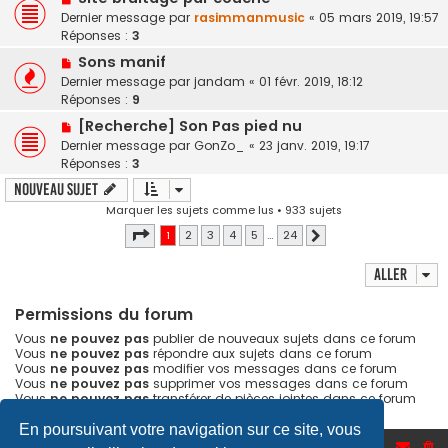
Dernier message par
rasimmanmusic
«
05 mars 2019, 19:57
Réponses :
3
Sons manif
Dernier message par
jandam
«
01 févr. 2019, 18:12
Réponses :
9
[Recherche] Son Pas pied nu
Dernier message par
GonZo_
«
23 janv. 2019, 19:17
Réponses :
3
Nouveau sujet
Marquer les sujets comme lus
• 933 sujets
Page
1
sur
24
1
2
3
4
5
…
24
Suivant
Aller
Permissions du forum
Vous
ne pouvez pas
publier de nouveaux sujets dans ce forum
Vous
ne pouvez pas
répondre aux sujets dans ce forum
Vous
ne pouvez pas
modifier vos messages dans ce forum
Vous
ne pouvez pas
supprimer vos messages dans ce forum
Vous
ne pouvez pas
transférer de pièces jointes dans ce forum
En poursuivant votre navigation sur ce site, vous
Accueil du forum