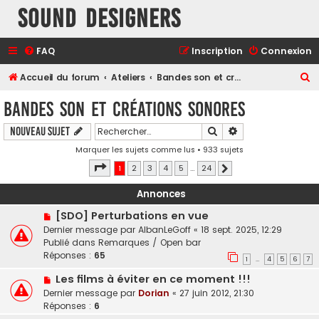
Sound Designers
FAQ
Inscription
Connexion
R
Accueil du forum
Ateliers
Bandes son et créations sonores
e
Bandes son et créations sonores
c
Rechercher
Recherche avancé
Nouveau sujet
h
Marquer les sujets comme lus
• 933 sujets
e
Page
1
sur
24
1
2
3
4
5
…
24
r
Suivant
c
Annonces
h
[SDO] Perturbations en vue
e
Dernier message par
AlbanLeGoff
«
18 sept. 2025, 12:29
Publié dans
Remarques / Open bar
r
Réponses :
65
1
4
5
6
7
…
Les films à éviter en ce moment !!!
Dernier message par
Dorian
«
27 juin 2012, 21:30
Réponses :
6