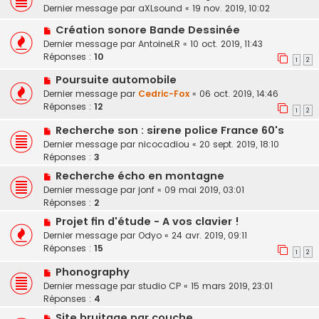
Dernier message par
aXLsound
«
19 nov. 2019, 10:02
Création sonore Bande Dessinée
Dernier message par
AntoineLR
«
10 oct. 2019, 11:43
Réponses :
10
1
2
Poursuite automobile
Dernier message par
Cedric-Fox
«
06 oct. 2019, 14:46
Réponses :
12
1
2
Recherche son : sirene police France 60's
Dernier message par
nicocadiou
«
20 sept. 2019, 18:10
Réponses :
3
Recherche écho en montagne
Dernier message par
jonf
«
09 mai 2019, 03:01
Réponses :
2
Projet fin d'étude - A vos clavier !
Dernier message par
Odyo
«
24 avr. 2019, 09:11
Réponses :
15
1
2
Phonography
Dernier message par
studio CP
«
15 mars 2019, 23:01
Réponses :
4
Site bruitage par couche