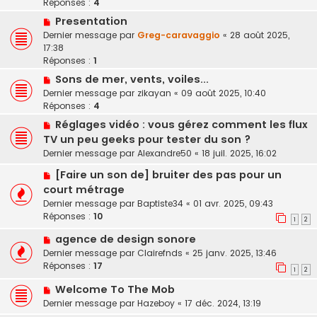
Réponses :
4
Presentation
Dernier message par
Greg-caravaggio
«
28 août 2025,
17:38
Réponses :
1
Sons de mer, vents, voiles...
Dernier message par
zikayan
«
09 août 2025, 10:40
Réponses :
4
Réglages vidéo : vous gérez comment les flux
TV un peu geeks pour tester du son ?
Dernier message par
Alexandre50
«
18 juil. 2025, 16:02
[Faire un son de] bruiter des pas pour un
court métrage
Dernier message par
Baptiste34
«
01 avr. 2025, 09:43
Réponses :
10
1
2
agence de design sonore
Dernier message par
Clairefnds
«
25 janv. 2025, 13:46
Réponses :
17
1
2
Welcome To The Mob
Dernier message par
Hazeboy
«
17 déc. 2024, 13:19