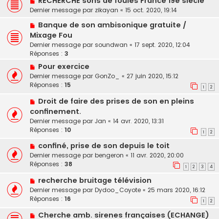
RECHERCHE sons de foules France 19e siecle
Dernier message par
zikayan
«
15 oct. 2020, 19:14
Banque de son ambisonique gratuite /
Mixage Fou
Dernier message par
soundwan
«
17 sept. 2020, 12:04
Réponses :
3
Pour exercice
Dernier message par
GonZo_
«
27 juin 2020, 15:12
Réponses :
15
1
2
Droit de faire des prises de son en pleins
confinement.
Dernier message par
Jan
«
14 avr. 2020, 13:31
Réponses :
10
1
2
confiné, prise de son depuis le toit
Dernier message par
bengeron
«
11 avr. 2020, 20:00
Réponses :
38
1
2
3
4
recherche bruitage télévision
Dernier message par
Dydoo_Coyote
«
25 mars 2020, 16:12
Réponses :
16
1
2
Cherche amb. sirenes françaises (ECHANGE)